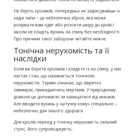
Не беріть кроликів, попередньо не зафіксувавши їх
задні лапи – це небезпечна зброя, яка може
розірвати вам одяг або розсікти шкіру до крові.І
ніколи не кладіть вухань на спину без необхідності.
Про причини такої заборони читайте нижче.
Тонічна нерухомість та її
наслідки
Коли ви берете кроликів і кладете їх на спину, у них
настає стан, що називається тонічною
нерухомістю. Термін означає, що звірятко
завмирає, прикидаючись мертвим. У природному
довкіллі це допомагає їм захищатися від хижаків.
Але вводити вухань у «штучну кому» спеціально –
небезпечно для їхнього здоров'я.
Для кролів перехід у тонічну нерухомість сильний
стрес, його супроводжують: