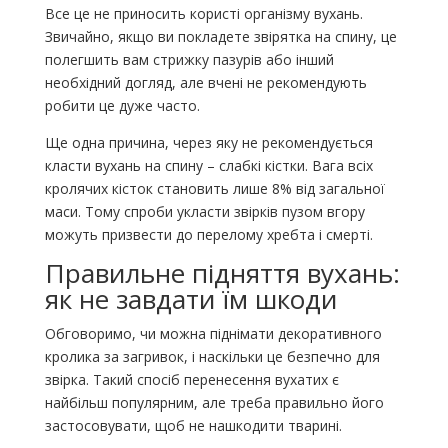
Все це не приносить користі організму вухань.
Звичайно, якщо ви покладете звірятка на спину, це
полегшить вам стрижку пазурів або інший
необхідний догляд, але вчені не рекомендують
робити це дуже часто.
Ще одна причина, через яку не рекомендується
класти вухань на спину – слабкі кістки. Вага всіх
кролячих кісток становить лише 8% від загальної
маси. Тому спроби укласти звірків пузом вгору
можуть призвести до перелому хребта і смерті.
Правильне підняття вухань:
як не завдати їм шкоди
Обговоримо, чи можна піднімати декоративного
кролика за загривок, і наскільки це безпечно для
звірка. Такий спосіб перенесення вухатих є
найбільш популярним, але треба правильно його
застосовувати, щоб не нашкодити тварині.