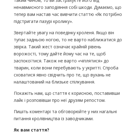
таким чином, то ви застрахуєте його від
ненавмисного заподіяння собі шкоди. Думаємо, що
тепер вам настав час вивчити статтю «Як потрібно
підстригати пазурі кролику».
Звертайте увагу на поведінку кроленя. Якщо він
тупає задньою ногою, то не варто наближатися до
звірка. Такий жест означає крайній рівень
ворожості, тому дайте йому час на те, щоб
заспокоїтися. Також не варто «чіплятися» до
тварин, коли вони перебувають у укритті. Спроба
сховатися явно свідчить про те, що вухань не
налаштований на близьке спілкування.
Покажіть нам, що стаття є корисною, поставивши
лайк і розповівши про неї друзям репостом.
Пишіть коментарі та обговорюйте у них нагальні
питання кролівництва із заводчиками.
Як вам стаття?