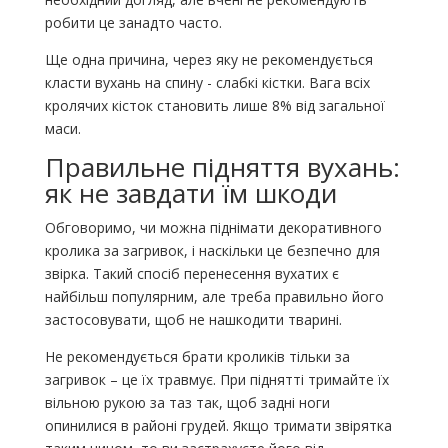
робити це занадто часто.
Ще одна причина, через яку не рекомендується
класти вухань на спину - слабкі кістки. Вага всіх
кролячих кісток становить лише 8% від загальної
маси.
Правильне підняття вухань:
як не завдати їм шкоди
Обговоримо, чи можна піднімати декоративного
кролика за загривок, і наскільки це безпечно для
звірка. Такий спосіб перенесення вухатих є
найбільш популярним, але треба правильно його
застосовувати, щоб не нашкодити тварині.
Не рекомендується брати кроликів тільки за
загривок – це їх травмує. При піднятті тримайте їх
вільною рукою за таз так, щоб задні ноги
опинилися в районі грудей. Якщо тримати звірятка