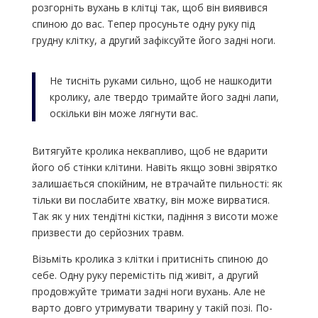
розгорніть вухань в клітці так, щоб він виявився
спиною до вас. Тепер просуньте одну руку під
грудну клітку, а другий зафіксуйте його задні ноги.
Не тисніть руками сильно, щоб не нашкодити
кролику, але твердо тримайте його задні лапи,
оскільки він може лягнути вас.
Витягуйте кролика неквапливо, щоб не вдарити
його об стінки клітини. Навіть якщо зовні звірятко
залишається спокійним, не втрачайте пильності: як
тільки ви послабите хватку, він може вирватися.
Так як у них тендітні кістки, падіння з висоти може
призвести до серйозних травм.
Візьміть кролика з клітки і притисніть спиною до
себе. Одну руку перемістіть під живіт, а другий
продовжуйте тримати задні ноги вухань. Але не
варто довго утримувати тварину у такій позі. По-