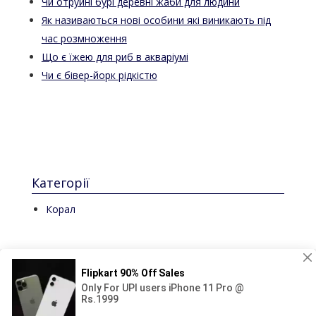
Чи отруйні бурі деревні жаби для людини
Як називаються нові особини які виникають під
час розмноження
Що є їжею для риб в акваріумі
Чи є бівер-йорк рідкістю
Категорії
Корал