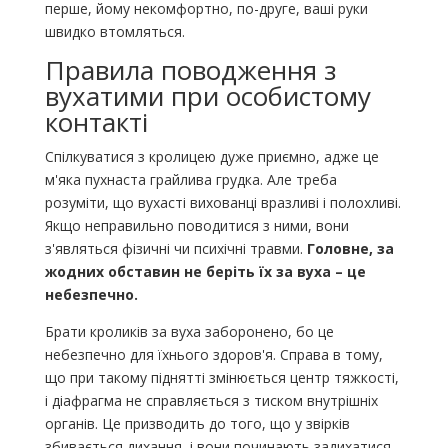
перше, йому некомфортно, по-друге, ваші руки
швидко втомляться.
Правила поводження з
вухатими при особистому
контакті
Спілкуватися з кролицею дуже приємно, адже це
м'яка пухнаста грайлива грудка. Але треба
розуміти, що вухасті вихованці вразливі і полохливі.
Якщо неправильно поводитися з ними, вони
з'являться фізичні чи психічні травми.
Головне, за
жодних обставин не беріть їх за вуха – це
небезпечно.
Брати кроликів за вуха заборонено, бо це
небезпечно для їхнього здоров'я. Справа в тому,
що при такому піднятті змінюється центр тяжкості,
і діафрагма не справляється з тиском внутрішніх
органів. Це призводить до того, що у звірків
збивається дихання, і вони починають задихатися.