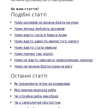
Як вам стаття?
Подібні статті
Чому кроликів не можна брати на руки
Чому японці люблять кроликів
Чому варто їхати в Марса Алам
Чому варто завести хвилястого папугу
Чому варто стати хіміком
Чому перуки такі дорогі
Чому не варто заводити червоновухих черепах
Чому не можна брати корм на вагу
Останні статті
Як порахувати літри за розмірами
Яка смачна морська риба
Чи отруйна риба-дикобраз
Чи є сапролегнія протистом