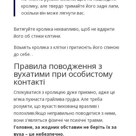
кролику, але твердо тримайте його задні лапи,
оскільки він може лягнути вас.
Витягуйте кролика неквапливо, щоб не вдарити
його об стінки клітини.
Візьміть кролика з клітки і притисніть його спиною
до себе. .
Правила поводження з
вухатими при особистому
контакті
Спілкуватися з кролицею дуже приємно, адже це
м'яка пухнаста грайлива грудка. Але треба
розуміти, що вухасті вихованці вразливі і
полохливі.Якщо неправильно поводитися з ними,
вони з'являться фізичні чи психічні травми.
Головне, за жодних обставин не беріть їх за
вуха – це небезпечно.