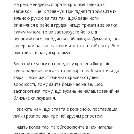
Не рекомендується брати кроликів тільки за
загривок – це їх травмує. При піднятті тримайте їх
вільною рукою за таз так, щоб задні ноги
опинилися в районі грудей. Якщо тримати звірятка
таким чином, то ви застрахуєте його від
ненавмисного заподіяння собі шкоди. Думаємо, що
тепер вам настав час вивчити статтю «Як потрібно
підстригати пазурі кролику».
Звертайте увагу на поведінку кроленя.Якщо він
тупає задньою ногою, то не варто наближатися до
звіра. Такий жест означає крайню ступінь
ворожості, тому дайте йому час на те, щоб
заспокоїтися. тому, що вухань не налаштований на
близьке спілкування.
Покажіть нам, що стаття є корисною, поставивши
лайк і розповівши про неї друзям репостом.
Пишіть коментарі та обговорюйте в них нагальні
питання кролівництва із заводчиками.