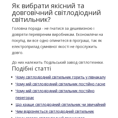
Як вибрати якісний та
довговічний світлодіодний
світильник?
Головна порада - не гнатися за дешевизною і
довіряти перевіреним виробникам. Економлячи на
покупці, ви все одно опинитеся в програші, так як
електроприлад сумнівної якості не прослужить
довго.
До них належить Подільський завод світлотехніки.
Подібні статті
Чому світлодіодний світильник горить у півнакалу
Чому мій світлодіодний світильник постійно гасне
Чому мій світлодіодний світильник постійно
перегорає
Що краще світлодіодний світильник чи звичайний
Чим відрізняється світлодіодний світильник