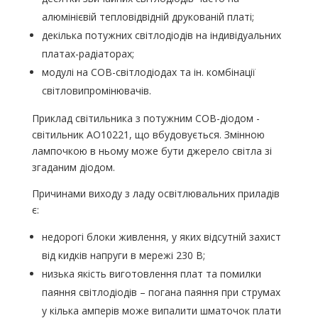
алюмінієвій тепловідвідній друкованій платі;
декілька потужних світлодіодів на індивідуальних
платах-радіаторах;
модулі на COB-світлодіодах та ін. комбінації
світловипромінювачів.
Приклад світильника з потужним COB-діодом -
світильник AO10221, що вбудовується. Змінною
лампочкою в ньому може бути джерело світла зі
згаданим діодом.
Причинами виходу з ладу освітлювальних приладів
є:
недорогі блоки живлення, у яких відсутній захист
від кидків напруги в мережі 230 В;
низька якість виготовлення плат та помилки
паяння світлодіодів – погана паяння при струмах
у кілька амперів може випалити шматочок плати