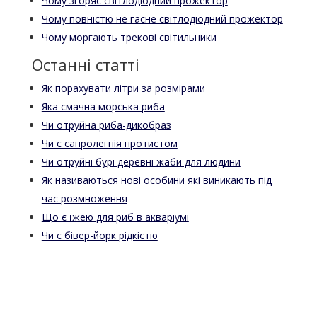
Чому згоряє світлодіодний прожектор
Чому повністю не гасне світлодіодний прожектор
Чому моргають трекові світильники
Останні статті
Як порахувати літри за розмірами
Яка смачна морська риба
Чи отруйна риба-дикобраз
Чи є сапролегнія протистом
Чи отруйні бурі деревні жаби для людини
Як називаються нові особини які виникають під
час розмноження
Що є їжею для риб в акваріумі
Чи є бівер-йорк рідкістю