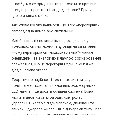
Спробуємо сформулювати та пояснити причини
чому перегорають світлодіодні лампи? Причин
цього явища є кілька.
Але спочатку визначимося, що таке «перегоріла»
світлодіодна лампа або світильник.
Для більшості споживачів, не досвідчених у
тонкощах світлотехніки, відповідь на запитання
«чому перегоріла світлодіодна лампа?» майже
очевидний - за аналогією з лампою розжарювання
вважається, що це перегоріли один або кілька
діодів і лампа згасла.
Теоретично надійності технічних систем існує
поняття часткового і повної відмови. А сучасна
LED-лампа – це досить складна система. Вона
містить десятки світлодіодів, контролер
управління, часто з підсилювачем, димовані та
звичайні джерела живлення, з димерами типу Triac
на їх вході та ін. допоміжні підсистеми освітлення.