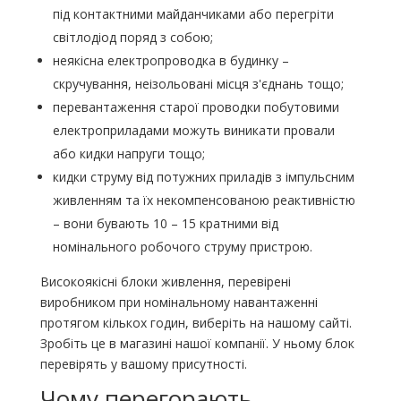
під контактними майданчиками або перегріти
світлодіод поряд з собою;
неякісна електропроводка в будинку –
скручування, неізольовані місця з'єднань тощо;
перевантаження старої проводки побутовими
електроприладами можуть виникати провали
або кидки напруги тощо;
кидки струму від потужних приладів з імпульсним
живленням та їх некомпенсованою реактивністю
– вони бувають 10 – 15 кратними від
номінального робочого струму пристрою.
Високоякісні блоки живлення, перевірені
виробником при номінальному навантаженні
протягом кількох годин, виберіть на нашому сайті.
Зробіть це в магазині нашої компанії. У ньому блок
перевірять у вашому присутності.
Чому перегорають