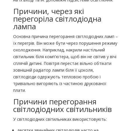
Причини, через які
перегоріла світлодіодна
лампа
Основна причина перегорання світлодіодних ламп –
їх перегрів. Він може бути через порушення режиму
охолодження. Наприклад, накрили настільний
світильник біля комп'ютера, щоб він не світив у вічі
сплячій дитині. Повітря перестає вільно обтікати
зовнішній радіатор лампи біля її цоколя,
світлодіоди одержують тепловою пробою і
тривіально вигоряють із частиною друкованої
плати.
Причини перегорання
світлодіодних світильників
У світлодіодних світильниках використовують:
десятки звичайних світлодіодів часто на