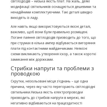
світлодіодів – низька якість плат. На жаль, деякі
модифікації світильників оснащуються дешевими та
ненадійними комплектуючими. Такі деталі швидко
виходять із ладу.
Але навіть якщо використовуються якісні деталі,
важливо, щоб вони були правильно розміщені.
Погане паяння світлодіодів призводить до того, що
при струмах в кілька ампер відбувається вигоряння
плати під контактними майданчиками. Неякісні
схеми викликають утворення іскор, а також короткі
замикання між доріжками.
Стрибки напруги та проблеми з
проводкою
Скрутки, неізольовані місця з'єднань – ще одна
причина, через яку часто перегорають світлодіодні
світильники.Низька якість електропроводки
призводить до стрибків напруги в мережі, які
негативно відбиваються на працездатності