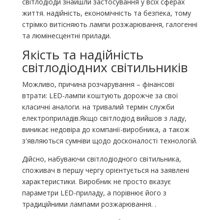
світлодіоди знайшли застосування у всіх сферах
життя. надійність, економічність та безпека, тому
стрімко витісняють лампи розжарювання, галогенні
та люмінесцентні прилади.
Якість та надійність
світлодіодних світильників
Можливо, причина розчарування – фінансові
втрати: LED-лампи коштують дорожче за свої
класичні аналоги. на тривалий термін служби
електроприладів.Якщо світлодіод вийшов з ладу,
виникає недовіра до компанії-виробника, а також
з'являються сумніви щодо досконалості технологій.
Дійсно, набуваючи світлодіодного світильника,
споживач в першу чергу орієнтується на заявлені
характеристики. Виробник не просто вказує
параметри LED-приладу, а порівнює його з
традиційними лампами розжарювання. .