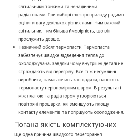
світильники тонкими та ненадійними
радіаторами. При виборі електроприладу радимо
оцінити вагу декількох різних ламп. Чим важчий
світильник, тим більша ймовірність, що він
прослужить довше.
Незначний обсяг термопасти. Термопаста
забезпечує швидке відведення тепла до
охолоджувача, завдяки чому внутрішні деталі не
страждають від перегріву. Все ті ж несумлінні
виробники, намагаючись заощадити, наносять
термопасту нерівномірним шаром. В результаті
між платою та радіатором утворюються
повітряні прошарки, які зменшують площу
контакту елементів та погіршують охолодження.
Погана якість комплектуючих
Ще одна причина швидкого перегорання