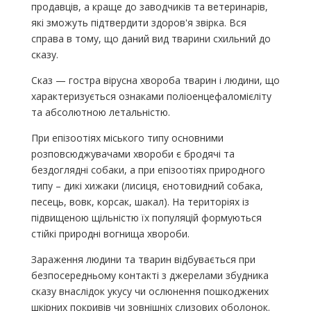
продавців, а краще до заводчиків та ветеринарів,
які зможуть підтвердити здоров'я звірка. Вся
справа в тому, що даний вид тварини схильний до
сказу.
Сказ — гостра вірусна хвороба тварин і людини, що
характеризується ознаками поліоенцефаломієліту
та абсолютною летальністю.
При епізоотіях міського типу основними
розповсюджувачами хвороби є бродячі та
бездоглядні собаки, а при епізоотіях природного
типу – дикі хижаки (лисиця, єнотовидний собака,
песець, вовк, корсак, шакал). На територіях із
підвищеною щільністю їх популяцій формуються
стійкі природні вогнища хвороби.
Зараження людини та тварин відбувається при
безпосередньому контакті з джерелами збудника
сказу внаслідок укусу чи ослюнення пошкоджених
шкірних покривів чи зовнішніх слизових оболонок.