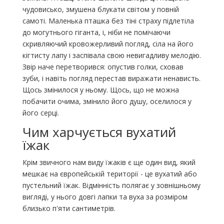
чудовисько, змушена блукати світом у повній
самоті. Маленька пташка без тіні страху підлетіла
до могутнього гіганта, і, ніби не помічаючи
скривляючий кровожерливий погляд, сіла на його
кігтисту лапу і заспівала свою невигадливу мелодію.
Звір наче перетворився: опустив голки, сховав
зуби, і навіть погляд перестав виражати ненависть.
Щось змінилося у ньому. Щось, що не можна
побачити очима, змінило його душу, оселилося у
його серці.
Чим харчується вухатий
їжак
Крім звичного нам виду їжаків є ще один вид, який
мешкає на європейській території - це вухатий або
пустельний їжак. Відмінність полягає у зовнішньому
вигляді, у нього довгі лапки та вуха за розміром
близько п'яти сантиметрів.