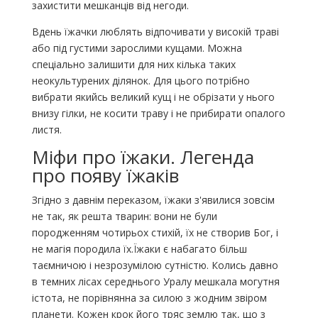
захистити мешканців від негоди.
Вдень їжачки люблять відпочивати у високій траві
або під густими зарослими кущами. Можна
спеціально залишити для них кілька таких
неокультурених ділянок. Для цього потрібно
вибрати якийсь великий кущ і не обрізати у нього
внизу гілки, не косити траву і не прибирати опалого
листя.
Міфи про їжаки. Легенда
про появу їжаків
Згідно з давнім переказом, їжаки з'явилися зовсім
не так, як решта тварин: вони не були
породженням чотирьох стихій, їх не створив Бог, і
не магія породила їх.Їжаки є набагато більш
таємничою і незрозумілою сутністю. Колись давно
в темних лісах середнього Уралу мешкала могутня
істота, не порівнянна за силою з жодним звіром
планети. Кожен крок його тряс землю так, що з