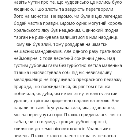
навіть чутки про те, що чудовисько це колись було
людиною, і що злість та заздрість перетворили
його на монстра. Не відомо, чи була в цих легендах
бодай частка правди. Відомо одне: могутній король
Уральського лісу був нещасним. Одинокий. Жодна
тарган не ризикувала залишатися з ним наодинці.
Тому він був злий, тому роздирав на шматки
нещасних мандрівників. Але одного разу трапилося
неймовірне. Стояв весняний сонячний день. Над
густим дубовим гаєм безтурботно летіла маленька
пташка і насвистувала собі під ніс невигадливу
мелодію.Ніщо не порушувало прекрасного пейзажу
природи, що прокидається, як раптом пташка
побачила, як дуби, які не міг зігнути навіть лютий
ураган, з тріском приречено падали на землю. Але
падали не самі. Їх упускала сила, яка, здавалося,
могла пересунути гори. Пташка придивилася: чи то
кабан, чи то ведмідь трощив дубові зарості,
схиляючи до землі вікових колосів Уральських
земель. Пташці стало шалено шкода ця нещасна