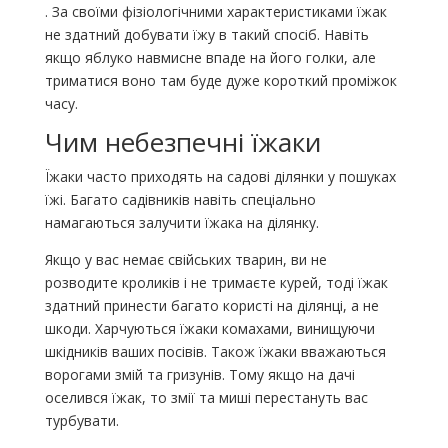
. За своїми фізіологічними характеристиками їжак
не здатний добувати їжу в такий спосіб. Навіть
якщо яблуко навмисне впаде на його голки, але
триматися воно там буде дуже короткий проміжок
часу.
Чим небезпечні їжаки
Їжаки часто приходять на садові ділянки у пошуках
їжі. Багато садівників навіть спеціально
намагаються залучити їжака на ділянку.
Якщо у вас немає свійських тварин, ви не
розводите кроликів і не тримаєте курей, тоді їжак
здатний принести багато користі на ділянці, а не
шкоди. Харчуються їжаки комахами, винищуючи
шкідників ваших посівів. Також їжаки вважаються
ворогами змій та гризунів. Тому якщо на дачі
оселився їжак, то змії та миші перестануть вас
турбувати.