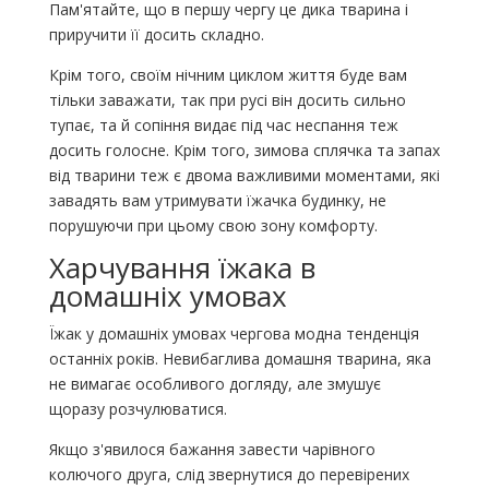
Пам'ятайте, що в першу чергу це дика тварина і
приручити її досить складно.
Крім того, своїм нічним циклом життя буде вам
тільки заважати, так при русі він досить сильно
тупає, та й сопіння видає під час неспання теж
досить голосне. Крім того, зимова сплячка та запах
від тварини теж є двома важливими моментами, які
завадять вам утримувати їжачка будинку, не
порушуючи при цьому свою зону комфорту.
Харчування їжака в
домашніх умовах
Їжак у домашніх умовах чергова модна тенденція
останніх років. Невибаглива домашня тварина, яка
не вимагає особливого догляду, але змушує
щоразу розчулюватися.
Якщо з'явилося бажання завести чарівного
колючого друга, слід звернутися до перевірених