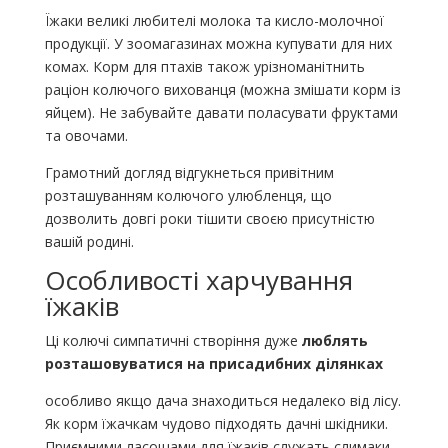
Їжаки великі любителі молока та кисло-молочної
продукції. У зоомагазинах можна купувати для них
комах. Корм для птахів також урізноманітнить
раціон колючого вихованця (можна змішати корм із
яйцем). Не забувайте давати поласувати фруктами
та овочами.
Грамотний догляд відгукнеться привітним
розташуванням колючого улюбленця, що
дозволить довгі роки тішити своєю присутністю
вашій родині.
Особливості харчування
їжаків
Ці колючі симпатичні створіння дуже
люблять
розташовуватися на присадибних ділянках
особливо якщо дача знаходиться недалеко від лісу.
Як корм їжачкам чудово підходять дачні шкідники.
Приємними ласощами для їжаків служать слимаки,