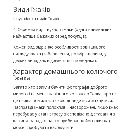
Види їжаків
Існує кілька видів їжаків:
4. Окремий вид - вухасті їжаки (одні з наймиліших і
найчастіше бажаних серед покупців).
Кожен вид відрізняє особливості зовнішнього
вигляду їжака (забарвлення, розмір тварини, у
деяких випадках відрізняється поведінка).
Характер домашнього колючого
їжака
Багато хто звикли бачити фотографії доброго
милого і не менш чарівного колючого їжака, проте
це перша помилка, з якою доведеться зіткнутися.
Насправді їжаки полохливі і насторожені, якщо їжак
перебуває у стані стресу (несподіване діставання з
клітини, занадто часто прибирання його житла)
може спробувати вас вкусити.