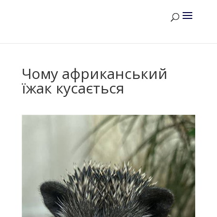
Чому африканський
їжак кусається