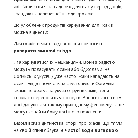
які з'являються на садових ділянках у період дощів,
і завдають величезної шкоди врожаю.
До улюблених продуктів харчування для їжаків
можна віднести:
Для їжаків велике задоволення приносить
розоряти мишачі гнізда
, та харчуватися їх мешканцями. Вони з радістю
можуть поласувати осами або бджолами, не
боячись їх укусів. Дуже часто їжаки нападають на
осині гнізда і повністю їх спустошують.Організм
їжаків не реагує на укуси отруйних змій, вони
спокійно переносять усі отрути. Вчені всього світу
досі дивуються такому природному феномену та не
можуть знайти йому логічного пояснення.
Відомі всім з дитинства історії про їжаків, що тягли
на своїй спині яблука,
є чистої води вигадкою