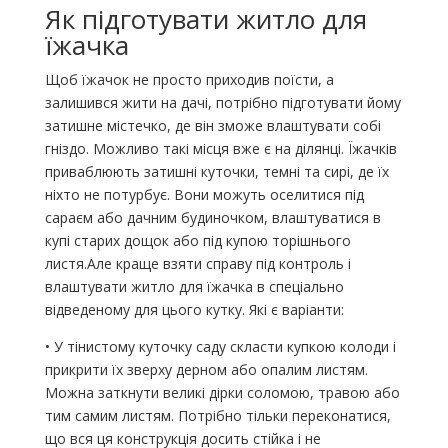
Як підготувати житло для
їжачка
Щоб їжачок не просто приходив поїсти, а
залишився жити на дачі, потрібно підготувати йому
затишне містечко, де він зможе влаштувати собі
гніздо. Можливо такі місця вже є на ділянці. Їжачків
приваблюють затишні куточки, темні та сирі, де їх
ніхто не потурбує. Вони можуть оселитися під
сараєм або дачним будиночком, влаштуватися в
купі старих дощок або під купою торішнього
листя.Але краще взяти справу під контроль і
влаштувати житло для їжачка в спеціально
відведеному для цього кутку. Які є варіанти:
• У тінистому куточку саду скласти купкою колоди і
прикрити їх зверху дерном або опалим листям.
Можна заткнути великі дірки соломою, травою або
тим самим листям. Потрібно тільки переконатися,
що вся ця конструкція досить стійка і не