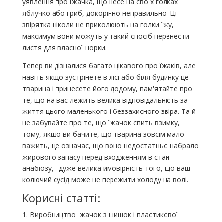
уявлення про їжачка, що несе на своїх голках
яблучко або гриб, докорінно неправильно. Ці
звірятка ніколи не приколюють на голки їжу,
максимум вони можуть у такий спосіб перенести
листя для власної норки.
Тепер ви дізналися багато цікавого про їжаків, але
навіть якщо зустрінете в лісі або біля будинку це
тварина і принесете його додому, пам'ятайте про
те, що на вас лежить велика відповідальність за
життя цього маленького і беззахисного звіра. Та й
не забувайте про те, що їжачок спить взимку,
тому, якщо ви бачите, що тварина зовсім мало
важить, це означає, що воно недостатньо набрало
жирового запасу перед входженням в стан
анабіозу, і дуже велика ймовірність того, що ваш
колючий сусід може не пережити холоду на волі.
Корисні статті:
Виробництво Їжачок з шишок і пластикової