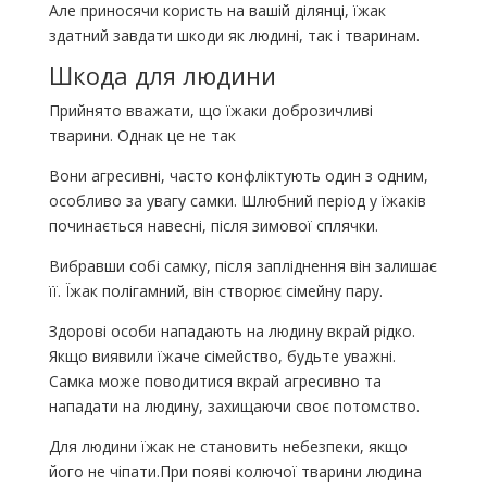
Але приносячи користь на вашій ділянці, їжак
здатний завдати шкоди як людині, так і тваринам.
Шкода для людини
Прийнято вважати, що їжаки доброзичливі
тварини. Однак це не так
Вони агресивні, часто конфліктують один з одним,
особливо за увагу самки. Шлюбний період у їжаків
починається навесні, після зимової сплячки.
Вибравши собі самку, після запліднення він залишає
її. Їжак полігамний, він створює сімейну пару.
Здорові особи нападають на людину вкрай рідко.
Якщо виявили їжаче сімейство, будьте уважні.
Самка може поводитися вкрай агресивно та
нападати на людину, захищаючи своє потомство.
Для людини їжак не становить небезпеки, якщо
його не чіпати.При появі колючої тварини людина