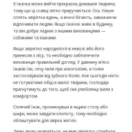
З їжачка може вийти прекрасна домашня тварина,
тому що ці ссавці легко приручаються. Ось тільки
сплять звірятка вдень, а вночі бігають, заважаючи
відпочивати людям. Якщо їжачок живе в будинку,
то він добре ладнає з іншими вихованцями —
собаками та кішками.
Якщо звірятко народилося в неволі або його
принесли з лісу, то необхідно забезпечити
вихованцю правильний догляд. У давнину м'ясо
їжаків їли, сечу пили при алкоголізмі, а голки
застосовували від зубного болю. Але сьогодні ніхто
не готуватиме обід із милої тварини, господарі
прагнутимуть до того, щоб їхні улюбленці жили з
комфортом.
Сплячий їжак, проникнувши в ящики столу або
шафи, може завдати клопоту, тому необхідно
облаштувати для звірка житло.
Деякі люди цікавляться, чи вміє звірятко стрибати.