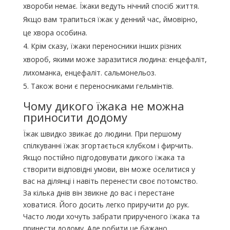
хвороби немає. Їжаки ведуть нічний спосіб життя.
Якщо вам трапиться їжак у денний час, ймовірно,
це хвора особина.
Крім сказу, їжаки переносники інших різних
хвороб, якими може заразитися людина: енцефаліт,
лихоманка, енцефаліт. сальмонельоз.
Також вони є переносниками гельмінтів.
Чому дикого їжака не можна
приносити додому
Їжак швидко звикає до людини. При першому
спілкуванні їжак згортається клубком і фирчить.
Якщо постійно підгодовувати дикого їжака та
створити відповідні умови, він може оселитися у
вас на ділянці і навіть перенести своє потомство.
За кілька днів він звикне до вас і перестане
ховатися. Його досить легко приручити до рук.
Часто люди хочуть забрати прирученого їжака та
принести додому. Але робити це бажано.