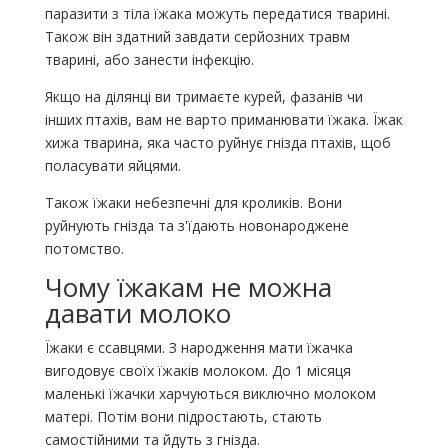
паразити з тіла їжака можуть передатися тварині.
Також він здатний завдати серйозних травм
тварині, або занести інфекцію.
Якщо на ділянці ви тримаєте курей, фазанів чи
інших птахів, вам не варто приманювати їжака. Їжак
хижа тварина, яка часто руйнує гнізда птахів, щоб
поласувати яйцями.
Також їжаки небезпечні для кроликів. Вони
руйнують гнізда та з'їдають новонароджене
потомство.
Чому їжакам не можна
давати молоко
Їжаки є ссавцями. З народження мати їжачка
вигодовує своїх їжаків молоком. До 1 місяця
маленькі їжачки харчуються виключно молоком
матері. Потім вони підростають, стають
самостійними та йдуть з гнізда.