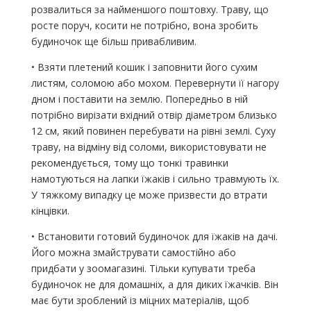
розвалиться за найменшого поштовху. Траву, що
росте поруч, косити не потрібно, вона зробить
будиночок ще більш привабливим.
• Взяти плетений кошик і заповнити його сухим
листям, соломою або мохом. Перевернути її нагору
дном і поставити на землю. Попередньо в ній
потрібно вирізати вхідний отвір діаметром близько
12 см, який повинен перебувати на рівні землі. Суху
траву, на відміну від соломи, використовувати не
рекомендується, тому що тонкі травинки
намотуються на лапки їжаків і сильно травмують їх.
У тяжкому випадку це може призвести до втрати
кінцівки.
• Встановити готовий будиночок для їжаків на дачі.
Його можна змайструвати самостійно або
придбати у зоомагазині. Тільки купувати треба
будиночок не для домашніх, а для диких їжачків. Він
має бути зроблений із міцних матеріалів, щоб