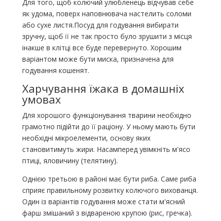
Для того, щоб колючий улюбленець відчував себе
як удома, поверх наповнювача настелить соломи
або сухе листя.Посуд для годування вибирати
зручну, щоб її не так просто було зрушити з місця
інакше в клітці все буде перевернуто. Хорошим
варіантом може бути миска, призначена для
годування кошенят.
Харчування їжака в домашніх
умовах
Для хорошого функціонування тварини необхідно
грамотно підійти до її раціону. У ньому мають бути
необхідні мікроелементи, основу яких
становитимуть жири. Насамперед увімкніть м'ясо
птиці, яловичину (телятину).
Однією третьою в районі має бути риба. Саме риба
сприяє правильному розвитку колючого вихованця.
Один із варіантів годування може стати м'ясний
фарш змішаний з відвареною крупою (рис, гречка).