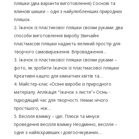
пляшки (два варіанти виготовлення) Соснові та
ялинові шишки – одні з найулюбленіших природних
пляшок.
Їжачок із пластикової пляшки своїми руками: два
способи виготовлення виробу Звичайні
пластмасові пляшки надають великий простір для
творчого самовираження. Впровадження…
Їжачок із пластикової пляшки своїми руками –
фото, як зробити Їжачок із пластмасової пляшки
Креативні кашпо для кімнатних квітів та…
Майстер-клас «Осінні вироби із природного
матеріалу. Аплікація "Їжачок з листя"» Осінь -
підходящий час для творчості. Немає нічого
простішого, ніж…
Весілля взимку – ідеї. Плюси та мінуси
проведення весілля взимку Неодмінно, весілля –
одне з найяскравіших і довгоочікуваних…