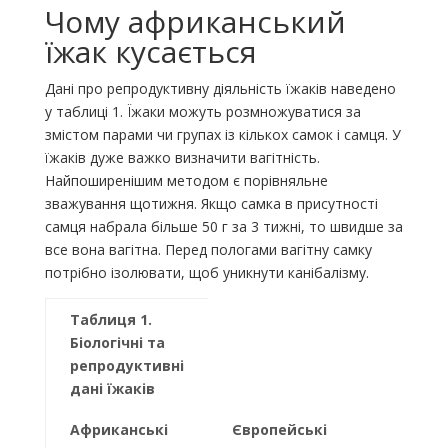
Чому африканський
їжак кусається
Дані про репродуктивну діяльність їжаків наведено
у таблиці 1. Їжаки можуть розмножуватися за
змістом парами чи групах із кількох самок і самця. У
їжаків дуже важко визначити вагітність.
Найпоширенішим методом є порівняльне
зважування щотижня. Якщо самка в присутності
самця набрала більше 50 г за 3 тижні, то швидше за
все вона вагітна. Перед пологами вагітну самку
потрібно ізолювати, щоб уникнути канібалізму.
Таблиця 1.
Біологічні та
репродуктивні
дані їжаків
Африканські
Європейські