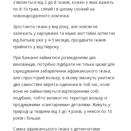
з'являється від 2 до 8 їжаків, кожен з яких важить
по 8-10 грам, сліпий і в цілому схожий на
новонародженого хом'ячка.
Зростають їжаки у віці року, але зовсім не
залежать у харчуванні та інших життєвих аспектах
від батьків уже у 4-5 місяців, продавати їжаків
прийнято у віці півроку.
При бажанні займатися розведенням цих
вихованців, потрібно підібрати не тільки цікаві для
схрещування забарвлення африканського їжака,
але і просторий вольєр, в якому зможуть ужитися
два самостійні звірята-одиначки в той час, коли
вони не займатимуться відтворенням собі
подібних, тобто великої по території вольєр із
продуманими «санітарними» деталями. Живуть у
природі ці тварини від 3 до 4 років, у неволі по 10
років і більше.
Самка африканського їжака з дитинчатами