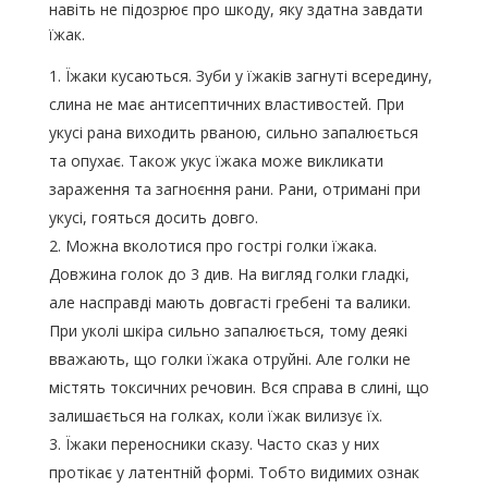
навіть не підозрює про шкоду, яку здатна завдати
їжак.
Їжаки кусаються. Зуби у їжаків загнуті всередину,
слина не має антисептичних властивостей. При
укусі рана виходить рваною, сильно запалюється
та опухає. Також укус їжака може викликати
зараження та загноєння рани. Рани, отримані при
укусі, гояться досить довго.
Можна вколотися про гострі голки їжака.
Довжина голок до 3 див. На вигляд голки гладкі,
але насправді мають довгасті гребені та валики.
При уколі шкіра сильно запалюється, тому деякі
вважають, що голки їжака отруйні. Але голки не
містять токсичних речовин. Вся справа в слині, що
залишається на голках, коли їжак вилизує їх.
Їжаки переносники сказу. Часто сказ у них
протікає у латентній формі. Тобто видимих ​​ознак