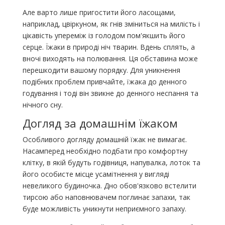
Але варто лише пригостити його ласощами,
наприклад, цвіркуном, як гнів зміниться на милість і
цікавість упереміж із голодом пом'якшить його
серце. Їжаки в природі ніч тварин. Вдень сплять, а
вночі виходять на полювання. Ця обставина може
перешкодити вашому порядку. Для уникнення
подібних проблем привчайте, їжака до денного
годування і тоді він звикне до денного неспання та
нічного сну.
Догляд за домашнім їжаком
Особливого догляду домашній їжак не вимагає.
Насамперед необхідно подбати про комфортну
клітку, в якій будуть годівниця, напувалка, лоток та
його особисте місце усамітнення у вигляді
невеликого будиночка. Дно обов'язково встелити
тирсою або наповнювачем поглинає запахи, так
буде можливість уникнути неприємного запаху.