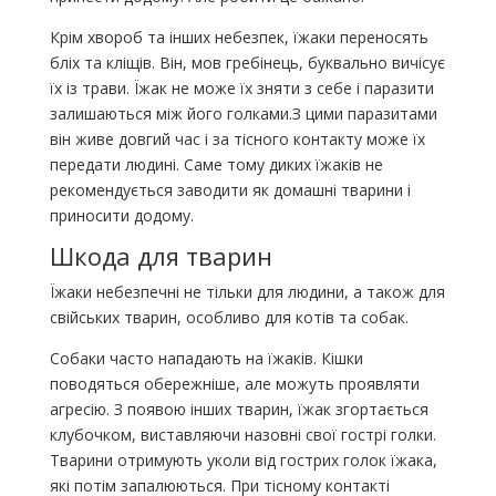
Крім хвороб та інших небезпек, їжаки переносять
бліх та кліщів. Він, мов гребінець, буквально вичісує
їх із трави. Їжак не може їх зняти з себе і паразити
залишаються між його голками.З цими паразитами
він живе довгий час і за тісного контакту може їх
передати людині. Саме тому диких їжаків не
рекомендується заводити як домашні тварини і
приносити додому.
Шкода для тварин
Їжаки небезпечні не тільки для людини, а також для
свійських тварин, особливо для котів та собак.
Собаки часто нападають на їжаків. Кішки
поводяться обережніше, але можуть проявляти
агресію. З появою інших тварин, їжак згортається
клубочком, виставляючи назовні свої гострі голки.
Тварини отримують уколи від гострих голок їжака,
які потім запалюються. При тісному контакті