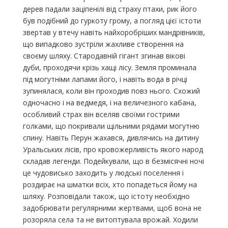
дерев падали заціпенілі від страху птахи, рик його
був подібний до гуркоту грому, а погляд цієї істоти
звертав у втечу навіть найхоробріших мандрівників,
що випадково зустріли жахливе створення на
своєму шляху. Стародавній гігант згинав вікові
дуби, проходячи крізь хащі лісу. Земля проминала
під могутніми лапами його, і навіть вода в річці
зупинялася, коли він проходив повз нього. Схожий
одночасно і на ведмедя, і на величезного кабана,
особливий страх він вселяв своїми гострими
голками, що покривали щільними рядами могутню
спину. Навіть Перун жахався, дивлячись на дитину
Уральських лісів, про кровожерливість якого народ
складав легенди. Подейкували, що в безмісячні ночі
це чудовисько заходить у людські поселення і
роздирає на шматки всіх, хто попадеться йому на
шляху. Розповідали також, що істоту необхідно
задобрювати регулярними жертвами, щоб вона не
розоряла села та не витоптувала врожай. Ходили