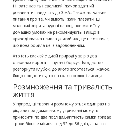
Ні, зате навіть невеликий їжачок здатний
розвивати швидкість до 3 м/с. Також актуальне
питання про те, чи вміють їжаки плавати. Ці
маленькі звірята чудові плавці, але мити їх у
домашніх умовах не рекомендують. І якщо в
природі їжачка пливла деякий час, це не означає,
що вона робила це із задоволенням.
Хто їсть їжаків? У дикій природі у звірів два
основних ворога — пугач і борсук. Їм вдається
розгорнути клубок, до якого згортається їжачок.
Якщо пощастить, то на їжаків полює і лисиця.
Розмноження та тривалість
життя
У природі ці тварини розмножуються один раз на
рік, але при домашньому утриманні можуть
приносити по два посліди.Вагітність самки триває
трохи більше місяця - від 32 до 36 днів, а на світ