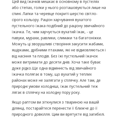
Цей вид їжачків мешкає в основному в пустелях
або степах, голки у нього розташовуються лише на
спині. Лапки та черевце покриті шерстю світло-
сірого кольору. Раціон харчування вухатого
пустельного їжака подібний до раціону звичайного
їжачка. Те, чим харчується вухатий їжак, - це
павуки, мурахи, равлики, слимаки та багатоніжки.
Можуть ці зворушливі створіння закусити жабами,
ящірками, дрібними птахами, які не відмовляються і
від насіння та плодів. Без їжі пустельний їжачок
може витримати до десяти днів. Хоча таке буває
дуже рідко.Ще одна відмінність від звичайного
їжачка полягає в тому, що вухатий у теплих
районах може не залягати у сплячку. Але там, де
природні умови холодніші, їжак пустельний теж
лягає в сплячку на холодну пору року.
Якщо раптом ви зіткнулися з твариною на вашій
ділянці, постарайтеся перенести її ближче до її
природного довкілля. Цим ви врятуєте від загибелі.