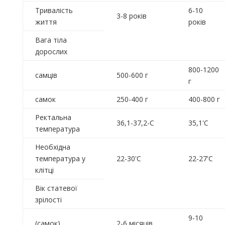
Тривалість
6-10
3-8 років
життя
років
Вага тіла
дорослих
800-1200
самців
500-600 г
г
самок
250-400 г
400-800 г
Ректальна
36,1-37,2-С
35,1'С
температура
Необхідна
температура у
22-30'С
22-27'С
клітці
Вік статевої
зрілості
9-10
(самок)
2-6 місяців