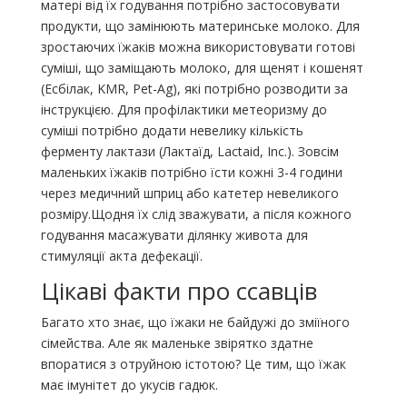
матері від їх годування потрібно застосовувати
продукти, що замінюють материнське молоко. Для
зростаючих їжаків можна використовувати готові
суміші, що заміщають молоко, для щенят і кошенят
(Есбілак, KMR, Pet-Ag), які потрібно розводити за
інструкцією. Для профілактики метеоризму до
суміші потрібно додати невелику кількість
ферменту лактази (Лактаїд, Lactaid, Inc.). Зовсім
маленьких їжаків потрібно їсти кожні 3-4 години
через медичний шприц або катетер невеликого
розміру.Щодня їх слід зважувати, а після кожного
годування масажувати ділянку живота для
стимуляції акта дефекації.
Цікаві факти про ссавців
Багато хто знає, що їжаки не байдужі до зміїного
сімейства. Але як маленьке звірятко здатне
впоратися з отруйною істотою? Це тим, що їжак
має імунітет до укусів гадюк.