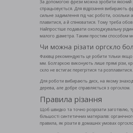
За допомогою фрези можна зробити якісний р
спрацьовується. Для відрізання вибирають ф
сильне задимлення під час роботи, оскільки 
плавитися, а й спінюватися. Тому треба обов
Найпростіше подавати охолоджувальну рідину 
малого діаметра. Таким простим способом мо
Чи можна різати оргскло бо
Фахівці рекомендують це робити тільки якщ
мм. Болгаркою виконують лише прямі різи, кр
скло не встигає перегрітися та розплавитися.
Для роботи вибирають диск, на якому знаход
дерева, але добре справляється з оргсклом.
Правила різання
Щоб швидко та точно розрізати заготівлю, т
більшості синтетичних матеріалів: органічног
правила, як різати в домашніх умовах оргскло