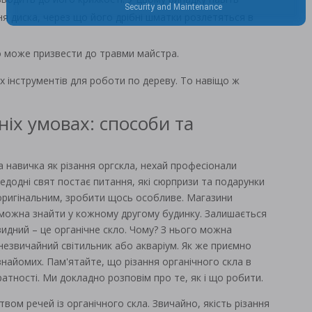
я диска, через що його дрібні шматки розлетяться в
що може призвести до травми майстра.
их інструментів для роботи по дереву. То навіщо ж
ніх умовах: способи та
а навичка як різання оргскла, нехай професіонали
редодні свят постає питання, які сюрпризи та подарунки
оригінальним, зробити щось особливе. Магазини
 можна знайти у кожному другому будинку. Залишається
идний – це органічне скло. Чому? З нього можна
незвичайний світильник або акваріум. Як же приємно
знайомих. Пам'ятайте, що різання органічного скла в
атності. Ми докладно розповім про те, як і що робити.
ом речей із органічного скла. Звичайно, якість різання