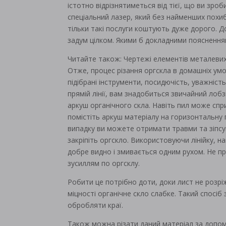
істотно відрізнятиметься від тієї, що ви зр
спеціальний лазер, який без найменших похиб
тільки такі послуги коштують дуже дорого. 
задум цілком. Якими б докладними пояснення
Читайте також: Чертежі елементів металевих 
Отже, процес різання оргскла в домашніх умов
підібрані інструменти, посидючість, уважніст
прямій лінії, вам знадобиться звичайний лобз
аркуш органічного скла. Навіть пил може спр
помістіть аркуш матеріалу на горизонтальну 
випадку ви можете отримати травми та зіпс
закріпіть оргскло. Використовуючи лінійку, н
добре видно і змивається одним рухом. Не при
зусиллям по оргсклу.
Робити це потрібно доти, доки лист не розрі
міцності органічне скло слабке. Такий спосі
обробляти краї.
Також можна різати даний матеріал за допомо