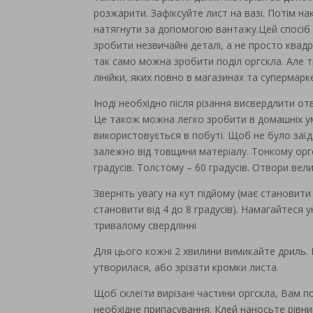
розжарити. Зафіксуйте лист на вазі. Потім на
натягнути за допомогою вантажу.Цей спосіб ч
зробити незвичайні деталі, а не просто ква
так само можна зробити поділ оргскла. Але т
лінійки, яких повно в магазинах та супермарке
Іноді необхідно після різання висвердлити от
Це також можна легко зробити в домашніх у
використовується в побуті. Щоб не було заїд
залежно від товщини матеріалу. Тонкому оргс
градусів. Толстому – 60 градусів. Отвори вел
Зверніть увагу на кут підйому (має становити 
становити від 4 до 8 градусів). Намагайтеся 
тривалому свердлінні
Для цього кожні 2 хвилини вимикайте дриль.
утворилася, або зрізати кромки листа.
Щоб склеїти вирізані частини оргскла, Вам п
необхідне припасування. Клей наносьте рівн