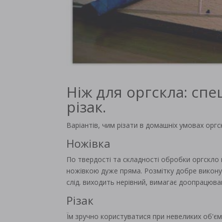
Ніж для оргскла: сп
різак.
Варіантів, чим різати в домашніх умовах оргс
Ножівка
По твердості та складності обробки оргскло 
ножівкою дуже пряма. Розмітку добре викон
слід. виходить нерівний, вимагає доопрацюв
Різак
Їм зручно користуватися при невеликих об'єм