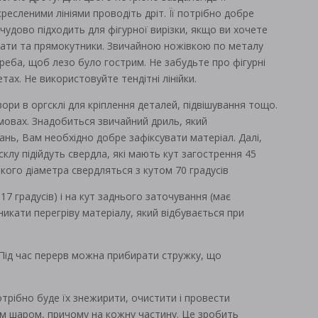
кресленими лініями проводіть дріт. Її потрібно добре
удово підходить для фігурної вирізки, якщо ви хочете
драти та прямокутники. Звичайною ножівкою по металу
реба, щоб лезо було гострим. Не забудьте про фігурні
тах. Не використовуйте тендітні лінійки.
вори в оргсклі для кріплення деталей, підвішування тощо.
мовах. Знадобиться звичайний дриль, який
ань, Вам необхідно добре зафіксувати матеріал. Далі,
клу підійдуть свердла, які мають кут загострення 45
икого діаметра свердляться з кутом 70 градусів
17 градусів) і на кут заднього заточування (має
уникати перегріву матеріалу, який відбувається при
 Під час перерв можна прибирати стружку, що
отрібно буде їх знежирити, очистити і провести
им шаром, причому на кожну частину. Це зробить