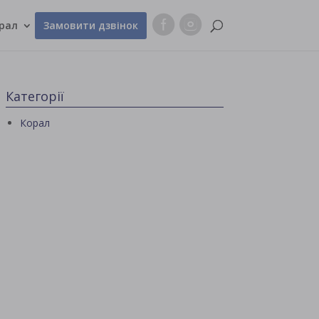
рал
Замовити дзвінок
Категорії
Корал