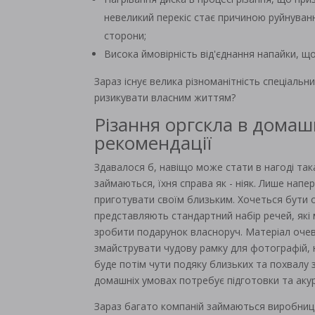
невеликий перекіс стає причиною руйнуванн
сторони;
Висока ймовірність від'єднання напайки, 
Зараз існує велика різноманітність спеціальн
ризикувати власним життям?
Різання оргскла в домаш
рекомендації
Здавалося б, навіщо може стати в нагоді так
займаються, їхня справа як - ніяк. Лише напе
приготувати своїм близьким. Хочеться бути 
представляють стандартний набір речей, які
зробити подарунок власноруч. Матеріал очев
змайструвати чудову рамку для фотографій, 
буде потім чути подяку близьких та похвалу 
домашніх умовах потребує підготовки та акур
Зараз багато компаній займаються виробництв