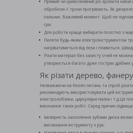
Прямий чи криволінійний різ зробити набаг
обробкою її трохи прогрівають. Як джерел
пальник. Важливий момент. Щоб не підплав
гріє.
Для роботи краще вибирати полотно з марк
Пиляти будь-яким електроінструментом тре
нагріватиметься від леза і плавиться. Шви
Різати матеріал без захисту очей не можна
утворюється багато дуже гострих дрібних ул
Як різати дерево, фанер
Незважаючи на безліч питань та спроб різат
рекомендують використовувати цей інструмент
електролобзики, циркулярні пилки і т.д.Це п
виконання таких робіт. Серед причин підвищ
Імовірність захоплення зубами диска велико
вислизання інструменту з рук;
Нагрівання диска в процесі різання, що при