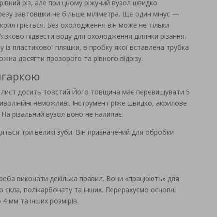
івний різ, але при цьому ріжучий вузол швидко
резу завтовшки не більше міліметра. Ще один мінус —
акрил гріється. Без охолодження він може не тільки
'язково підвести воду для охолодження ділянки різання.
із пластикової пляшки, в пробку якої вставлена ​​трубка
жна досягти прозорого та рівного відрізу.
лгаркою
о лист досить товстий.Його товщина має перевищувати 5
иволінійні неможливі. Інструмент ріже швидко, акрилове
 На різальний вузол воно не налипає.
яться три великі зуби. Він призначений для обробки
реба виконати декілька правил. Вони «працюють» для
о скла, полікарбонату та інших. Перерахуємо основні
 4 мм та інших розмірів.