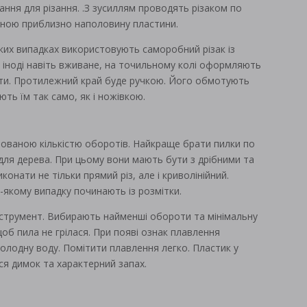
ння для різання. .З зусиллям проводять різаком по
биною приблизно наполовину пластини.
яких випадках використовують саморобний різак із
 іноді навіть вживане, на точильному колі оформляють
яти. Протилежний край буде ручкою. Його обмотують
ть їм так само, як і ножівкою.
ованою кількістю оборотів. Найкраще брати пилки по
 для дерева. При цьому вони мають бути з дрібними та
нати не тільки прямий різ, але і криволінійний.
-якому випадку починають із розмітки.
інструмент. Вибирають найменші обороти та мінімальну
об пила не грілася. При появі ознак плавлення
олодну воду. Помітити плавлення легко. Пластик у
ься димок та характерний запах.