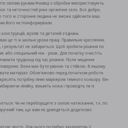
обите своїми руками.Фахівці з обробки використовують
ок та неточностей ріже органічне скло. Все добре,
До того ж стороння людина не зможе здійснити ваш
ми його не поінформували.
конструкцій, вузлів та деталей з'єднань
ах це ті ж шкільні уроки праці. Правильне креслення,
ь, і результат не забариться. Щоб зробити різання по
ик або спеціальний ніж - різак. Для початку очистіть
ичинити труднощі під час різання. Після чищення
поверхню. Вона має бути рівною та стійкою. В іншому
увати матеріал. Обов'язково перед початком роботи
акресліть потрібну лінію маркером темного кольору. Він
бираючи лінійку, візьміть ножа і проведіть їм із
жеться. Чи не переборщите з силою натискання, т.к. по
б зручний тим, що вам не доведеться додатково
гою дроту. Для цього потрібно заздалегідь її