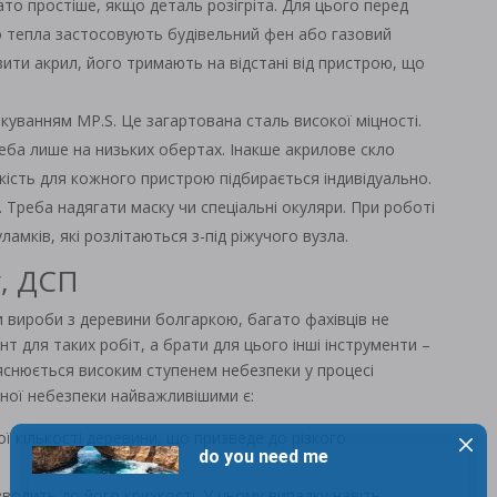
ато простіше, якщо деталь розігріта. Для цього перед
о тепла застосовують будівельний фен або газовий
ити акрил, його тримають на відстані від пристрою, що
уванням MP.S. Це загартована сталь високої міцності.
ба лише на низьких обертах. Інакше акрилове скло
дкість для кожного пристрою підбирається індивідуально.
. Треба надягати маску чи спеціальні окуляри. При роботі
амків, які розлітаються з-під ріжучого вузла.
у, ДСП
и вироби з деревини болгаркою, багато фахівців не
 для таких робіт, а брати для цього інші інструменти –
ояснюється високим ступенем небезпеки у процесі
еної небезпеки найважливішими є:
ї кількості деревини, що призведе до різкого
зводить до його крихкості. У цьому випадку навіть