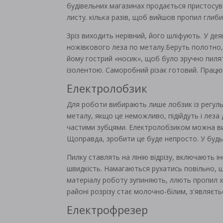
будівельних магазинах продається пристосува
листу. кілька разів, щоб вийшов пропил гли
Зріз виходить нерівний, його шліфують. У де
ножівкового леза по металу.Беруть полотно,
йому гострий «носик», щоб було зручно пил
ізолентою. Саморобний різак готовий. Працюю
Електролобзик
Для роботи вибирають лише лобзик із регуль
металу, якщо це неможливо, підійдуть і леза
частими зубцями. Електролобзиком можна вико
Щоправда, зробити це буде непросто. У будь
Пилку ставлять на лінію відрізу, включають 
швидкість. Намагаються рухатись повільно, щ
матеріалу роботу зупиняють, ллють пропил х
районі розрізу стає молочно-білим, з'являєт
Електрофрезер