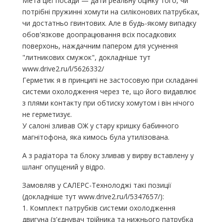
Мета цієї посади — дати реальну оцінку того, чи
потрібні пружинні хомути на силіконових патрубках,
чи достатньо гвинтових. Але в будь-якому випадку
обов'язкове доопрацювання всіх посадкових
поверхонь, наждачним папером для усунення
"литникових смужок", докладніше тут
www.drive2.ru/l/5626332/
Герметик я в принципі не застосовую при складанні
системи охолодження через те, що його видавлює
з плями контакту при обтиску хомутом і він нічого
не герметизує.
У салоні зливав ОЖ у стару кришку бабинного
магнітофона, яка кимось була утилізована.
А з радіатора та блоку зливав у вирву вставлену у
шланг опущений у відро.
Замовляв у САЛЕРС-Технолоджі такі позиції
(докладніше тут www.drive2.ru/l/5347657/):
1. Комплект патрубків системи охолодження
двигуна (з'єднувач трійника та нижнього патрубка