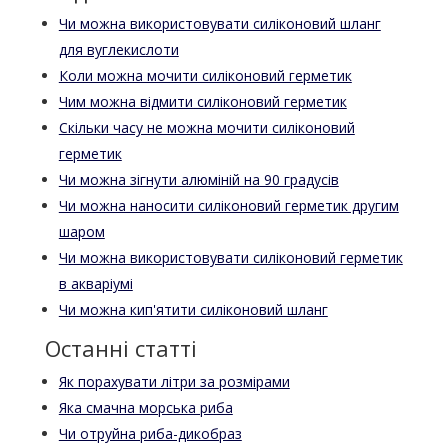
Чи можна використовувати силіконовий шланг
для вуглекислоти
Коли можна мочити силіконовий герметик
Чим можна відмити силіконовий герметик
Скільки часу не можна мочити силіконовий
герметик
Чи можна зігнути алюміній на 90 градусів
Чи можна наносити силіконовий герметик другим
шаром
Чи можна використовувати силіконовий герметик
в акваріумі
Чи можна кип'ятити силіконовий шланг
Останні статті
Як порахувати літри за розмірами
Яка смачна морська риба
Чи отруйна риба-дикобраз