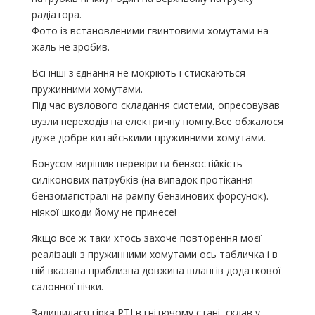
радіатора.
Фото із встановленими гвинтовими хомутами на
жаль не зробив.
Всі інші з'єднання не мокріють і стискаються
пружинними хомутами.
Під час вузлового складання системи, опресовував
вузли переходів на електричну помпу.Все обжалося
дуже добре китайськими пружинними хомутами.
Бонусом вирішив перевірити бензостійкість
силіконових патрубків (на випадок протікання
бензомагістралі на рампу бензинових форсунок).
ніякої шкоди йому не принесе!
Якщо все ж таки хтось захоче повторення моєї
реалізації з пружинними хомутами ось табличка і в
ній вказана приблизна довжина шлангів додаткової
салонної пічки.
Залишилася гірка РТІ в гнітючому стані, склав у