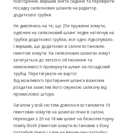
повторення, вирішив зняти сидіння та перевірити
посадку силіконових шлангів на радіатор
додаткової грубки.
Не дивлячись на те, що 25е пружинні хомути,
одягнені на силіконовий шланг ледве натягнув на
трубки додаткової грубки, все одно підкопувало.
І вирішив, що додатково в салоні встановлю
гвинтові хомути. На силіконових шлангах хомут
затягується до легкого обтиснення та
неможливості провернути шланг на посадковій
трубці. Перетягувати не варто!
Від можливого протирання шланга важелем
роздатки захистив його смужкою силікону від
промислової штори.
Загалом у всій системі довелося встановити 10
гвинтових хомутів на шлангах пічки в салоні,
переходах з 20 на 18 мм шланг на безколекторну
помпу Bosh (гвинтові хомути встановив з боку
патрубків пічки) і один на верхньому патрубку