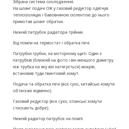
Зібрана система охолодження.
На шланг подачі ОЖ у газовий редуктор одягнув
теплоізоляцію і бавовняною ізолентою до нього
примотав шланг обратки.
Нижній патрубок радіатора-трійник.
Від помпи на термостат і обратка печі.
Патрубки грубки, на моторному щиті. Один з
патрубків (ближній на фото і він меншого діаметру
ніж трубка на яку він натягується) мокрів,
встановив туди гвинтовий хомут.
Подача та обратка печі (все сухо, китайські хомути
обтискаю відмінно).
Газовий редуктор (все сухо, іспанські хомути
стискають добре).
Нижній радіатор патрубок на помпі.