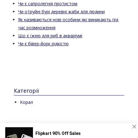
Чи є сапролегнія протистом
Чи отруйні бурі деревні жаби для людини
Як називаються нові особини які виникають під
час розмноження
Що є їжею для риб в акваріумі
Чи є бівер-йорк рідкістю
Категорії
Корал