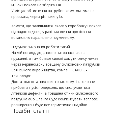
мішок і поклав на зберігання.
У місцях обтиснення патрубків хомутом гума не
прорізана, через рік викину їх.
Хомути, що залишилися, склав у коробочку і поклав
під заднє сидіння, у разі виявлення протікання
встановлю паралельно пружинному.
Підсумок виконаної роботи такий!
На мій погляд, додатково витрачається на
пружинні, а тим більше силові хомути сенсу немає
через нерівномірну товщину силіконових патрубків
Брянського виробництва, компанії САЛЕРС-
Технолоджі.
Достатньо штатних гвинтових хомутів, головне
прибрати з усіх поверхонь, що сполучаються
літникові дефекти, а товщина стінки силіконового
патрубка або шланга буде компенсувати теплове
розширення і буде все герметично і надійно.
Подібні статті