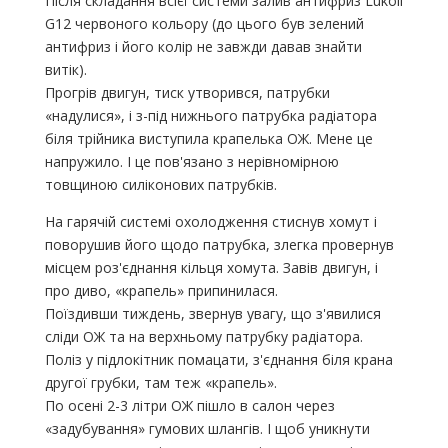
Після складання всієї системи залив антифриз Lukoil
G12 червоного кольору (до цього був зелений
антифриз і його колір не завжди давав знайти
витік).
Прогрів двигун, тиск утворився, патрубки
«надулися», і з-під нижнього патрубка радіатора
біля трійника виступила крапелька ОЖ. Мене це
напружило. І це пов'язано з нерівномірною
товщиною силіконових патрубків.
На гарячій системі охолодження стиснув хомут і
поворушив його щодо патрубка, злегка провернув
місцем роз'єднання кільця хомута. Завів двигун, і
про диво, «крапель» припинилася.
Поїздивши тиждень, звернув увагу, що з'явилися
сліди ОЖ та на верхньому патрубку радіатора.
Поліз у підлокітник помацати, з'єднання біля крана
другої грубки, там теж «крапель».
По осені 2-3 літри ОЖ пішло в салон через
«задубування» гумових шлангів. І щоб уникнути