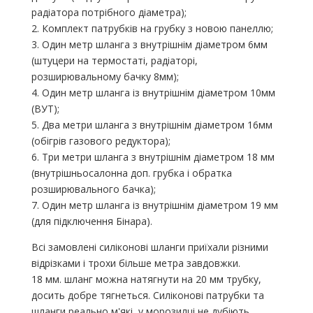
радіатора потрібного діаметра);
2. Комплект патрубків на грубку з новою панеллю;
3. Один метр шланга з внутрішнім діаметром 6мм
(штуцери на термостаті, радіаторі,
розширювальному бачку 8мм);
4. Один метр шланга із внутрішнім діаметром 10мм
(ВУТ);
5. Два метри шланга з внутрішнім діаметром 16мм
(обігрів газового редуктора);
6. Три метри шланга з внутрішнім діаметром 18 мм
(внутрішньосалонна доп. грубка і обратка
розширювального бачка);
7. Один метр шланга із внутрішнім діаметром 19 мм
(для підключення Бінара).
Всі замовлені силіконові шланги приїхали різними
відрізками і трохи більше метра завдовжки.
18 мм. шланг можна натягнути на 20 мм трубку,
досить добре тягнеться. Силіконові патрубки та
шланги реально м'які, у морозилці не дубіють.