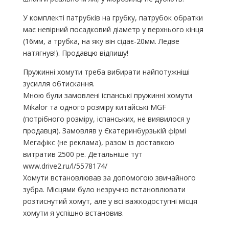
У комплекті патрубків на грубку, патрубок обратки
має невірний посадковий діаметр у верхнього кінця
(16мм, а трубка, на яку він сідає-20мм. Ледве
натягнув!). Продавцю відпишу!
Пружинні хомути треба вибирати найпотужніші
зусилля обтискання.
Мною були замовлені іспанські пружинні хомути
Mikalor та одного розміру китайські MGF
(потрібного розміру, іспанських, не виявилося у
продавця). Замовляв у Єкатеринбурзькій фірмі
Мегафікс (не реклама), разом із доставкою
витратив 2500 ре. Детальніше тут
www.drive2.ru/l/5578174/
Хомути встановлював за допомогою звичайного
зубра. Місцями було незручно встановлювати
розтиснутий хомут, але у всі важкодоступні місця
хомути я успішно встановив.