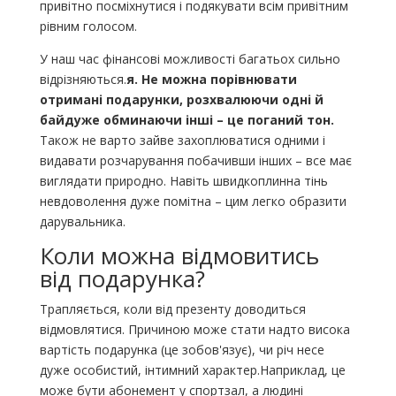
привітно посміхнутися і подякувати всім привітним
рівним голосом.
У наш час фінансові можливості багатьох сильно
відрізняються.
я. Не можна порівнювати
отримані подарунки, розхвалюючи одні й
байдуже обминаючи інші – це поганий тон.
Також не варто зайве захоплюватися одними і
видавати розчарування побачивши інших – все має
виглядати природно. Навіть швидкоплинна тінь
невдоволення дуже помітна – цим легко образити
дарувальника.
Коли можна відмовитись
від подарунка?
Трапляється, коли від презенту доводиться
відмовлятися. Причиною може стати надто висока
вартість подарунка (це зобов'язує), чи річ несе
дуже особистий, інтимний характер.Наприклад, це
може бути абонемент у спортзал, а людині