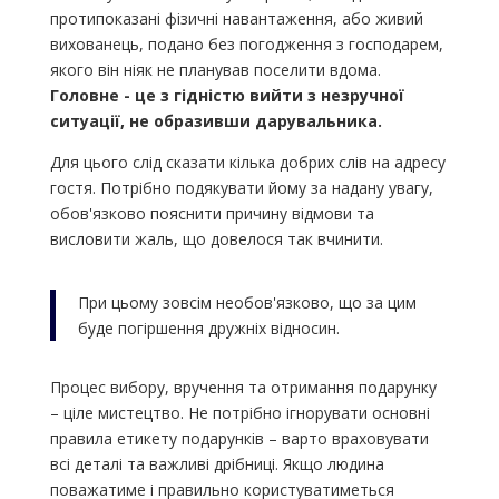
протипоказані фізичні навантаження, або живий
вихованець, подано без погодження з господарем,
якого він ніяк не планував поселити вдома.
Головне - це з гідністю вийти з незручної
ситуації, не образивши дарувальника.
Для цього слід сказати кілька добрих слів на адресу
гостя. Потрібно подякувати йому за надану увагу,
обов'язково пояснити причину відмови та
висловити жаль, що довелося так вчинити.
При цьому зовсім необов'язково, що за цим
буде погіршення дружніх відносин.
Процес вибору, вручення та отримання подарунку
– ціле мистецтво. Не потрібно ігнорувати основні
правила етикету подарунків – варто враховувати
всі деталі та важливі дрібниці. Якщо людина
поважатиме і правильно користуватиметься