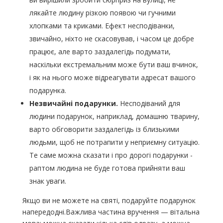
лякайте людину різкою появою чи гучними
хлопками та криками. Ефект несподіванки,
звичайно, ніхто не скасовував, і часом це добре
працює, але варто заздалегідь подумати,
наскільки екстремальним може бути ваш вчинок,
і як на нього може відреагувати адресат вашого
подарунка.
Незвичайні подарунки.
Несподіваний для
людини подарунок, наприклад, домашню тварину,
варто обговорити заздалегідь із близькими
людьми, щоб не потрапити у неприємну ситуацію.
Те саме можна сказати і про дорогі подарунки -
раптом людина не буде готова прийняти ваш
знак уваги.
Якщо ви не можете на святі, подаруйте подарунок
напередодні.Важлива частина вручення — вітальна