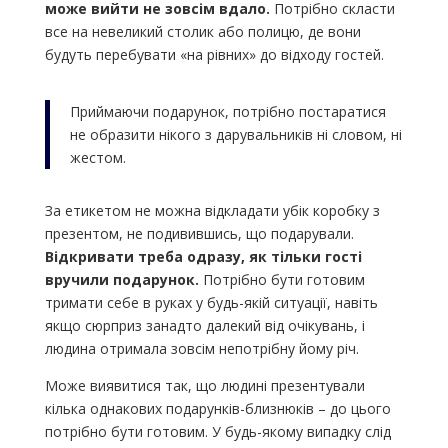
може вийти не зовсім вдало.
Потрібно скласти
все на невеликий столик або полицю, де вони
будуть перебувати «на рівних» до відходу гостей.
Приймаючи подарунок, потрібно постаратися
не образити нікого з дарувальників ні словом, ні
жестом.
За етикетом не можна відкладати убік коробку з
презентом, не подивившись, що подарували.
Відкривати треба одразу, як тільки гості
вручили подарунок.
Потрібно бути готовим
тримати себе в руках у будь-якій ситуації, навіть
якщо сюрприз занадто далекий від очікувань, і
людина отримала зовсім непотрібну йому річ.
Може виявитися так, що людині презентували
кілька однакових подарунків-близнюків – до цього
потрібно бути готовим. У будь-якому випадку слід