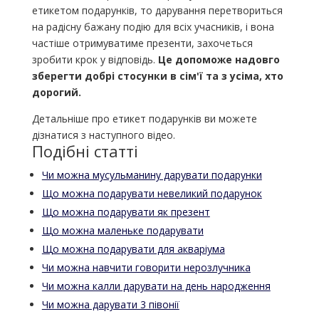
етикетом подарунків, то дарування перетвориться
на радісну бажану подію для всіх учасників, і вона
частіше отримуватиме презенти, захочеться
зробити крок у відповідь.
Це допоможе надовго
зберегти добрі стосунки в сім'ї та з усіма, хто
дорогий.
Детальніше про етикет подарунків ви можете
дізнатися з наступного відео.
Подібні статті
Чи можна мусульманину дарувати подарунки
Що можна подарувати невеликий подарунок
Що можна подарувати як презент
Що можна маленьке подарувати
Що можна подарувати для акваріума
Чи можна навчити говорити нерозлучника
Чи можна калли дарувати на день народження
Чи можна дарувати 3 півонії