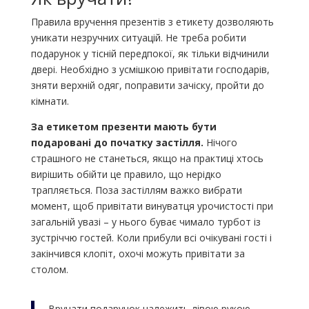
Правила вручення презентів з етикету дозволяють
уникати незручних ситуацій. Не треба робити
подарунок у тісній передпокої, як тільки відчинили
двері. Необхідно з усмішкою привітати господарів,
зняти верхній одяг, поправити зачіску, пройти до
кімнати.
За етикетом презенти мають бути
подаровані до початку застілля.
Нічого
страшного не станеться, якщо на практиці хтось
вирішить обійти це правило, що нерідко
трапляється. Поза застіллям важко вибрати
момент, щоб привітати винуватця урочистості при
загальній увазі – у нього буває чимало турбот із
зустріччю гостей. Коли прибули всі очікувані гості і
закінчився клопіт, охочі можуть привітати за
столом.
Вручати подарунок належить лівою рукою –