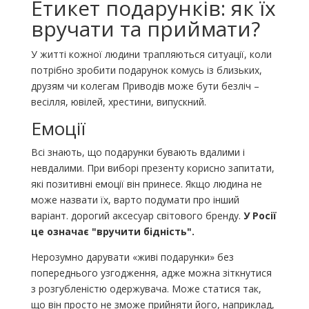
Етикет подарунків: як їх
вручати та приймати?
У житті кожної людини трапляються ситуації, коли
потрібно зробити подарунок комусь із близьких,
друзям чи колегам Приводів може бути безліч –
весілля, ювілей, хрестини, випускний.
Емоції
Всі знають, що подарунки бувають вдалими і
невдалими. При виборі презенту корисно запитати,
які позитивні емоції він принесе. Якщо людина не
може назвати їх, варто подумати про інший
варіант. дорогий аксесуар світового бренду.
У Росії
це означає "вручити бідність".
Нерозумно дарувати «живі подарунки» без
попереднього узгодження, адже можна зіткнутися
з розгубленістю одержувача. Може статися так,
що він просто не зможе прийняти його, наприклад,