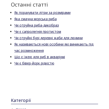
Останні статті
Як порахувати літри за розмірами
Яка смачна морська риба
Чи отруйна риба-дикобраз
Чи є сапролегнія протистом
Чи отруйні бурі деревні жаби для людини
Як називаються нові особини які виникають під
час розмноження
Що є їжею для риб в акваріумі
Чи є бівер-йорк рідкістю
Категорії