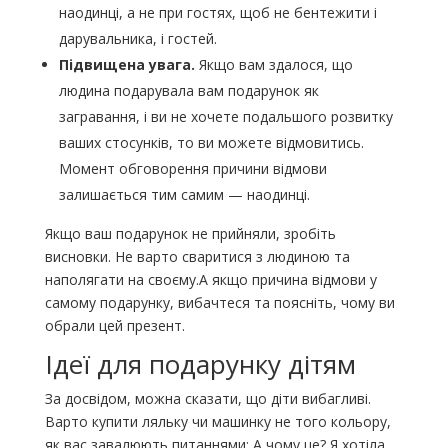
наодинці, а не при гостях, щоб не бентежити і
дарувальника, і гостей.
Підвищена увага.
Якщо вам здалося, що
людина подарувала вам подарунок як
загравання, і ви не хочете подальшого розвитку
ваших стосунків, то ви можете відмовитись.
Момент обговорення причини відмови
залишається тим самим — наодинці.
Якщо ваш подарунок не прийняли, зробіть
висновки. Не варто сваритися з людиною та
наполягати на своєму.А якщо причина відмови у
самому подарунку, вибачтеся та поясніть, чому ви
обрали цей презент.
Ідеї ​​для подарунку дітям
За досвідом, можна сказати, що діти вибагливі.
Варто купити ляльку чи машинку не того кольору,
як вас завалюють питаннями: А чому це? Я хотіла