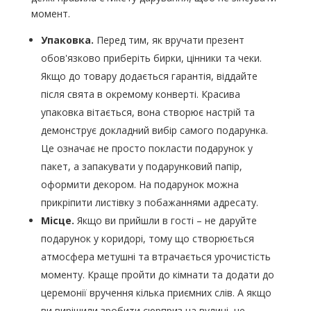
момент.
Упаковка.
Перед тим, як вручати презент
обов'язково приберіть бирки, цінники та чеки.
Якщо до товару додається гарантія, віддайте
після свята в окремому конверті. Красива
упаковка вітається, вона створює настрій та
демонструє докладний вибір самого подарунка.
Це означає не просто покласти подарунок у
пакет, а запакувати у подарунковий папір,
оформити декором. На подарунок можна
прикріпити листівку з побажаннями адресату.
Місце.
Якщо ви прийшли в гості – не даруйте
подарунок у коридорі, тому що створюється
атмосфера метушні та втрачається урочистість
моменту. Краще пройти до кімнати та додати до
церемонії вручення кілька приємних слів. А якщо
ви вирішили зробити сюрприз на вулиці, не