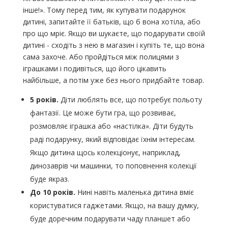
інше!». Тому перед тим, як купувати подарунок
дитині, запитайте її батьків, що б вона хотіла, або
про що мріє. Якщо ви шукаєте, що подарувати своїй
дитині - сходіть з нею в магазин і купіть те, що вона
сама захоче. Або пройдіться між полицями з
іграшками і подивіться, що його цікавить
найбільше, а потім уже без нього придбайте товар.
5 років.
Діти люблять все, що потребує польоту
фантазії. Це може бути гра, що розвиває,
розмовляє іграшка або «настілка». Діти будуть
раді подарунку, який відповідає їхнім інтересам.
Якщо дитина щось колекціонує, наприклад,
динозаврів чи машинки, то поповнення колекції
буде якраз.
До 10 років.
Нині навіть маленька дитина вміє
користуватися гаджетами. Якщо, на вашу думку,
буде доречним подарувати чаду планшет або