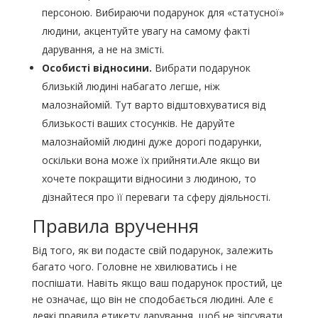
персоною. Вибираючи подарунок для «статусної»
людини, акцентуйте увагу на самому факті
дарування, а не на змісті.
Особисті відносини.
Вибрати подарунок
близькій людині набагато легше, ніж
малознайомій. Тут варто відштовхуватися від
близькості ваших стосунків. Не даруйте
малознайомій людині дуже дорогі подарунки,
оскільки вона може їх прийняти.Але якщо ви
хочете покращити відносини з людиною, то
дізнайтеся про її переваги та сферу діяльності.
Правила вручення
Від того, як ви подасте свій подарунок, залежить
багато чого. Головне не хвилюватись і не
поспішати. Навіть якщо ваш подарунок простий, це
не означає, що він не сподобається людині. Але є
деякі правила етикету дарування, щоб не зіпсувати