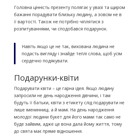
Головна цінність презенту полягає у увазі та щиром
бажанні порадувати близьку людину, а зовсім не в
її вартості. Також не потрібно чіплятися з
розпитуваннями, чи сподобався подарунок.
Навіть якщо це не так, вихована людина не
подасть вигляду і знайде теплі слова, щоб усім
сердечно подякувати.
Подарунки-квіти
Подарувати квіти – це гарна ідея. Якщо людину
запросили не день народження дівчини, і там
будуть її батьки, квіти з етикету слід подарувати не
лише іменинниці, а й мамі. На день народження
молодої людини букет для його мами так само не
буде зайвим, адже це вона дала йому життя, тому
до свята має пряме відношення.