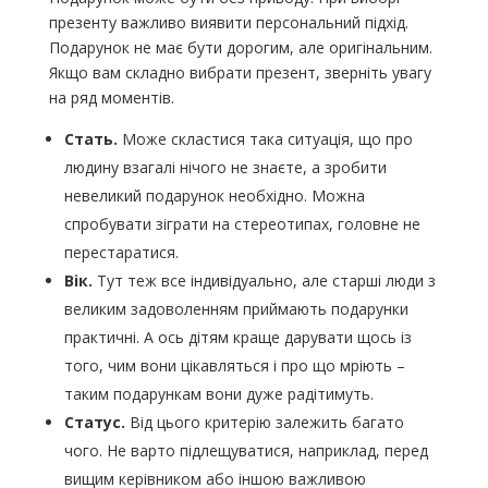
презенту важливо виявити персональний підхід.
Подарунок не має бути дорогим, але оригінальним.
Якщо вам складно вибрати презент, зверніть увагу
на ряд моментів.
Стать.
Може скластися така ситуація, що про
людину взагалі нічого не знаєте, а зробити
невеликий подарунок необхідно. Можна
спробувати зіграти на стереотипах, головне не
перестаратися.
Вік.
Тут теж все індивідуально, але старші люди з
великим задоволенням приймають подарунки
практичні. А ось дітям краще дарувати щось із
того, чим вони цікавляться і про що мріють –
таким подарункам вони дуже радітимуть.
Статус.
Від цього критерію залежить багато
чого. Не варто підлещуватися, наприклад, перед
вищим керівником або іншою важливою