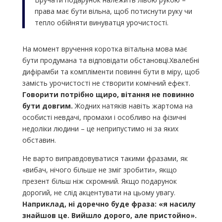
права має бути вільна, щоб потиснути руку чи
тепло обійняти винуватця урочистості.
На момент вручення коротка вітальна мова має
бути продумана та відповідати обстановці.Хвалебні
дифірамби та компліменти повинні бути в міру, щоб
замість урочистості не створити комічний ефект.
Говорити потрібно щиро, вітання не повинно
бути довгим.
Жодних натяків навіть жартома на
особисті невдачі, промахи і особливо на фізичні
недоліки людини – це неприпустимо ні за яких
обставин.
Не варто виправдовуватися такими фразами, як
«вибач, нічого більше не зміг зробити», якщо
презент більш ніж скромний. Якщо подарунок
дорогий, не слід акцентувати на цьому увагу.
Наприклад, ні доречно буде фраза: «я насилу
знайшов це. Вийшло дорого, але пристойно».