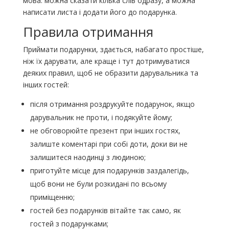
мова: можна сказати кілька слів одразу, а можна
написати листа і додати його до подарунка.
Правила отримання
Приймати подарунки, здається, набагато простіше,
ніж їх дарувати, але краще і тут дотримуватися
деяких правил, щоб не образити дарувальника та
інших гостей:
після отримання роздрукуйте подарунок, якщо
дарувальник не проти, і подякуйте йому;
не обговорюйте презент при інших гостях,
залиште коментарі при собі доти, доки ви не
залишитеся наодинці з людиною;
приготуйте місце для подарунків заздалегідь,
щоб вони не були розкидані по всьому
приміщенню;
гостей без подарунків вітайте так само, як
гостей з подарунками;