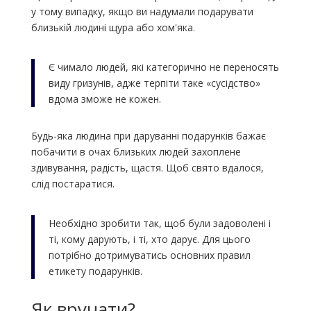
у тому випадку, якщо ви надумали подарувати
близькій людині щура або хом'яка.
Є чимало людей, які категорично не переносять
виду гризунів, адже терпіти таке «сусідство»
вдома зможе не кожен.
Будь-яка людина при даруванні подарунків бажає
побачити в очах близьких людей захоплене
здивування, радість, щастя. Щоб свято вдалося,
слід постаратися.
Необхідно зробити так, щоб були задоволені і
ті, кому дарують, і ті, хто дарує. Для цього
потрібно дотримуватись основних правил
етикету подарунків.
Як вручати?