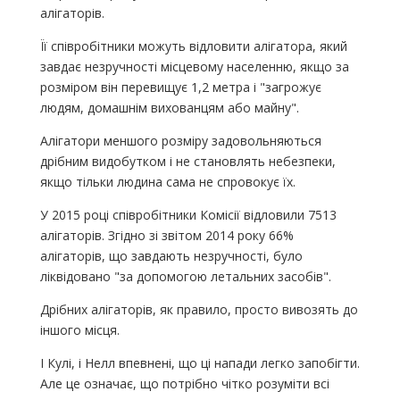
алігаторів.
Її співробітники можуть відловити алігатора, який
завдає незручності місцевому населенню, якщо за
розміром він перевищує 1,2 метра і "загрожує
людям, домашнім вихованцям або майну".
Алігатори меншого розміру задовольняються
дрібним видобутком і не становлять небезпеки,
якщо тільки людина сама не спровокує їх.
У 2015 році співробітники Комісії відловили 7513
алігаторів. Згідно зі звітом 2014 року 66%
алігаторів, що завдають незручності, було
ліквідовано "за допомогою летальних засобів".
Дрібних алігаторів, як правило, просто вивозять до
іншого місця.
І Кулі, і Нелл впевнені, що ці напади легко запобігти.
Але це означає, що потрібно чітко розуміти всі