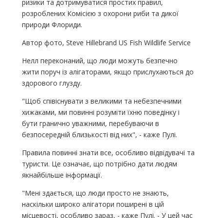
ризики та дотримуватися простих правил,
розроблених Комісією з охорони риби та дикої
природи Флориди.
Автор фото, Steve Hillebrand US Fish Wildlife Service
Нелл переконаний, що люди можуть безпечно
жити поруч із алігаторами, якщо прислухаються до
здорового глузду.
"Щоб співіснувати з великими та небезпечними
хижаками, ми повинні розуміти їхню поведінку і
бути гранично уважними, перебуваючи в
безпосередній близькості від них", - каже Пулі.
Правила повинні знати все, особливо відвідувачі та
туристи. Це означає, що потрібно дати людям
якнайбільше інформації.
"Мені здається, що люди просто не знають,
наскільки широко алігатори поширені в цій
місцевості, особливо зараз, - каже Пулі. - У цей час