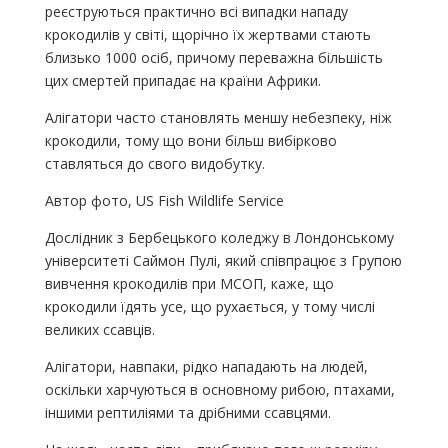
реєструються практично всі випадки нападу
крокодилів у світі, щорічно їх жертвами стають
близько 1000 осіб, причому переважна більшість
цих смертей припадає на країни Африки.
Алігатори часто становлять меншу небезпеку, ніж
крокодили, тому що вони більш вибірково
ставляться до свого видобутку.
Автор фото, US Fish Wildlife Service
Дослідник з Бербецького коледжу в Лондонському
університеті Саймон Пулі, який співпрацює з Групою
вивчення крокодилів при МСОП, каже, що
крокодили їдять усе, що рухається, у тому числі
великих ссавців.
Алігатори, навпаки, рідко нападають на людей,
оскільки харчуються в основному рибою, птахами,
іншими рептиліями та дрібними ссавцями.