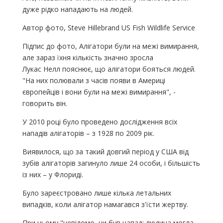
дуже рідко нападають на людей.
Автор фото, Steve Hillebrand US Fish Wildlife Service
Підпис до фото, Алігатори були на межі вимирання,
але зараз їхня кількість значно зросла
Лукас Нелл пояснює, що алігатори бояться людей.
"На них полювали з часів появи в Америці
європейців і вони були на межі вимирання", -
говорить він.
У 2010 році було проведено дослідження всіх
нападів алігаторів – з 1928 по 2009 рік.
Виявилося, що за такий довгий період у США від
зубів алігаторів загинуло лише 24 особи, і більшість
із них – у Флориді.
Було зареєстровано лише кілька летальних
випадків, коли алігатор намагався з'їсти жертву.
При цьому "невідомо, чи був напад: людина могла