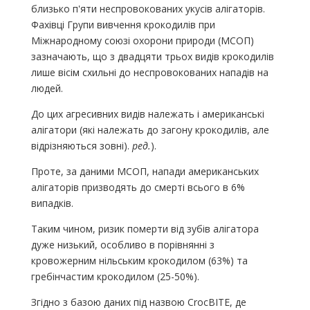
близько п'яти неспровокованих укусів алігаторів.
Фахівці Групи вивчення крокодилів при
Міжнародному союзі охорони природи (МСОП)
зазначають, що з двадцяти трьох видів крокодилів
лише вісім схильні до неспровокованих нападів на
людей.
До цих агресивних видів належать і американські
алігатори (які належать до загону крокодилів, але
відрізняються зовні).
ред.
).
Проте, за даними МСОП, напади американських
алігаторів призводять до смерті всього в 6%
випадків.
Таким чином, ризик померти від зубів алігатора
дуже низький, особливо в порівнянні з
кровожерним нільським крокодилом (63%) та
гребінчастим крокодилом (25-50%).
Згідно з базою даних під назвою CrocBITE, де