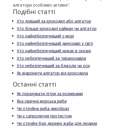
алігатори особливо активні".
Подібні статті
Хто довший за крокодил або алігатор
Хто більше крокодил кайман чи алігатор
Хто найнебезпечніший у морі
Хто найнебезпечніший динозавр у світі
Хто найнебезпечніший хижак в океані
Хто небезпечніший за тиранозавра
Хто небезпечніший за бджоли чи оси
Як відрізнити алігатор від крокодила
Останні статті
Як порахувати літри за розмірами
Яка смачна морська риба
Чи отруйна риба-дикобраз
Чи є сапролегнія протистом
Чи отруйні бурі деревні жаби для людини