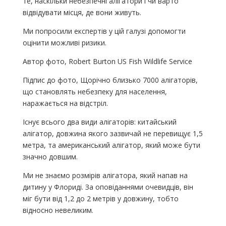
те, наскільки небезпечні алігатори і чи варто
відвідувати місця, де вони живуть.
Ми попросили експертів у цій галузі допомогти
оцінити можливі ризики.
Автор фото, Robert Burton US Fish Wildlife Service
Підпис до фото, Щорічно близько 7000 алігаторів,
що становлять небезпеку для населення,
наражається на відстріл.
Існує всього два види алігаторів: китайський
алігатор, довжина якого зазвичай не перевищує 1,5
метра, та американський алігатор, який може бути
значно довшим.
Ми не знаємо розмірів алігатора, який напав на
дитину у Флориді. За оповіданнями очевидців, він
міг бути від 1,2 до 2 метрів у довжину, тобто
відносно невеликим.