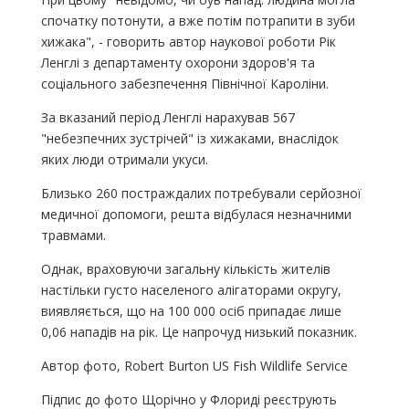
спочатку потонути, а вже потім потрапити в зуби
хижака", - говорить автор наукової роботи Рік
Ленглі з департаменту охорони здоров'я та
соціального забезпечення Північної Кароліни.
За вказаний період Ленглі нарахував 567
"небезпечних зустрічей" із хижаками, внаслідок
яких люди отримали укуси.
Близько 260 постраждалих потребували серйозної
медичної допомоги, решта відбулася незначними
травмами.
Однак, враховуючи загальну кількість жителів
настільки густо населеного алігаторами округу,
виявляється, що на 100 000 осіб припадає лише
0,06 нападів на рік. Це напрочуд низький показник.
Автор фото, Robert Burton US Fish Wildlife Service
Підпис до фото Щорічно у Флориді реєструють