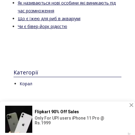
Як називаються нові особини які виникають під
час розмноження
Що є їжею для риб в акваріумі
Чи є бівер-йорк рідкістю
Категорії
Корал
© 2024-2025 Аква світ