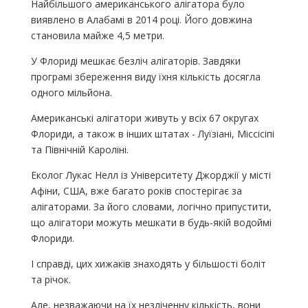
Найбільшого американського алігатора було
виявлено в Алабамі в 2014 році. Його довжина
становила майже 4,5 метри.
У Флориді мешкає безліч алігаторів. Завдяки
програмі збереження виду їхня кількість досягла
одного мільйона.
Американські алігатори живуть у всіх 67 округах
Флориди, а також в інших штатах - Луїзіані, Міссісіпі
та Північній Кароліні.
Еколог Лукас Нелл із Університету Джорджії у місті
Афіни, США, вже багато років спостерігає за
алігаторами. За його словами, логічно припустити,
що алігатори можуть мешкати в будь-якій водоймі
Флориди.
І справді, цих хижаків знаходять у більшості боліт
та річок.
Але, незважаючи на їх незліченну кількість, вони