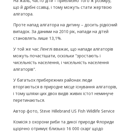
На жаль, часто діти – приблизно того ж розміру,
що й дрібні ссавці, і тому можуть стати жертвою
алігатора.
Проте напад алігатора на дитину – досить рідкісний
випадок. За даними на 2010 рік, напади на дітей
становлять лише 13,1%.
У той же час Ленглі вважає, що напади алігаторів
можуть почастішати, оскільки "зростають і
чисельність населення, і чисельність населення
алігаторів".
У багатьох прибережних районах люди
вторгаються в природне місце існування алігаторів,
і тому шляхи цих двох видів живих істот неминуче
перетинаються.
Автор фото, Steve Hillebrand US Fish Wildlife Service
Комісія з охорони риби та дикої природи Флориди
щорічно отримує близько 16 000 скарг щодо