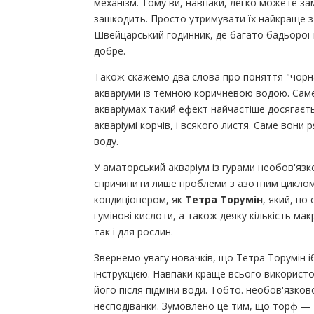
механізм. Тому ви, навпаки, легко можете зам
зашкодить. Просто утримувати їх найкраще з 
Швейцарський годинник, де багато бадьорої і 
добре.
Також скажемо два слова про поняття "чорна 
акваріуми із темною коричневою водою. Саме 
акваріумах такий ефект найчастіше досягаєт
акваріумі корчів, і всякого листя. Саме вони 
воду.
У аматорський акваріум із гурами необов'язк
спричинити лише проблеми з азотним циклом
кондиціонером, як
Тетра Торумін
, який, по
гумінові кислоти, а також деяку кількість макр
так і для рослин.
Звернемо увагу новачків, що Тетра Торумін 
інструкцією. Навпаки краще всього використ
його після підміни води. Тобто. необов'язков
несподіванки. Зумовлено це тим, що торф — р