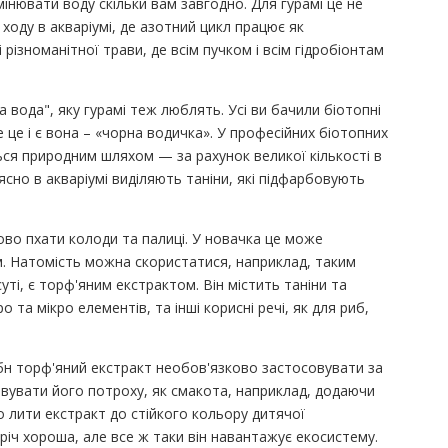
інювати воду скільки вам завгодно. Для гурамі це не
ходу в акваріумі, де азотний цикл працює як
різноманітної трави, де всім пучком і всім гідробіонтам
вода", яку гурамі теж люблять. Усі ви бачили біотопні
це і є вона – «чорна водичка». У професійних біотопних
ься природним шляхом — за рахунок великої кількості в
рясно в акваріумі виділяють таніни, які підфарбовують
ово пхати колоди та палиці. У новачка це може
. Натомість можна скористатися, наприклад, таким
 суті, є торф'яним екстрактом. Він містить таніни та
о та мікро елементів, та інші корисні речі, як для риб,
ібн торф'яний екстракт необов'язково застосовувати за
овувати його потроху, як смакота, наприклад, додаючи
о лити екстракт до стійкого кольору дитячої
іч хороша, але все ж таки він навантажує екосистему.