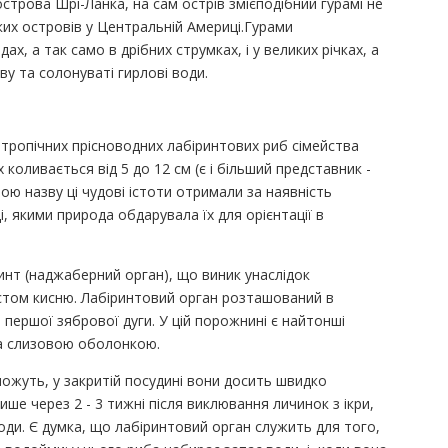
строва Шрі-Ланка, на сам острів змієподібний гурамі не
их островів у Центральній Америці.Гурами
дах, а так само в дрібних струмках, і у великих річках, а
ву та солонуваті гирлові води.
у тропічних прісноводних лабіринтових риб сімейства
коливається від 5 до 12 см (є і більший представник -
вою назву ці чудові істоти отримали за наявність
, якими природа обдарувала їх для орієнтації в
іринт (наджаберний орган), що виник унаслідок
істом кисню. Лабіринтовий орган розташований в
 першої зябрової дуги. У цій порожнині є найтонші
та слизовою оболонкою.
ожуть, у закритій посудині вони досить швидко
ше через 2 - 3 тижні після виклювання личинок з ікри,
ди. Є думка, що лабіринтовий орган служить для того,