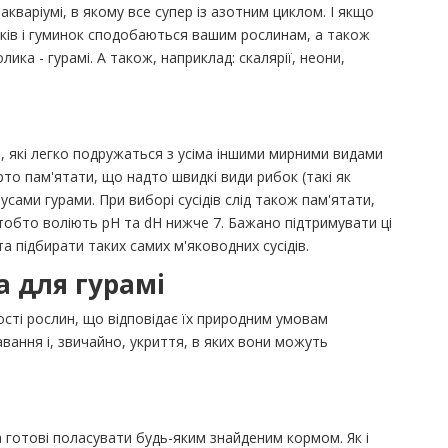
кваріумі, в якому все супер із азотним циклом. І якщо
иків і гуминок сподобаються вашим рослинам, а також
ика - гурамі. А також, наприклад: скалярії, неони,
и, які легко подружаться з усіма іншими мирними видами
варто пам'ятати, що надто швидкі види рибок (такі як
сами гурами. При виборі сусідів слід також пам'ятати,
, тобто воліють pH та dH нижче 7. Бажано підтримувати ці
а підбирати таких самих м'яководних сусідів.
 для гурамі
ості рослин, що відповідає їх природним умовам
авання і, звичайно, укриття, в яких вони можуть
 готові поласувати будь-яким знайденим кормом. Як і