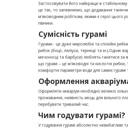
Застосовувати його найкраще в стабільному а
це так, то запевняємо, що додавання танінч
м'яководним робіткам, якими є герої цього рол
півники.
Сумісність гурамі
Гурами - це дуже миролюбні та спокійні рибк
рибок (боції, ляліуси, тернеції та ін.).Однак 
мечоносці та барбуси) люблять ганятися за ву
що гурамі – це м'яководні та кислотні рибки
комфортні параметри води для самих гурамі т
Оформлення акваріума
Оформляти акваріум необхідно великої кільк
проживання, наявність місць для вільного пл
перебувати тривалий час.
Чим годувати гурамі?
У годування гурамі абсолютно невибагливі та