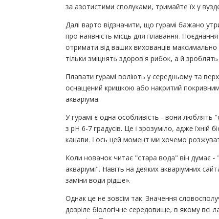
за азотистими сполуками, тримайте їх у вуздеч
Далі варто відзначити, що гурамі бажано утр
про наявність місць для плавання. Поєднанн
отримати від ваших вихованців максимально 
тільки зміцнять здоров'я рибок, а й зроблят
Плавати гурамі воліють у середньому та верх
оснащений кришкою або накритий покривним 
акваріума.
У гурамі є одна особливість - вони люблять 
з pH 6-7 градусів. Це і зрозуміло, адже їхній 
канави. І ось цей момент ми хочемо розжуват
Коли новачок читає "стара вода" він думає - 
акваріумі". Навіть на деяких акваріумних сай
заміни води рідше».
Однак це не зовсім так. Значення словосполу
дозріле біологічне середовище, в якому всі 