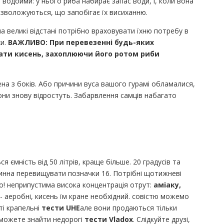
водойми: у нього риба набирає запас води, і, коли вона
зволожуються, що запобігає їх висиханню.
а великі відстані потрібно враховувати їхню потребу в
хи.
ВАЖЛИВО: При перевезенні будь-яких
вати кисень, захоплюючи його ротом риби
на з боків. Або причини вуса вашого гурамі обламалися,
они знову відростуть. Забарвлення самців набагато
ємність від 50 літрів, краще більше. 20 градусів та
винна перевищувати позначки 16. Потрібні щотижневі
во! неприпустима висока концентрація отрут:
аміаку,
 - аеробні, кисень їм кране необхідний. совістю можемо
ті крапельні
тести UHE
але вони продаються тільки
и можете знайти недорогі
тести Vladox
. Слідкуйте друзі,