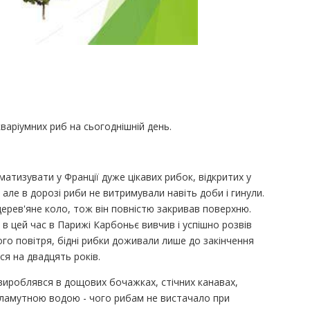
варіумних риб на сьогоднішній день.
атизувати у Франції дуже цікавих рибок, відкритих у
ії, але в дорозі риби не витримували навіть доби і гинули.
дерев'яне коло, тож він повністю закривав поверхню.
 в цей час в Парижі Карбоньє вивчив і успішно розвів
о повітря, бідні рибки доживали лише до закінчення
я на двадцять років.
 вироблявся в дощових бочажках, стічних канавах,
каламутною водою - чого рибам не вистачало при