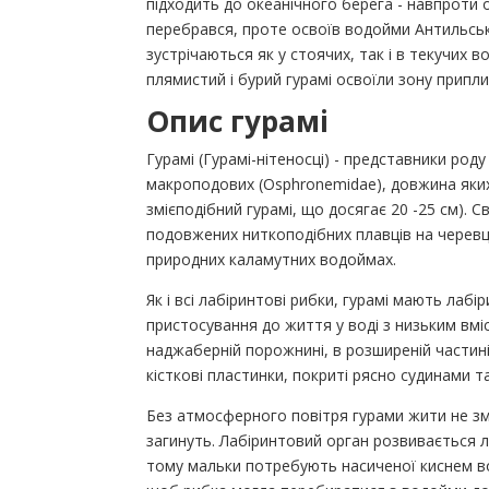
підходить до океанічного берега - навпроти о
перебрався, проте освоїв водойми Антильськ
зустрічаються як у стоячих, так і в текучих во
плямистий і бурий гурамі освоїли зону припли
Опис гурамі
Гурамі (Гурамі-нітеносці) - представники род
макроподових (Osphronemidae), довжина яких 
змієподібний гурамі, що досягає 20 -25 см). С
подовжених ниткоподібних плавців на черевці
природних каламутних водоймах.
Як і всі лабіринтові рибки, гурамі мають лаб
пристосування до життя у воді з низьким вм
наджаберній порожнині, в розширеній частині
кісткові пластинки, покриті рясно судинами 
Без атмосферного повітря гурами жити не зм
загинуть. Лабіринтовий орган розвивається ли
тому мальки потребують насиченої киснем во