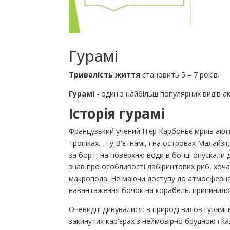
Гурамі
Тривалість життя
становить 5 – 7 років.
Гурамі
- один з найбільш популярних видів ак
Історія гурамі
Французький учений П'єр Карбоньє мріяв аклім
тропіках. , і у В'єтнамі, і на островах Малайз
за борт, на поверхню води в бочці опускали 
знав про особливості лабіринтових риб, хоча
макропода. Не маючи доступу до атмосферног
навантаження бочок на корабель. припинилос
Очевидці дивувалися: в природі вилов гурамі
закинутих кар'єрах з неймовірно брудною і 