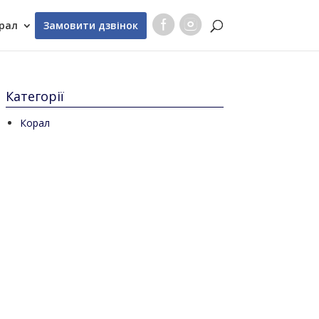
рал
Замовити дзвінок
Категорії
Корал