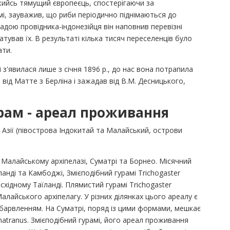
 якийсь тямущий європеєць, спостерігаючи за
і, зауважив, що риби періодично піднімаються до
адою провідника-індонезійця він наповнив перевізні
атував їх. В результаті кілька тисяч переселенців було
ати.
з'явилася лише з січня 1896 р., до нас вона потрапила
: від Матте з Берліна і зажадав від В.М. Десницького,
рам - ареал проживання
 Азії (півострова Індокитай та Малайський, острови
а Малайському архіпелазі, Суматрі та Борнео. Місячний
їланді та Камбоджі, Змієподібний гурамі Trichogaster
 східному Таїланді. Плямистий гурамі Trichogaster
 Малайського архіпелагу. У різних ділянках цього ареалу є
барвленням. На Суматрі, поряд із цими формами, мешкає
umatranus. Змієподібний гурамі, його ареал проживання