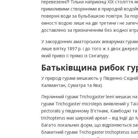
перевезенні?! Тільки наприкінці XIX століття
примхливими створіннями в природній водойм
поверхні води за бульбашкою повітря. За пор
ємності водою лише на дві третини і не запеч
доставлено за призначенням без жодної втр
У закордонних аматорських акваріумах гурамі 
лише влітку 1897 р. і до того ж з двох джерел
який привіз її прямо із Сінгапуру.
Батьківщина рибок гу
У природі гурамі мешкають у Південно-Східній
Калімантан, Суматра та Ява).
Перлинний гурамі Trichogaster leeri мешкає н
гурамі Trichogaster microlepis виявлений у Та
pectoralis у південному В'єтнамі, Камбоджі та
trichopterus має широкий ареал – від Індії до
багато локальних форм, що відрізняються за
блакитний гурамі Trichogaster trichopterus s