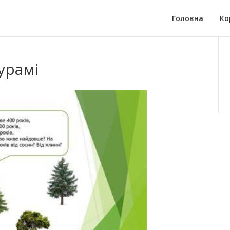
Головна
Ко
урамі