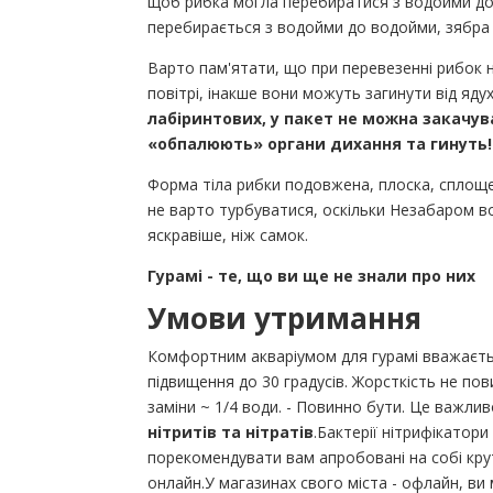
щоб рибка могла перебиратися з водойми до 
перебирається з водойми до водойми, зябра 
Варто пам'ятати, що при перевезенні рибок н
повітрі, інакше вони можуть загинути від яду
лабіринтових, у пакет не можна закачу
«обпалюють» органи дихання та гинуть!
Форма тіла рибки подовжена, плоска, сплоще
не варто турбуватися, оскільки Незабаром в
яскравіше, ніж самок.
Гурамі - те, що ви ще не знали про них
Умови утримання
Комфортним акваріумом для гурамі вважається 
підвищення до 30 градусів. Жорсткість не по
заміни ~ 1/4 води. - Повинно бути. Це важли
нітритів та нітратів
.Бактерії нітрифікатори
порекомендувати вам апробовані на собі кру
онлайн.У магазинах свого міста - офлайн, в