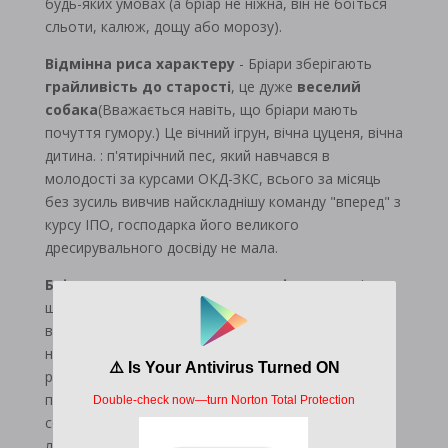
будь-яких умовах (а бріар не ніжна, він не боїться
сльоти, калюж, дощу або морозу).
Відмінна риса характеру
- Бріари зберігають
грайливість до старості
, це дуже
веселий
собака
(Вважається навіть, що бріари мають
почуття гумору.) Це вічний ігрун, вічна цуценя, вічна
дитина. : п'ятирічний пес, який навчався в
молодості за курсами ОКД-ЗКС, всього за місяць
без зусиль вивчив найскладнішу команду "вперед" з
курсу ІПО, господарка його великого
дресирувального досвіду не мала.
Бріари не виносять диванного існування
і
швидко втрачають інтерес до життя при
відсутності регулярних емоційних і фізичних
навантажень, незважаючи на їхню декоративність.
роботи для голови і м'язів собака може
перетворитися на нещасне озлоблене тварина.Це
собака-компаньйон, і вона не може існувати без
людини, без уваги з її боку і без спілкування з ним,