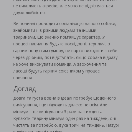
не виявляють агресію, але явно не відрізняються
дружелюбністю.
Ви повинні проводити соціалізацію вашого собаки,
знайомити її з різними людьми та іншими
тваринами, що значно пом'якшує характер. У
процесі навчання будьте послідовні, терплячі, з
гарним почуттям гумору, не варто виходити з себе
через дрібниці, як і відступати, якщо собака відразу
не хоче виконувати команди. А заохочення та
ласощі будуть гарним союзником у процесі
навчання.
Догляд
Довга та густа вовна в ідеалі потребує щоденного
вичісування, і це підходить далеко не всім. Але
мінімум – це вичісування 3 рази на тиждень.
Купають тварину мінімум один раз на тиждень, очі
чистять за потребою, вуха тричі на тиждень. Пазурі
підрізають тричі на місяць.