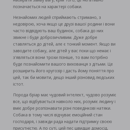
позначається на характері собаки.
Незнайомих людей сприймають стримано, з
недовірою, хоча якщо це друзі вашої родини і вони
часто відвідують ваш будинок, собака до них
звикне і буде доброзичливим. Дуже добре
ставляться до дітей, але є тонкий момент. Якщо ви
заводите собаку, але дітей у вас поки що немає і
з'являться вони трохи пізніше, то вам потрібно
буде познайомити вашого вихованця з дітьми. Це
розширить його кругозір і дасть йому поняття про
цей, так би мовити, дещо інший різновид людських
істот.
Порода бріар має чудовий інтелект, чудово розуміє
все, що відбувається навколо них, розуміє людину і
вміє добре розпізнавати різні поведінкові натяки.
Собака в тому числі відчуває емоційний стан
господаря, і завжди рада надати підтримку своєю
присутністю. А по суті, цей пес швидше домосід,