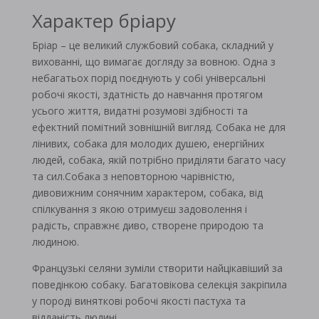
Характер бріару
Бріар – це великий службовий собака, складний у
вихованні, що вимагає догляду за вовною. Одна з
небагатьох порід поєднують у собі універсальні
робочі якості, здатність до навчання протягом
усього життя, видатні розумові здібності та
ефектний помітний зовнішній вигляд. Собака не для
лінивих, собака для молодих душею, енергійних
людей, собака, якій потрібно приділяти багато часу
та сил.Собака з неповторною чарівністю,
дивовижним сонячним характером, собака, від
спілкування з якою отримуєш задоволення і
радість, справжнє диво, створене природою та
людиною.
Французькі селяни зуміли створити найцікавіший за
поведінкою собаку. Багатовікова селекція закріпила
у породі виняткові робочі якості пастуха та
відданість людині.