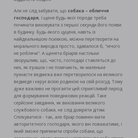
Але не слід забувати, що
собака – обличчя
господаря
, І щеня будь-якої породи треба
починати виховувати з першої секунди його появи
в будинку. Будь-якого цуценя, навіть із
найідеальнішою психікою, можна перетворити на
морального виродка просто, здавалося б, "нічого
не роблячи". А щенята бріарів настільки
зворушливі, що, часто, господарі ставляться до
них, як іграшок і не помічають, як маленьке
пухнасте ведмежа вже перетворилося на великого
ведмедя і керує всією родиною на свій розсуд. Тому
дуже важливо не прогаяти цей сприятливий період
для формування поведінкових реакцій. Таке
серйозне завдання, як виховання великого
службового собаки, не слід довіряти дітям.
Спілкуватися - так, але бріар повинен мати
авторитетного господаря, якого він поважатиме, і
який зможе припинити спроби собаки, що