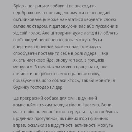
Бріар - це грицики собаки, і це знаходить
відображення в повсякденному житті всередині
сім'ї.Вихованець може намагатися керувати своєю
сім'єю як стадом, підштовхуючи вас або пускаючи в
хід свій голос. Але ці тварини дуже лагідні і люблять
своїх людей нескінченно, хоча можуть бути
впертими і в певний момент навіть можуть
спробувати поставити себе в ролі лідера. Така
якість частково йде, знову ж таки, з грициків
минулого. З цим цілком можна працювати, але
починати потрібно з самого раннього віку,
показуючи вашого собаки хтось, так би мовити, в
будинку господар і лідер.
Це прекрасний собака для сім'ї, відмінний
компаньйон з яким завжди цікаво і весело. Вони
мають рівень енергії вище середнього, потребують
щоденних прогулянок, активних ігор і фізичних
вправ, оскільки за відсутності активності можуть
набирати зайву вагу, крім того, це негативно