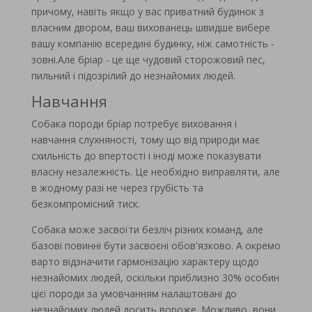
причому, навіть якщо у вас приватний будинок з
власним двором, ваш вихованець швидше вибере
вашу компанію всередині будинку, ніж самотність -
зовні.Але бріар - це ще чудовий сторожовий пес,
пильний і підозрілий до незнайомих людей.
Навчання
Собака породи бріар потребує виховання і
навчання слухняності, тому що від природи має
схильність до впертості і іноді може показувати
власну незалежність. Це необхідно виправляти, але
в жодному разі не через грубість та
безкомпромісний тиск.
Собака може засвоїти безліч різних команд, але
базові повинні бути засвоєні обов'язково. А окремо
варто відзначити гармонізацію характеру щодо
незнайомих людей, оскільки приблизно 30% особин
цієї породи за умовчанням налаштовані до
незнайомих людей досить вороже. Можливо, вони