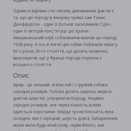
Одним із відомих і по-своєму дивовижних фактів є
те, що цю породу в Америку привіз сам Томас
Джефферсон - один із батьків засновників США і
один із авторів конституції цієї країни.
Американський клуб собаківників визнав цю породу
1928 року. А ось в Англії цих собак побачили лише у
60-х роках 20-го століття, що досить незвично,
враховуючи, що у Франції порода існувала з
восьмого століття.
Опис
Бріар - це сильний, м'язистий і стрункий собака
середніх розмірів. Голова досить широка, вкрита
довгою шерстю, утворюючи бороду. Кінцівки
середніх розмірів, але через кількість вовни
здаються короткими. Морда трохи плеската, вуха
складені. Хвіст середній, шерсть довга. Забарвлення
може мати будь-який колір, окрім білого, але