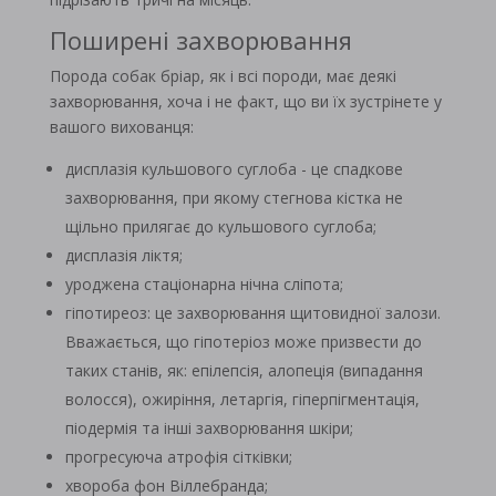
Поширені захворювання
Порода собак бріар, як і всі породи, має деякі
захворювання, хоча і не факт, що ви їх зустрінете у
вашого вихованця:
дисплазія кульшового суглоба - це спадкове
захворювання, при якому стегнова кістка не
щільно прилягає до кульшового суглоба;
дисплазія ліктя;
уроджена стаціонарна нічна сліпота;
гіпотиреоз: це захворювання щитовидної залози.
Вважається, що гіпотеріоз може призвести до
таких станів, як: епілепсія, алопеція (випадання
волосся), ожиріння, летаргія, гіперпігментація,
піодермія та інші захворювання шкіри;
прогресуюча атрофія сітківки;
хвороба фон Віллебранда;