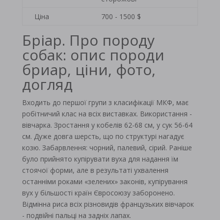
Ціна
700 - 1500 $
Бріар. Про породу
собак: опис породи
бриар, ціни, фото,
догляд
Входить до першої групи з класифікації МКФ, має
робітничий клас на всіх виставках. Використання -
вівчарка. Зростання у кобелів 62-68 см, у сук 56-64
см. Дуже довга шерсть, що по структурі нагадує
козю. Забарвлення: чорний, палевий, сірий. Раніше
було прийнято купірувати вуха для надання їм
стоячої форми, але в результаті ухвалення
останніми роками «зелених» законів, купірування
вух у більшості країн Євросоюзу заборонено.
Відмінна риса всіх різновидів французьких вівчарок
- подвійні пальці на задніх лапах.