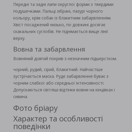
Передні та задні лапи округлої форми з твердими
подушечками. Пальці зібрані, пазурі чорного
кольору, крім собак із блакитним забарвленням.
Хвіст посаджений низько, по довжині досягає
скакальних суглобів. Не піднімається вище лінії
верху.
Вовна та забарвлення
Вовняний довгий покрив з незначним підшерстком.
чорний, рудий, сірий, блакитний. Найчастіше
зустрічається маска. Руде забарвлення буває з
чорним слабкої або середньої інтенсивності.
Допускаються світліші відтінки вовни на кінцівках і
сивина.
Фото бріару
Характер та особливості
поведінки