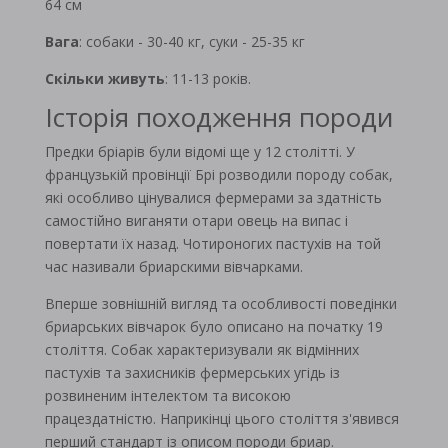
64 см
Вага
: собаки - 30-40 кг, суки - 25-35 кг
Скільки живуть
: 11-13 років.
Історія походження породи
Предки бріарів були відомі ще у 12 столітті. У
французькій провінції Брі розводили породу собак,
які особливо цінувалися фермерами за здатність
самостійно виганяти отари овець на випас і
повертати їх назад. Чотироногих пастухів на той
час називали бриарскими вівчарками.
Вперше зовнішній вигляд та особливості поведінки
бриарських вівчарок було описано на початку 19
століття. Собак характеризували як відмінних
пастухів та захисників фермерських угідь із
розвиненим інтелектом та високою
працездатністю. Наприкінці цього століття з'явився
перший стандарт із описом породи бриар.