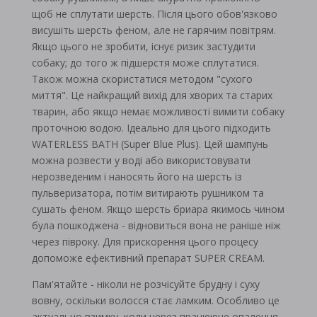
щоб не сплутати шерсть. Після цього обов'язково
висушіть шерсть феном, але не гарячим повітрям.
Якщо цього не зробити, існує ризик застудити
собаку; до того ж підшерстя може сплутатися.
Також можна скористатися методом "сухого
миття". Це найкращий вихід для хворих та старих
тварин, або якщо немає можливості вимити собаку
проточною водою. Ідеально для цього підходить
WATERLESS BATH (Super Blue Plus). Цей шампунь
можна розвести у воді або використовувати
нерозведеним і наносять його на шерсть із
пульверизатора, потім витирають рушником та
сушать феном. Якщо шерсть бриара якимось чином
була пошкоджена - відновиться вона не раніше ніж
через півроку. Для прискорення цього процесу
допоможе ефективний препарат SUPER CREAM.
Пам'ятайте - ніколи не розчісуйте брудну і суху
вовну, оскільки волосся стає ламким. Особливо це
актуально взимку, коли через працююче опалення