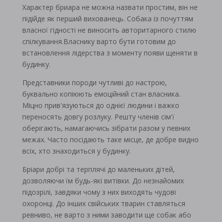
Характер бриара не можна назвати простим, він не
підійде як перший вихованець. Собака із почуттям
власної гідності не виносить авторитарного стилю
спілкування.Власнику варто бути готовим до
встановлення лідерства з моменту появи щеняти в
будинку.
Представники породи чутливі до настрою,
буквально копіюють емоційний стан власника.
Міцно прив'язуються до однієї людини і важко
переносять довгу розлуку. Решту членів сім'ї
оберігають, намагаючись зібрати разом у певних
межах. Часто посідають таке місце, де добре видно
всіх, хто знаходиться у будинку.
Бріари добрі та терплячі до маленьких дітей,
дозволяючи їм будь-які витівки. До незнайомих
підозрілі, завдяки чому з них виходять чудові
охоронці. До інших свійських тварин ставляться
ревниво, не варто з ними заводити ще собак або