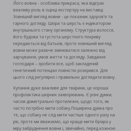
Його вовна - особлива прикраса, яка відіграє
важливу роль в оцінці екстер'єру на виставці.
Зовнішній вигляд вовни - це показник здоров'я та
гарного догляду. Шкіра та шерсть є індикатором
внутрішнього стану організму. Структура волосся,
його будова та густота шерстного покриву
передаються від батьків, проте зовнішній вигляд
вовни може разюче змінюватися залежно від
харчування, умов життя та догляду. Завдання
господаря – зробити все, щоб закладений
генетичний потенціал повністю розкрився. Для
цього слід регулярно і правильно доглядати вовну.
Купання дуже важливе для тварини, це хороша
профілактика шкірних захворювань. Є різні думки,
часом діаметрально протилежні, щодо того, як
часто потрібно мити собаку.Поширена думка про
те, що собаку не слід мити частіше одного разу на
рік, проте ми вважаємо, що краще мити бріара у
міру забруднення вовни і, звичайно, перед кожною