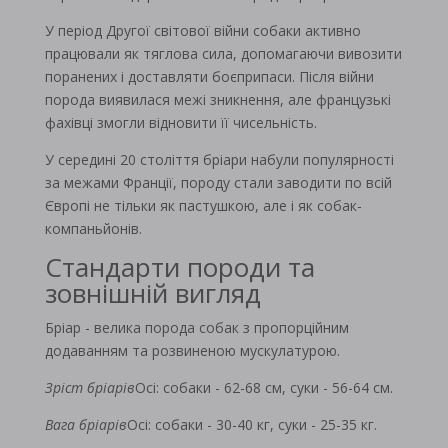
У період Другої світової війни собаки активно
працювали як тяглова сила, допомагаючи вивозити
поранених і доставляти боєприпаси. Після війни
порода виявилася межі зникнення, але французькі
фахівці змогли відновити її чисельність.
У середині 20 століття бріари набули популярності
за межами Франції, породу стали заводити по всій
Європі не тільки як пастушкою, але і як собак-
компаньйонів.
Стандарти породи та
зовнішній вигляд
Бріар - велика порода собак з пропорційним
додаванням та розвиненою мускулатурою.
Зріст бріарів
Осі: собаки - 62-68 см, суки - 56-64 см.
Вага бріарів
Осі: собаки - 30-40 кг, суки - 25-35 кг.