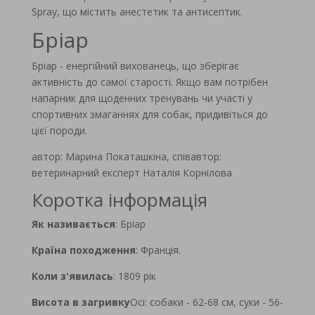
Spray, що містить анестетик та антисептик.
Бріар
Бріар - енергійний вихованець, що зберігає
активність до самої старості. Якщо вам потрібен
напарник для щоденних тренувань чи участі у
спортивних змаганнях для собак, придивіться до
цієї породи.
автор: Марина Покаташкіна, співавтор:
ветеринарний експерт Наталія Корнілова
Коротка інформація
Як називається
: Бріар
Країна походження
: Франція.
Коли з'явилась
: 1809 рік
Висота в загривку
Осі: собаки - 62-68 см, суки - 56-