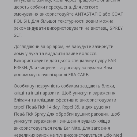
шерсть собаки пересушена. Для легкого
змочування використовуйте ANTASTATIC або COAT
POLISH. Для більшої текстурності вовни можна
рекомендувати використовувати на виставці SPREY
SET.
Доглядаючи за бріаром, не забудьте зазирнути
йому у вуха та видалити зайве волосся.
Використовуйте для цього спеціальну пудру EAR
FRESH. Для чищення та догляду за вухами Вам
допоможуть вушні краплі ERA CARE.
Особливу незручність собакам завдають блохи,
кліщі та інші паразити. Щоб уникнути зараження
бліхами та кліщами ефективно використовувати
спреї Flea&Tick 14 day, Repel 35, а для цуценят
Flea&Tick Spray.Для обробки вушних раковин, щоб
уникнути зараження і знищення вушних кліщів
використовується гель Ear Mite. Для загоєння
невеликих ранок на тілі використовується Lido Med