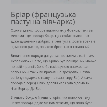
Бріар (французька
пастуша вівчарка)
Одна з давніх і добре відомих як у Франції, так і за її
межами - це порода бріар. Цих собак знають як
дуже душевних і добрих, а їхня густа, довга вовна є
відмінною рисою, за якою бріар так впізнаваний.
Виникнення породи датується восьмим століттям.
Незважаючи на те, що бриар був поширений майже
по всій Франції, його батьківщиною вважається
регіон Брі (і так – ви правильно зрозуміли, назва
регіону недарма співзвучна назві сиру Брі). А сама
порода в середні віки довгий час була відома як
Чієн Бергер Де Брі.
З іншого боку, є й інша історія, яка пояснює таку
назву породи (адже ми пам'ятаємо, що вона була