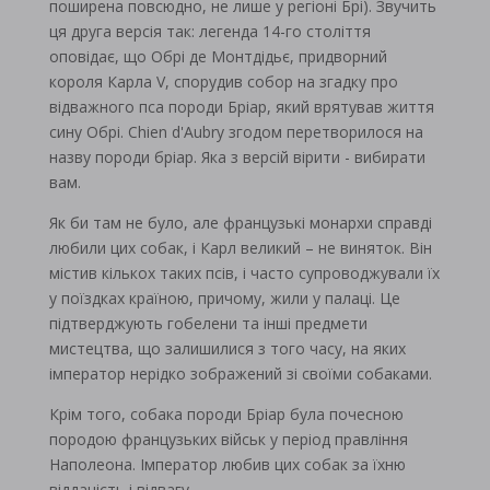
поширена повсюдно, не лише у регіоні Брі). Звучить
ця друга версія так: легенда 14-го століття
оповідає, що Обрі де Монтдідьє, придворний
короля Карла V, спорудив собор на згадку про
відважного пса породи Бріар, який врятував життя
сину Обрі. Chien d'Aubry згодом перетворилося на
назву породи бріар. Яка з версій вірити - вибирати
вам.
Як би там не було, але французькі монархи справді
любили цих собак, і Карл великий – не виняток. Він
містив кількох таких псів, і часто супроводжували їх
у поїздках країною, причому, жили у палаці. Це
підтверджують гобелени та інші предмети
мистецтва, що залишилися з того часу, на яких
імператор нерідко зображений зі своїми собаками.
Крім того, собака породи Бріар була почесною
породою французьких військ у період правління
Наполеона. Імператор любив цих собак за їхню
відданість і відвагу.