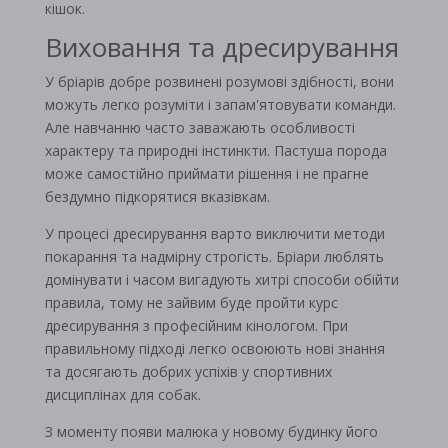
кішок.
Виховання та дресирування
У бріарів добре розвинені розумові здібності, вони
можуть легко розуміти і запам'ятовувати команди.
Але навчанню часто заважають особливості
характеру та природні інстинкти. Пастуша порода
може самостійно приймати рішення і не прагне
бездумно підкорятися вказівкам.
У процесі дресирування варто виключити методи
покарання та надмірну строгість. Бріари люблять
домінувати і часом вигадують хитрі способи обійти
правила, тому не зайвим буде пройти курс
дресирування з професійним кінологом. При
правильному підході легко освоюють нові знання
та досягають добрих успіхів у спортивних
дисциплінах для собак.
З моменту появи малюка у новому будинку його