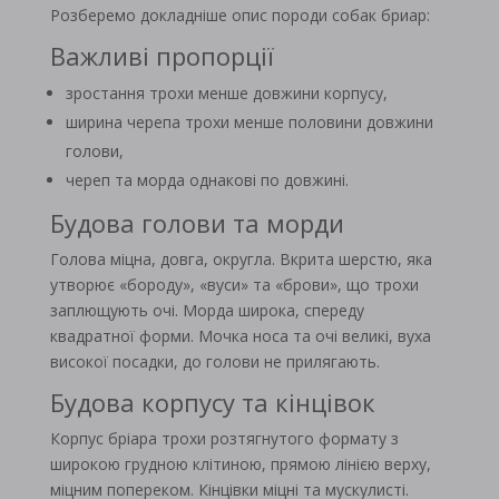
Розберемо докладніше опис породи собак бриар:
Важливі пропорції
зростання трохи менше довжини корпусу,
ширина черепа трохи менше половини довжини
голови,
череп та морда однакові по довжині.
Будова голови та морди
Голова міцна, довга, округла. Вкрита шерстю, яка
утворює «бороду», «вуси» та «брови», що трохи
заплющують очі. Морда широка, спереду
квадратної форми. Мочка носа та очі великі, вуха
високої посадки, до голови не прилягають.
Будова корпусу та кінцівок
Корпус бріара трохи розтягнутого формату з
широкою грудною клітиною, прямою лінією верху,
міцним попереком. Кінцівки міцні та мускулисті.