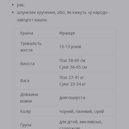
рак;
шлункове кручення, або, як кажуть «у народі» -
заворот кишок.
Країна
Франція
Тривалість
10-13 років
життя
Пси: 58-69 см
Висота
Суки: 56-65 см
Пси: 27-41 кг
Вага
Суки: 23-34 кг
Довжина
довгошерста
вовни
Колір
чорний, палевий, сірий
для дітей, мисливські,
Група
сторожові