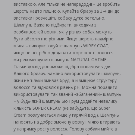
виставкою. Але тільки не напередодні – це зробить
шерсть надто пишною. Купайте бріару за 3-4 дні до
виставки і розчешіть собаку дуже ретельно.
Шампунь бажано підбирати, виходячи з
особливостей вовни, які у різних собак можуть
бути абсолютно різними. Якщо шерсть надмірно
м'яка – використовуйте шампунь WIREY COAT,
якщо не потрібно додавати жорсткості волосся –
ми рекомендуємо шампунь NATURAL OATMEL.
Тільки досвід допоможе підібрати шампунь для
Вашого бриару. Бажано використовувати шампунь,
який не тільки змиває бруд, а й зміцнює структуру
волосся та відновлює рівень рН. Можна порадити
використовувати так званий «збагачений» шампунь
– у будь-який шампунь Біо Грум додайте невелику
кількість SUPER CREAM (не забудьте, що Super
Cream розлучається лише у гарячій воді). Шампунь
наносять на добре змочену вовну і м'яко втирають
у напрямку росту волосся. Голову собаки мийте в