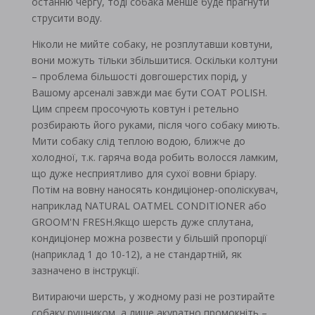
останню чергу, тоді собака менше буде прагнути
струсити воду.
Ніколи не мийте собаку, не розплутавши ковтуни,
вони можуть тільки збільшитися. Оскільки колтуни
– проблема більшості довгошерстих порід, у
Вашому арсеналі завжди має бути COAT POLISH.
Цим спреєм просочують ковтун і ретельно
розбирають його руками, після чого собаку миють.
Мити собаку слід теплою водою, ближче до
холодної, т.к. гаряча вода робить волосся ламким,
що дуже несприятливо для сухої вовни бріару.
Потім на вовну наносять кондиціонер-ополіскувач,
наприклад NATURAL OATMEL CONDITIONER або
GROOM'N FRESH.Якщо шерсть дуже сплутана,
кондиціонер можна розвести у більшій пропорції
(наприклад 1 до 10-12), а не стандартній, як
зазначено в інструкції.
Витираючи шерсть, у жодному разі не розтирайте
собаку рушником, а лише акуратно промокніть –