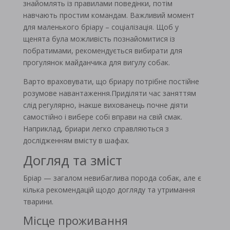
знайомлять із правилами поведінки, потім
навчають простим командам. Важливий момент
для маленького бріару – соціалізація. Щоб у
щенята була можливість познайомитися із
побратимами, рекомендується вибирати для
прогулянок майданчика для вигулу собак.
Варто враховувати, що бриару потрібне постійне
розумове навантаження.Приділяти час заняттям
слід регулярно, інакше вихованець почне діяти
самостійно і вибере собі вправи на свій смак.
Наприклад, бриари легко справляються з
дослідженням вмісту в шафах.
Догляд та зміст
Бріар — загалом невибаглива порода собак, але є
кілька рекомендацій щодо догляду та утримання
тварини.
Місце проживання