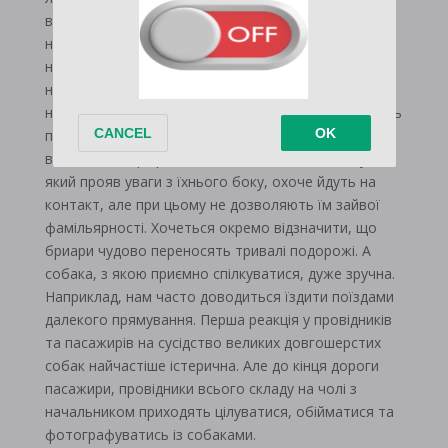
важко переживаючи самотність. Бріар отримує
насолоду від різноманітності – нові ігри, нові місця,
нові люди. На прогулянках він завжди має
найділовіший вигляд, просто "дихати повітрям" він
не може. Як і багато вівчарок, бриари не забувають
пасти свою компанію і турбуватися про тих, хто
від'єднався. Бріари люблять нових людей та будь-
який прояв уваги з їхнього боку, охоче йдуть на
контакт, але при цьому не дозволяють їм зайвої
фамільярності. Хочеться окремо відзначити, що
бриари чудово переносять тривалі подорожі. А
собака, з якою приємно спілкуватися, дуже зручна.
Наприклад, нам часто доводиться їздити поїздами
далекого прямування. Перша реакція у провідників
та пасажирів на сусідство великих довгошерстих
собак найчастіше істерична. Але до кінця дороги
пасажири, провідники всього складу на чолі з
начальником приходять цілуватися, обійматися та
фотографуватись із собаками.