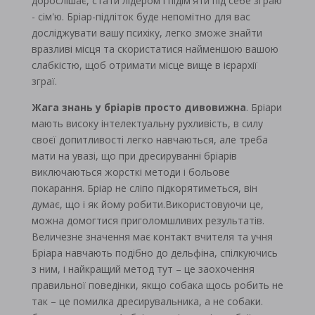
дорослішає, стати лідером і підім'яти під себе зграю
- сім'ю. Бріар-підліток буде непомітно для вас
досліджувати вашу психіку, легко зможе знайти
вразливі місця та скористатися найменшою вашою
слабкістю, щоб отримати місце вище в ієрархії
зграї.
Жага знань у бріарів просто дивовижна
. Бріари
мають високу інтелектуальну рухливість, в силу
своєї допитливості легко навчаються, але треба
мати на увазі, що при дресируванні бріарів
виключаються жорсткі методи і больове
покарання. Бріар не сліпо підкорятиметься, він
думає, що і як йому робити.Використовуючи це,
можна домогтися приголомшливих результатів.
Величезне значення має контакт вчителя та учня
Бріара навчають подібно до дельфіна, спілкуючись
з ним, і найкращий метод тут – це заохочення
правильної поведінки, якщо собака щось робить не
так – це помилка дресирувальника, а не собаки.