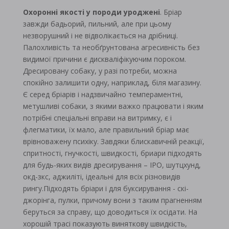
Охоронні якості у породи уроджені
. Бріар
завжди бадьорий, пильний, але при цьому
незворушний і не відволікається на дрібниці.
Палохливість та необґрунтована агресивність без
видимої причини є дискваліфікуючим пороком.
Дресировану собаку, у разі потреби, можна
спокійно залишити одну, наприклад, біля магазину.
Є серед бріарів і надзвичайно темпераментні,
метушливі собаки, з якими важко працювати і яким
потрібні спеціальні вправи на витримку, є і
флегматики, їх мало, але правильний бріар має
врівноважену психіку. Завдяки блискавичній реакції,
спритності, гнучкості, швидкості, бриари підходять
для будь-яких видів дресирування – IPO, шутцхунд,
окд-зкс, аджиліті, ідеальні для всіх різновидів
рингу.Підходять бріари і для буксирування - скі-
джорінга, пулки, причому вони з таким прагненням
беруться за справу, що доводиться їх осідати. На
хорошій трасі показують виняткову швидкість,