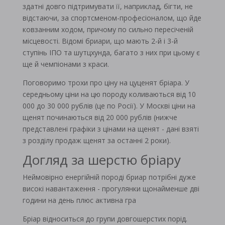
здатні довго підтримувати її, наприклад, бігти, не
відстаючи, за спортсменом-професіоналом, що йде
ковзанним ходом, причому по сильно пересіченій
місцевості. Відомі бриари, що мають 2-й і 3-й
ступінь ІПО та шутцхунда, багато з них при цьому є
ще й чемпіонами з краси.
Поговоримо трохи про ціну на цуценят бріара. У
середньому ціни на цю породу коливаються від 10
000 до 30 000 рублів (це по Росії). У Москві ціни на
щенят починаються від 20 000 рублів (нижче
представлені графіки з цінами на щенят - дані взяті
з розділу продаж щенят за останні 2 роки).
Догляд за шерстю бріару
Неймовірно енергійній породі бриар потрібні дуже
високі навантаження - прогулянки щонайменше дві
години на день плюс активна гра
Бріар відноситься до групи довгошерстих порід.