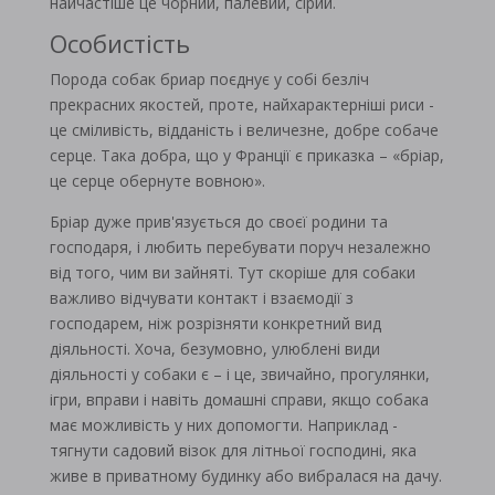
найчастіше це чорний, палевий, сірий.
Особистість
Порода собак бриар поєднує у собі безліч
прекрасних якостей, проте, найхарактерніші риси -
це сміливість, відданість і величезне, добре собаче
серце. Така добра, що у Франції є приказка – «бріар,
це серце обернуте вовною».
Бріар дуже прив'язується до своєї родини та
господаря, і любить перебувати поруч незалежно
від того, чим ви зайняті. Тут скоріше для собаки
важливо відчувати контакт і взаємодії з
господарем, ніж розрізняти конкретний вид
діяльності. Хоча, безумовно, улюблені види
діяльності у собаки є – і це, звичайно, прогулянки,
ігри, вправи і навіть домашні справи, якщо собака
має можливість у них допомогти. Наприклад -
тягнути садовий візок для літньої господині, яка
живе в приватному будинку або вибралася на дачу.