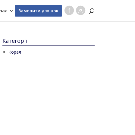
рал
Замовити дзвінок
Категорії
Корал