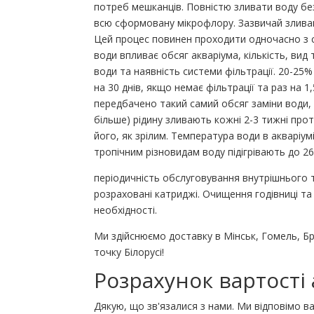
потреб мешканців. Повністю зливати воду без
всю сформовану мікрофлору. Зазвичай зливаю
Цей процес повинен проходити одночасно з с
води впливає обсяг акваріума, кількість, вид
води та наявність системи фільтрації. 20-25%
на 30 днів, якщо немає фільтрації та раз на 1
передбачено такий самий обсяг заміни води, ал
більше) рідину зливають кожні 2-3 тижні прот
його, як зрілим. Температура води в акваріум
тропічним різновидам воду підігрівають до 2
періодичність обслуговування внутрішнього т
розраховані катриджі. Очищення годівниці т
необхідності.
Ми здійснюємо доставку в Мінськ, Гомель, Бр
точку Білорусі!
Розрахунок вартості 
Дякую, що зв'язалися з нами. Ми відповімо 