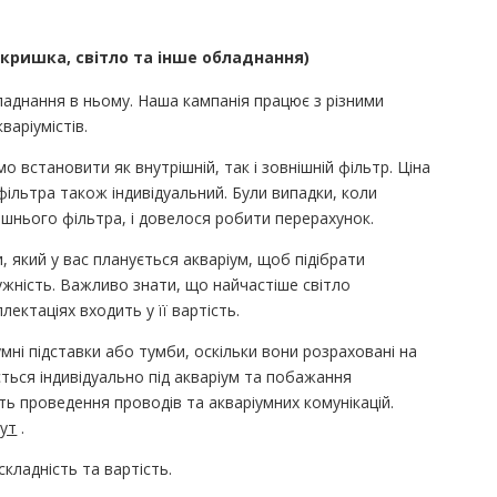
кришка, світло та інше обладнання)
ладнання в ньому. Наша кампанія працює з різними
варіумістів.
 встановити як внутрішній, так і зовнішній фільтр. Ціна
фільтра також індивідуальний. Були випадки, коли
ішнього фільтра, і довелося робити перерахунок.
 який у вас планується акваріум, щоб підібрати
ужність. Важливо знати, що найчастіше світло
лектаціях входить у її вартість.
мні підставки або тумби, оскільки вони розраховані на
ється індивідуально під акваріум та побажання
ть проведення проводів та акваріумних комунікацій.
тут
.
складність та вартість.