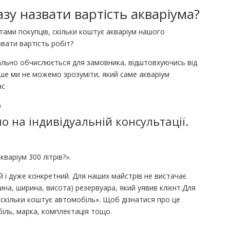
у назвати вартість акваріума?
тами покупців, скільки коштує акваріум нашого
вати вартість робіт?
дуально обчислюється для замовника, відштовхуючись від
ше ми не можемо зрозуміти, який саме акваріум
ас
ю
о на індивідуальній консультації.
варіум 300 літрів?».
 і дуже конкретний. Для наших майстрів не вистачає
ина, ширина, висота) резервуара, який уявив клієнт.Для
 «скільки коштує автомобіль». Щоб дізнатися про це
біль, марка, комплектація тощо.