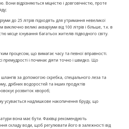
 Вони відрізняються міцністю і довговічністю, проте
яду;
ріуми до 25 літрів підходять для утримання невеликої
 виключно великі акваріуми від 100 літрів і більше, т.к. в
ю місце існування багатьох жителів підводного світу.
тким процесом, що вимагає часу та певної вправності.
сі премудрості і починає діяти точно і швидко. Що
а шлангів за допомогою скребка, спеціального леза та
рму, дрібних водоростей та інших продуктів
ровокує розвиток хвороб;
му усувається надлишкове накопичення бруду, що
ератури вона має бути. Фахівці рекомендують
ння складу води, щоб регулювати його в залежності від