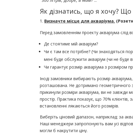
"300 літрів, добре, а який? ..."
Як дізнатись, що я хочу? Що
Визначте місце для акваріума.
(Розетк
Перед замовленням проекту акваріума слід ві
Де стоятиме мій акваріум?
Чи є там все потрібне? (Чи знаходяться пор
мені буде обслужити акваріум (чи не буде ві
Чи гарантує розмір акваріума з розміром п
Іноді замовники вибирають розмір акваріума,
розташована. Не дотримано геометричного за
прикинули розміри акваріума, ви не завжди 
простір. Практика показує, що 70% клієнтів, 
встановленні лякаються його розмірів.
Виберіть ціновий діапазон, наприклад: за аква
Наші менеджери запропонують вам усі відпов
могли б накрутити ціну.