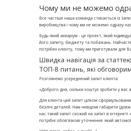
Чому ми не можемо одраз
Все частіше наша команда стикається із запи
виробництва і чому ми не можемо одразу наз
Будь-який акваріум - це проект, який індиві
його запиту, бюджету та побажань. Найчасті
потрібен клієнту, тому ми приготували для В
Швидка навігація за статте
ТОП-8 питань, які обговорим
Розглянемо усереднений запит клієнта:
«Доброго дня, скільки коштує зробити у вас ак
Для клієнта цей запит цілком сформульований
безлічі деталей. Нам невідомі габарити (довж
нас такий запит схожий на запит в інтернеті
потрібні обов'язкові уточнення: який автомо