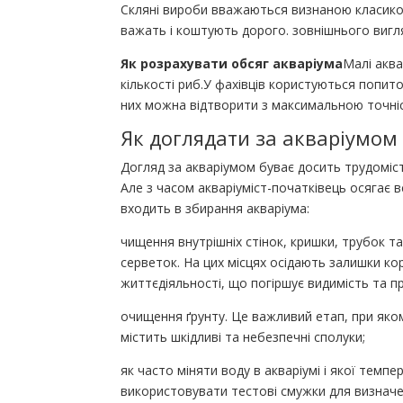
Скляні вироби вважаються визнаною класикою.
важать і коштують дорого. зовнішнього вигл
Як розрахувати обсяг акваріума
Малі аква
кількості риб.У фахівців користуються попитом
них можна відтворити з максимальною точніст
Як доглядати за акваріумом
Догляд за акваріумом буває досить трудоміс
Але з часом акваріуміст-початківець осягає в
входить в збирання акваріума:
чищення внутрішніх стінок, кришки, трубок т
серветок. На цих місцях осідають залишки ко
життєдіяльності, що погіршує видимість та п
очищення ґрунту. Це важливий етап, при яко
містить шкідливі та небезпечні сполуки;
як часто міняти воду в акваріумі і якої темп
використовувати тестові смужки для визначе