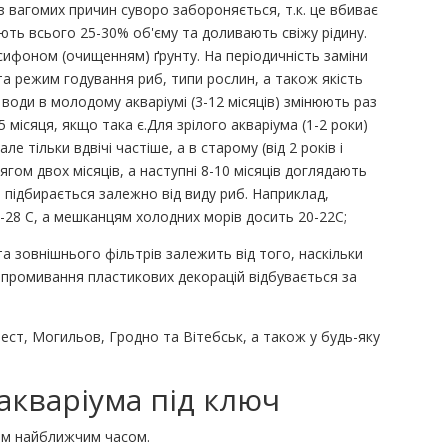
 вагомих причин суворо забороняється, т.к. це вбиває
ть всього 25-30% об'єму та доливають свіжу рідину.
ифоном (очищенням) ґрунту. На періодичність заміни
 та режим годування риб, типи рослин, а також якість
 води в молодому акваріумі (3-12 місяців) змінюють раз
,5 місяця, якщо така є.Для зрілого акваріума (1-2 роки)
е тільки вдвічі частіше, а в старому (від 2 років і
ягом двох місяців, а наступні 8-10 місяців доглядають
і підбирається залежно від виду риб. Наприклад,
6-28 С, а мешканцям холодних морів досить 20-22С;
а зовнішнього фільтрів залежить від того, наскільки
а промивання пластикових декорацій відбувається за
ест, Могильов, Гродно та Вітебськ, а також у будь-яку
акваріума під ключ
вам найближчим часом.