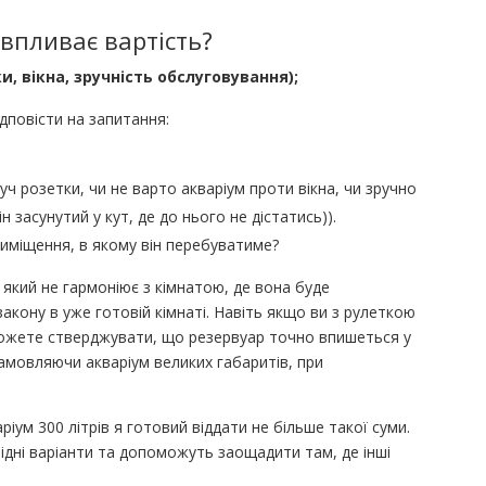
 впливає вартість?
и, вікна, зручність обслуговування);
дповісти на запитання:
уч розетки, чи не варто акваріум проти вікна, чи зручно
н засунутий у кут, де до нього не дістатись)).
риміщення, в якому він перебуватиме?
 який не гармоніює з кімнатою, де вона буде
кону в уже готовій кімнаті. Навіть якщо ви з рулеткою
можете стверджувати, що резервуар точно впишеться у
замовляючи акваріум великих габаритів, при
ріум 300 літрів я готовий віддати не більше такої суми.
ідні варіанти та допоможуть заощадити там, де інші