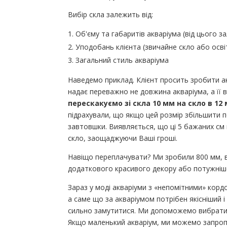
Вибір скла залежить від:
Об'єму та габаритів акваріума (від цього 
Уподобань клієнта (звичайне скло або осві
Загальний стиль акваріума
Наведемо приклад. Клієнт просить зробити ак
надає переважно не довжина акваріума, а її 
перескакуємо зі скла 10 мм на скло в 12
підрахували, що якщо цей розмір збільшити 
завтовшки. Виявляється, що ці 5 бажаних см 
скло, заощаджуючи Ваші гроші.
Навіщо переплачувати? Ми зробили 800 мм, в
додаткового красивого декору або потужніш
Зараз у моді акваріуми з «непомітними» корд
а саме що за акваріумом потрібен якісніший і
сильно замутитися. Ми допоможемо вибрати в
Якщо маленький акваріум, ми можемо запроп