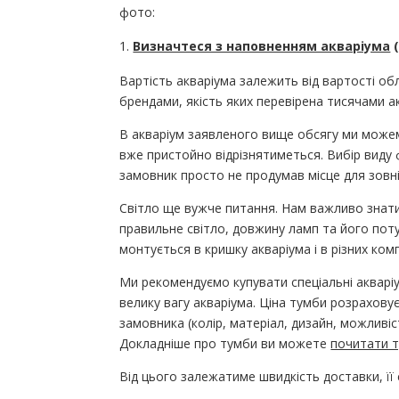
фото:
Визначтеся з наповненням акваріума
(
Вартість акваріума залежить від вартості об
брендами, якість яких перевірена тисячами ак
В акваріум заявленого вище обсягу ми можемо
вже пристойно відрізнятиметься. Вибір виду 
замовник просто не продумав місце для зовн
Світло ще вужче питання. Нам важливо знати,
правильне світло, довжину ламп та його пот
монтується в кришку акваріума і в різних комп
Ми рекомендуємо купувати спеціальні акваріу
велику вагу акваріума. Ціна тумби розрахову
замовника (колір, матеріал, дизайн, можливіс
Докладніше про тумби ви можете
почитати 
Від цього залежатиме швидкість доставки, її 