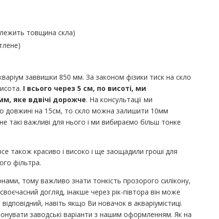
залежить товщина скла)
тлене)
варіум заввишки 850 мм. За законом фізики тиск на скло
висота.
І всього через 5 см, по висоті, ми
 мм, яке вдвічі дорожче
. На консультації ми
по довжині на 15см, то скло можна залишити 10мм
не такі важливі для нього і ми вибираємо більш тонке
се також красиво і високо і ще заощадили гроші для
ого фільтра.
онами, тому важливо знати тонкість прозорого силікону,
 своєчасний догляд, інакше через рік-півтора він може
ідповідний, навіть якщо Ви новачок в акваріумістиці.
онувати заводські варіанти з нашим оформленням. Як на