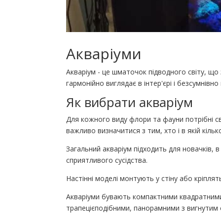
Акваріуми
Акваріум - це шматочок підводного світу, що 
гармонійно виглядає в інтер'єрі і безсумнівно
Як вибрати акваріум
Для кожного виду флори та фауни потрібні с
важливо визначитися з тим, хто і в якій кіль
Загальний акваріум підходить для новачків, в
сприятливого сусідства.
Настінні моделі монтують у стіну або кріплять
Акваріуми бувають компактними квадратними
трапецієподібними, панорамними з вигнутим 