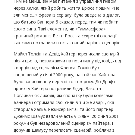
Тим не менш, він має питання з управління гнівом
через Халка, який робить життя Брюса гіршим. «Не
зли мене…» фраза із серіалу, була введена в діалог,
що батько Баннера б сказав, перед тим як побити
свого сина. Такі елементи, як «Гаммасфера»,
трагічний роман із Бетті Росс та секретні операції
так само потрапили в остаточний варіант сценарію.
Майкл Толкін та Девід Хайтер переписали сценарій
після цього, незважаючи на позитивну відповідь від
творців над сценарієм Френса. Толкін був
запрошений у січні 2000 року, на той час Хайтера
було запрошено у вересні того ж року. До Драфт-
проекту Хайтера потрапили Лідер, Закс та
Поглинач як лиходії, які спочатку були колегами
Баннера і отримали свої сили в тій же аварії, яка
створила Халка. Режисер Енг Лі та його партнер
Джеймс Шамус взяли участь у фільмі 20 січня 2001
року.Чи був незадоволений сценарієм Хайтера, і
доручив Шамусу переписати сценарій, роблячи з