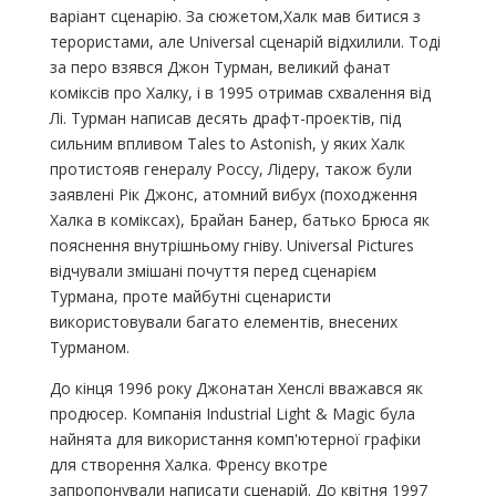
варіант сценарію. За сюжетом,Халк мав битися з
терористами, але Universal сценарій відхилили. Тоді
за перо взявся Джон Турман, великий фанат
коміксів про Халку, і в 1995 отримав схвалення від
Лі. Турман написав десять драфт-проектів, під
сильним впливом Tales to Astonish, у яких Халк
протистояв генералу Россу, Лідеру, також були
заявлені Рік Джонс, атомний вибух (походження
Халка в коміксах), Брайан Банер, батько Брюса як
пояснення внутрішньому гніву. Universal Pictures
відчували змішані почуття перед сценарієм
Турмана, проте майбутні сценаристи
використовували багато елементів, внесених
Турманом.
До кінця 1996 року Джонатан Хенслі вважався як
продюсер. Компанія Industrial Light & Magic була
найнята для використання комп'ютерної графіки
для створення Халка. Френсу вкотре
запропонували написати сценарій. До квітня 1997