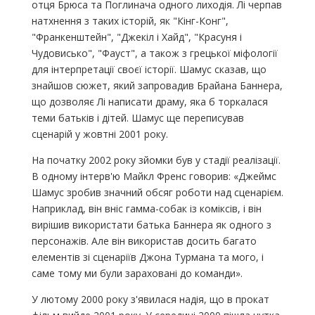
отця Брюса та Поглинача одного лиходія. Лі черпав
натхнення з таких історій, як "Кінг-Конг",
"Франкенштейн", "Джекіл і Хайд", "Красуня і
Чудовисько", "Фауст", а також з грецької міфології
для інтерпретації своєї історії. Шамус сказав, що
знайшов сюжет, який запровадив Брайана Баннера,
що дозволяє Лі написати драму, яка б торкалася
теми батьків і дітей. Шамус ще переписував
сценарій у жовтні 2001 року.
На початку 2002 року зйомки був у стадії реалізації.
В одному інтерв'ю Майкл Френс говорив: «Джеймс
Шамус зробив значний обсяг роботи над сценарієм.
Наприклад, він вніс гамма-собак із коміксів, і він
вирішив використати батька Баннера як одного з
персонажів. Але він використав досить багато
елементів зі сценаріїв Джона Турмана та мого, і
саме тому ми були зараховані до команди».
У лютому 2000 року з'явилася надія, що в прокат