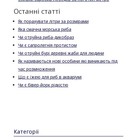
Останні статті
Як порахувати літри за розмірами
Яка смачна морська риба
Чи отруйна риба-дикобраз
Чи є сапролегнія протистом
Чи отруйні бурі деревні жаби для людини
Як називаються нові особини які виникають під
час розмноження
Що є їжею для риб в акваріумі
Чи є бівер-йорк рідкістю
Категорії