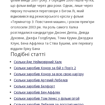
фільм вийде 2001 року. У середині 2000 пішла чутка,
що фільм вийде через два роки. Однак, лише через
півроку почалися переговори з Енгом Лі, який
відмовився від режисерського крісла у фільмі
«Термінатор 3: Повстання машин», і роком прем'єри
оголосили 2003 рік. На роль самого Халка
розглядалися кандидатури Джонні Деппа, Девіда
Духовни, Джефа Голдблума, Тома Крума Джорджа
Клуні, Бена Аффлека та Стіва Бушемі, але перевагу
віддали Еріку Бана
Подібні статті
Скільки йде Неймовірний Халк
Скільки заробив Конор за бій з Пор'є 2
Скільки заробив Конор за всю свою кар'єру
Скільки заробив Артемій Лебедєв
Скільки заробив Белфорт
Скільки заробив Бен Аффлек
Скільки заробив Том Хенкс у фільмі ізгой
Скільки заробив Лебедєв за логотип метро