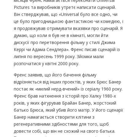
місяців Френс намагається переконати Universal
Pictures та виробників утретє написати сценарій.
Він стверджував, що «Universal було все одно, чи
це було пригодницькою фантастикою чи комедією, і
я продовжував отримувати вказівки про сценарій. Я
думаю, що коли я був не в кімнаті, могли йти
дискусії про перетворення фільму у стилі Джима
Керрі чи Адама Сендлера». Френс писав сценарій із
липня по вересень 1999 року. Зйомки мали
розпочатися у квітні 2000 року.
Френс заявив, що його бачення фільму
відрізняється від інших проектів, у яких Брюс Банер
постає як «милий нерд-вчений» із серіалу 1960 року.
Френс брав натхнення з історій про Халку 1980-х
років, у яких фігурував Брайан Банер, жорстокий
батько Брюса, який убив його матір. У його сценарії
Банер намагається створити клітини з
регенеративними здібностями для того, щоб
довести собі, що він не схожий на свого батька.