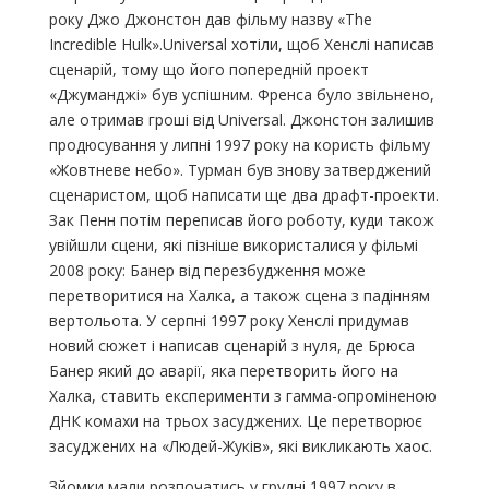
року Джо Джонстон дав фільму назву «The
Incredible Hulk».Universal хотіли, щоб Хенслі написав
сценарій, тому що його попередній проект
«Джуманджі» був успішним. Френса було звільнено,
але отримав гроші від Universal. Джонстон залишив
продюсування у липні 1997 року на користь фільму
«Жовтневе небо». Турман був знову затверджений
сценаристом, щоб написати ще два драфт-проекти.
Зак Пенн потім переписав його роботу, куди також
увійшли сцени, які пізніше використалися у фільмі
2008 року: Банер від перезбудження може
перетворитися на Халка, а також сцена з падінням
вертольота. У серпні 1997 року Хенслі придумав
новий сюжет і написав сценарій з нуля, де Брюса
Банер який до аварії, яка перетворить його на
Халка, ставить експерименти з гамма-опроміненою
ДНК комахи на трьох засуджених. Це перетворює
засуджених на «Людей-Жуків», які викликають хаос.
Зйомки мали розпочатись у грудні 1997 року в