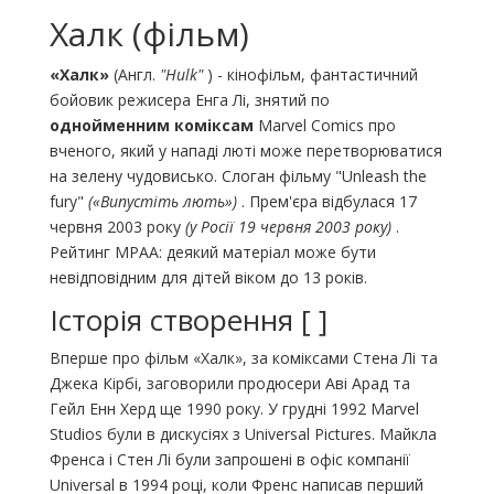
Халк (фільм)
«Халк»
(Англ.
"Hulk"
) - кінофільм, фантастичний
бойовик режисера Енга Лі, знятий по
однойменним коміксам
Marvel Comics про
вченого, який у нападі люті може перетворюватися
на зелену чудовисько. Слоган фільму "Unleash the
fury"
(«Випустіть лють»)
. Прем'єра відбулася 17
червня 2003 року
(у Росії 19 червня 2003 року)
.
Рейтинг MPAA: деякий матеріал може бути
невідповідним для дітей віком до 13 років.
Історія створення [ ]
Вперше про фільм «Халк», за коміксами Стена Лі та
Джека Кірбі, заговорили продюсери Аві Арад та
Гейл Енн Херд ще 1990 року. У грудні 1992 Marvel
Studios були в дискусіях з Universal Pictures. Майкла
Френса і Стен Лі були запрошені в офіс компанії
Universal в 1994 році, коли Френс написав перший