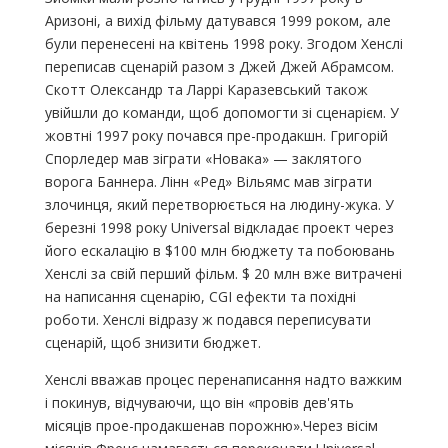
Аризоні, а вихід фільму датувався 1999 роком, але
були перенесені на квітень 1998 року. Згодом Хенслі
переписав сценарій разом з Джей Джей Абрамсом.
Скотт Олександр та Ларрі Каразевський також
увійшли до команди, щоб допомогти зі сценарієм. У
жовтні 1997 року почався пре-продакшн. Григорій
Спорледер мав зіграти «Новака» — заклятого
ворога Баннера. Лінн «Ред» Вільямс мав зіграти
злочинця, який перетворюється на людину-жука. У
березні 1998 року Universal відкладає проект через
його ескалацію в $100 млн бюджету та побоювань
Хенслі за свій перший фільм. $ 20 млн вже витрачені
на написання сценарію, CGI ефекти та похідні
роботи. Хенслі відразу ж подався переписувати
сценарій, щоб знизити бюджет.
Хенслі вважав процес перенаписання надто важким
і покинув, відчуваючи, що він «провів дев'ять
місяців прое-продакшенав порожню».Через вісім