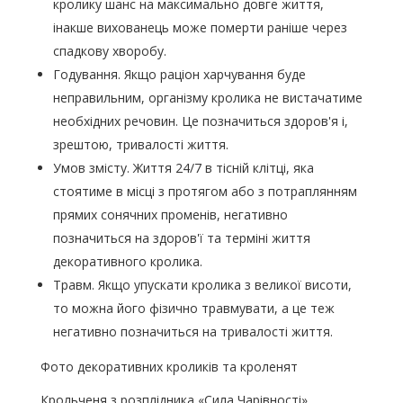
кролику шанс на максимально довге життя,
інакше вихованець може померти раніше через
спадкову хворобу.
Годування. Якщо раціон харчування буде
неправильним, організму кролика не вистачатиме
необхідних речовин. Це позначиться здоров'я і,
зрештою, тривалості життя.
Умов змісту. Життя 24/7 в тісній клітці, яка
стоятиме в місці з протягом або з потраплянням
прямих сонячних променів, негативно
позначиться на здоров'ї та терміні життя
декоративного кролика.
Травм. Якщо упускати кролика з великої висоти,
то можна його фізично травмувати, а це теж
негативно позначиться на тривалості життя.
Фото декоративних кроликів та кроленят
Крольченя з розплідника «Сила Чарівності».