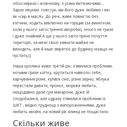
обох нирках і жовчному, з усіма витікаючими ...
Зараз лікуємо товстун, ми його дуже любимо і він
як «сир в маслі». До речі, живе повністю без
клітини, ходить виключно на горщик (за винятком,
коли у нього загострення хвороби), нічого не гризе
і дуже охайний.А ще у нього загострене почуття
території, за межі своєї кімнати майже не
виходить, але й інше звірятко до будинку нізащо не
пустить))
Наша кролика живе третій рік, з'явилися проблеми,
ночами гризе клітку, крутиться навколо себе,
харчування різне, купівлі сіно, різне зерно, яблука
перестали давати, пронос, морква любить,
нещодавно дали сухі макарони, дуже їй
сподобалися, але одразу з'явилися проблеми із
ШКТ , видно труднощі з випорожненнями, дуже
любить хвойні, на новий рік ялинці не пощастило
Скільки живе