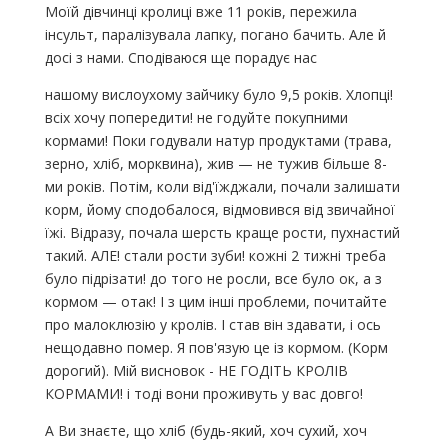
Моїй дівчинці кролиці вже 11 років, пережила
інсульт, паралізувала лапку, погано бачить. Але й
досі з нами. Сподіваюся ще порадує нас
нашому вислоухому зайчику було 9,5 років. Хлопці!
всіх хочу попередити! не годуйте покупними
кормами! Поки годували натур продуктами (трава,
зерно, хліб, морквина), жив — не тужив більше 8-
ми років. Потім, коли від'їжджали, почали залишати
корм, йому сподобалося, відмовився від звичайної
їжі. Відразу, почала шерсть краще рости, пухнастий
такий. АЛЕ! стали рости зуби! кожні 2 тижні треба
було підрізати! до того не росли, все було ок, а з
кормом — отак! І з цим інші проблеми, почитайте
про малоклюзію у кролів. І став він здавати, і ось
нещодавно помер. Я пов'язую це із кормом. (Корм
дорогий). Мій висновок - НЕ ГОДІТЬ КРОЛІВ
КОРМАМИ! і тоді вони проживуть у вас довго!
А Ви знаєте, що хліб (будь-який, хоч сухий, хоч