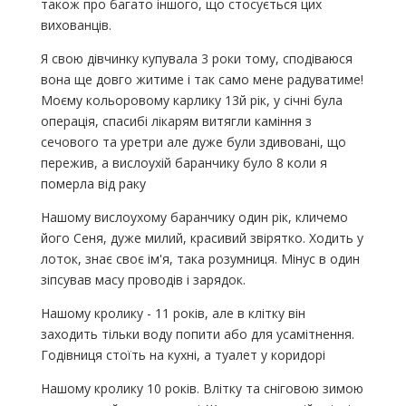
також про багато іншого, що стосується цих
вихованців.
Я свою дівчинку купувала 3 роки тому, сподіваюся
вона ще довго житиме і так само мене радуватиме!
Моєму кольоровому карлику 13й рік, у січні була
операція, спасибі лікарям витягли каміння з
сечового та уретри але дуже були здивовані, що
пережив, а вислоухій баранчику було 8 коли я
померла від раку
Нашому вислоухому баранчику один рік, кличемо
його Сеня, дуже милий, красивий звірятко. Ходить у
лоток, знає своє ім'я, така розумниця. Мінус в один
зіпсував масу проводів і зарядок.
Нашому кролику - 11 років, але в клітку він
заходить тільки воду попити або для усамітнення.
Годівниця стоїть на кухні, а туалет у коридорі
Нашому кролику 10 років. Влітку та сніговою зимою