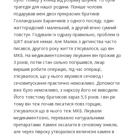
трагедія для нашої родини. Пізніше чоловік
подарував мені двох прекрасних братиків
Голландських Баранчиків з одного посліду, один
життєрадісний і маленький, а другий вічно сумний
товстун. Годували їх одразу правильно, проблем із
ШКТ взагалі немає. Але Малюк з дитинства часто
писався, другого року життя з'ясувалося, що він
МКБ. На медикаментозному лікуванні він прожив до
3 років, потім стан сильно погіршився, лікар
вирішив робити операцію, під час операції,
з'ясувалося, що у нього звузився сечовод і
сечовипускання практично неможливо. Допомогти
вже було неможливо, з наркозу його не виводили.
Його товстому братикові зараз 5,5 років. І він рік
тому він теж почав писатися повз горщик,
з'ясувалося що в нього теж МКБ. Лікували
медикаментозно, переважно натуральними
препаратами. Камені оксалати в сечовому зникли,
але через півроку утворилися величезні камені в