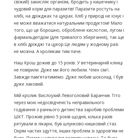
свіжий) закисляє організм, бродить у кишечнику і
чудовий корм для паразитів! Паразити ростуть на
хлібі, на дріжджах та цукрах. Хліб у природі не існує і
не може вважатися натуральним продуктом! Мало
того, що це борошно, оброблене кислотою, лугом і
фармальдегідом (для тривалого зберігання), так ще
в хлібі дріжджі та цукор.Це людям у жодному разі
не можна. А кроликам тим паче.
Наш Крош дожив до 15 років. У ветеринарній клініці
не повірили. Дуже ми його любили. Член сім'ї.
Завжди пам'ятатимемо. Дуже любив шоколад. І був
дуже лаковий.
Мій кролик Вислоухий Левоголовий Баранчик Тіто
через мою недосвідченість неправильного
годування з раннього дитинства заробив проблеми
ШКТ. Прожив рівно 5 років щодня, кілька разів
рятували в лікарні, був шлунково-кишковий стаз.
Окрім частих здуття, інших проблем зі здоров'ям не
було. Помер у клініці від розриву шлунка. То була