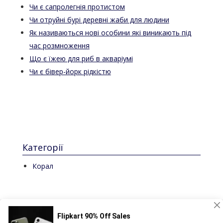
Чи є сапролегнія протистом
Чи отруйні бурі деревні жаби для людини
Як називаються нові особини які виникають під
час розмноження
Що є їжею для риб в акваріумі
Чи є бівер-йорк рідкістю
Категорії
Корал