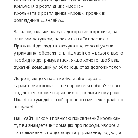
Крільченя з розплідника «Весна».
Крольчата з розплідника «Крош». Кролик із
розплідника «Санлайф».
Загалом, скільки живуть декоративні кролики, за
великим рахунком, залежить від їх власників.
Правильні догляд та харчування, хороші умови
утримання, обережність під час ігор – всього цього
необхідно дотримуватися, якщо хочете, щоб ваш
вухатий домашній улюбленець став довгожителем.
До речі, якщо у вас вже були або зараз є
карликовий кролик — не соромтеся і обов'язково
поділіться в коментарях нижче, скільки йому років.
Цікаві та кумедні історії про нього ми теж з радістю
шануємо!
Наш сайт цілком і повністю присвячений кроликам і
тут ви знайдете інформацію про породи, хвороби
та їх лікування, по догляду та утримання, годівлі, а