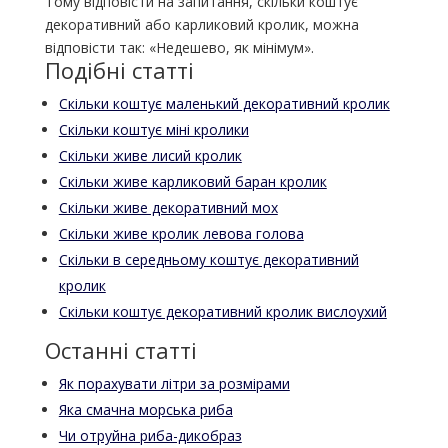
Тому відповісти на запитання, скільки коштує
декоративний або карликовий кролик, можна
відповісти так: «Недешево, як мінімум».
Подібні статті
Скільки коштує маленький декоративний кролик
Скільки коштує міні кролики
Скільки живе лисий кролик
Скільки живе карликовий баран кролик
Скільки живе декоративний мох
Скільки живе кролик левова голова
Скільки в середньому коштує декоративний
кролик
Скільки коштує декоративний кролик вислоухий
Останні статті
Як порахувати літри за розмірами
Яка смачна морська риба
Чи отруйна риба-дикобраз