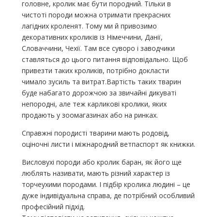
головне, кролик має бути породний. Тільки в
чистоті породи можна отримати прекрасних
лагідних кроленят. Тому ми й привозимо
декоративних кроликів із Німеччини, Данії,
Словаччини, Чехії. Там все суворо і заводчики
ставляться до цього питання відповідально. Щоб
привезти таких кроликів, потрібно докласти
чимало зусиль та витрат.Вартість таких тварин
буде набагато дорожчою за звичайні дикуваті
непородні, але теж карликові кролики, яких
продають у зоомагазинах або на ринках.
Справжні породисті тварини мають родовід,
оціночні листи і міжнародний ветпаспорт як книжки.
Висловухі породи або кролик баран, як його ще
люблять називати, мають різний характер із
торчеухими породами. І підбір кролика людині – це
дуже індивідуальна справа, де потрібний особливий
професійний підхід.