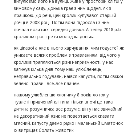
вигулюємо його на вулиці. Живе у просторій клітці у
зимовому саду. Донька грає з ним щодня, як з
іграшкою. До речі, цей кролик купувався старшій
дочці в 2008 році. Потім вона підросла і з ним
почала возитися середня донька. А тепер 2018 р.Із
кроликом грає третя молодша донька.
як цікаво! а яке в нього харчування, чим годуєте? як
уникаєте всяких проблем з травленням, від чого у
кроликів трапляються різні неприємності. у нас
загинув кілька днів тому наш улюбленець,
неправильно годували, наївся капусти, потім свіжої
зеленої трави і все..все плачем.
нашому улюбленцю хлопчику 8 років лоток у
туалеті привчений клітина тільки вночі це така
дитина розумничка все розуміє. він у нас звичайний
не декоративний язик не повертається сказати
м'ясний. капусту даємо рідко і маленький шматочок
їх витріщає болить животик.