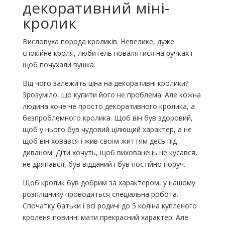
декоративний міні-
кролик
Висловуха порода кроликів. Невелике, дуже
спокійне кроля, любитель повалятися на ручках і
щоб почухали вушка.
Від чого залежить ціна на декоративні кролики?
Зрозуміло, що купити його не проблема. Але кожна
людина хоче не просто декоративного кролика, а
безпроблемного кролика. Щоб він був здоровий,
щоб у нього був чудовий цілющий характер, а не
щоб він ховався і жив своїм життям десь під
диваном. Діти хочуть, щоб вихованець не кусався,
не дряпався, був відданий і був постійно поруч.
Щоб кролик був добрим за характером, у нашому
розпліднику проводиться спеціальна робота.
Спочатку батьки і всі родичі до 5 коліна купленого
кроленя повинні мати прекрасний характер. Але