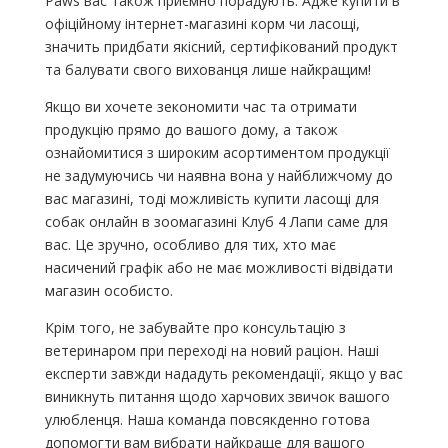
Paws вас також приємно порадують. Адже купити в
офіційному інтернет-магазині корм чи ласощі,
значить придбати якісний, сертифікований продукт
та балувати свого вихованця лише найкращим!
Якщо ви хочете зекономити час та отримати
продукцію прямо до вашого дому, а також
ознайомитися з широким асортиментом продукції
не задумуючись чи наявна вона у найближчому до
вас магазині, тоді можливість купити ласощі для
собак онлайн в зоомагазині Клуб 4 Лапи саме для
вас. Це зручно, особливо для тих, хто має
насичений графік або не має можливості відвідати
магазин особисто.
Крім того, не забувайте про консультацію з
ветеринаром при переході на новий раціон. Наші
експерти завжди нададуть рекомендації, якщо у вас
виникнуть питання щодо харчових звичок вашого
улюбленця. Наша команда повсякденно готова
допомогти вам вибрати найкраще для вашого