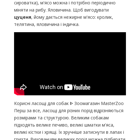
сироватка), м'ясо можна і потрібно періодично
міняти на рибу. Яловичина. Щоб вигодувати
цуценя
, йому дається нежирне м'ясо: кролик,
телятина, яловичина і індичка.
Корисні ласощі для собак ᐈ Зоомагазин MasterZoo
Перш за все, ласощі для різних порід відрізняються
розмірами та структурою. Великим собакам
підходять велике печиво, великі шматки м'яса,
великі кістки і хрящі. Їх зручніше затиснути в лапах і
гризти. Вихованцям великих порід можна підбирати