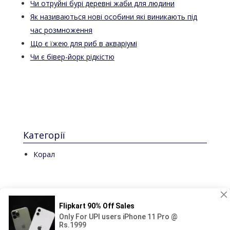
Чи отруйні бурі деревні жаби для людини
Як називаються нові особини які виникають під
час розмноження
Що є їжею для риб в акваріумі
Чи є бівер-йорк рідкістю
Категорії
Корал