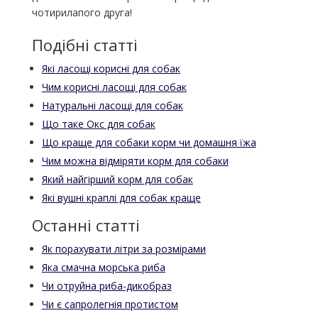
чотирилапого друга!
Подібні статті
Які ласощі корисні для собак
Чим корисні ласощі для собак
Натуральні ласощі для собак
Що таке Окс для собак
Що краще для собаки корм чи домашня їжа
Чим можна відміряти корм для собаки
Який найгірший корм для собак
Які вушні краплі для собак краще
Останні статті
Як порахувати літри за розмірами
Яка смачна морська риба
Чи отруйна риба-дикобраз
Чи є сапролегнія протистом