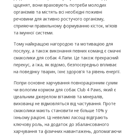
цуценят, вони враховують потреби молодих
організмів та містять всі необхідні поживні
речовини для активно ростучого організму,
сприяючи правильному формуванню кісток, м'язів
та імунної системи.
Тому найкращою нагородою та мотивацією для
послуху, а також виконання певних команд є смачні
смаколики для собак 4 Лапи. Це також прекрасний
перекус, а їжа, як відомо, безпосередньо впливає
на поведінку тварин, їхнє здоров'я та рівень енергії.
Попри основне харчування повнораціонним сухим
чи вологим кормом для собак Club 4 Paws, який є
ідеальним джерелом вітамінів та мінералів,
вихованці не відмовляться від частування. Проте
смаколики мають становити не більше 10% у
їхньому раціоні. Ці невеликі ласощі відіграють
ключову роль, на додаток до збалансованого
харчування та фізичних навантажень, допомагаючи