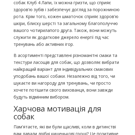
собак Клуб 4 Лапи, їх можна гризти, що сприяє
здоров'ю зубів і забезпечує догляд за порожниною
рота. Крім того, кожен шматочок сприяє здоров'ю
шкіри, блиску шерсті та загальному благополуччю
вашого чотирилапого друга. Також, вони можуть
служити як додаткове джерело енергії під час
тренувань або активних ігор.
В асортименті представлені різноманітні смаки та
текстури ласощів для собак, що дозволяє вибрати
найкращий варіант для індивідуальних смакових
уподобань вашої собаки. Незалежно від того, чи
шукаєте ви нагороду для тренувань, чи просто
хочете потішити свого вихованця, вони завжди
будуть відмінним вибором.
Харчова мотивація для
собак
Пам'ятаєте, які ви були щасливі, коли в дитинстві
вам давали дрібні кишенькові гроші? Це позитивне