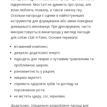
підкріплення. Хвостаті не думають про гроші, але
вони люблять похвалу, а також смачну їжу.
Оскільки нагорода є одним із найпотужніших
інструментів для формування або зміни поведінки
домашнього вихованця. При дресируванні, часто
використовується винагорода у вигляді ласощів
для собак Club 4 Paws. Основні переваги:
вітамінний комплекс;
джерело додаткової енергії;
підходять для тварин з чутливим травленням та
проблемною шкірою;
різноманітність у раціоні;
зміцнює імунітет;
сприяють здоров'ю зубів та догляду за
порожниною рота;
не містять цукру, сої, зернових.
Додатково, спеціально розроблено ласощі для