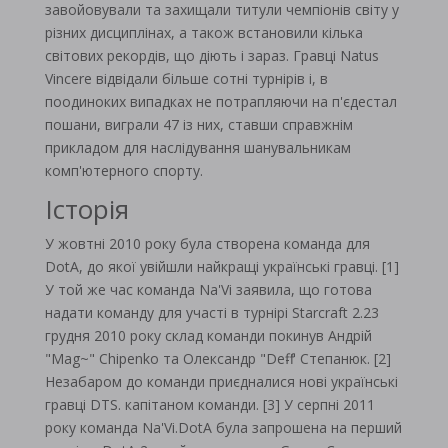
завойовували та захищали титули чемпіонів світу у
різних дисциплінах, а також встановили кілька
світових рекордів, що діють і зараз. Гравці Natus
Vincere відвідали більше сотні турнірів і, в
поодиноких випадках не потрапляючи на п'єдестал
пошани, виграли 47 із них, ставши справжнім
прикладом для наслідування шанувальникам
комп'ютерного спорту.
Історія
У жовтні 2010 року була створена команда для
DotA, до якої увійшли найкращі українські гравці. [1]
У той же час команда Na'Vi заявила, що готова
надати команду для участі в турнірі Starcraft 2.23
грудня 2010 року склад команди покинув Андрій
"Mag~" Chipenko та Олександр "Deff-" Степанюк. [2]
Незабаром до команди приєдналися нові українські
гравці DTS. капітаном команди. [3] У серпні 2011
року команда Na'Vi.DotA була запрошена на перший