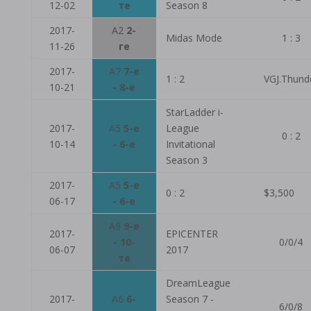
12-02
те
Season 8
2017-
A2
2-
Midas Mode
1 : 3
11-26
ге
2017-
A7
7-е
1 : 2
VGJ.Thund
10-21
- 8-е
StarLadder i-
2017-
A5
5-е
League
0 : 2
10-14
- 6-е
Invitational
Season 3
2017-
A5
5-е
0 : 2
$3,500
06-17
- 6-е
A9
9-е
2017-
EPICENTER
- 10-
0/0/4
06-07
2017
те
DreamLeague
2017-
A6
6-
Season 7 -
6/0/8