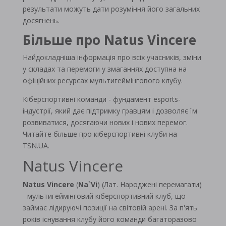
результати можуть дати розуміння його загальних
досягнень.
Більше про Natus Vincere
Найдокладніша інформація про всіх учасників, зміни
у складах та перемоги у змаганнях доступна на
офіційних ресурсах мультигеймінгового клубу.
Кіберспортивні команди - фундамент esports-
індустрії, який дає підтримку гравцям і дозволяє їм
розвиватися, досягаючи нових і нових перемог.
Читайте більше про кіберспортивні клуби на
TSN.UA.
Natus Vincere
Natus Vincere
(
Na`Vi
) (Лат. Народжені перемагати)
- мультигеймінговий кіберспортивний клуб, що
займає лідируючі позиції на світовій арені. За п'ять
років існування клубу його команди багаторазово