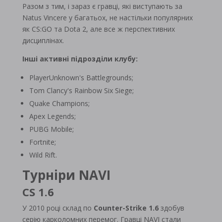
Разом з тим, і зараз є гравці, які виступають за
Natus Vincere у багатьох, не настільки популярних
як CS:GO та Dota 2, але все ж перспективних
дисциплінах.
Інші активні підрозділи клубу:
PlayerUnknown's Battlegrounds;
Tom Clancy's Rainbow Six Siege;
Quake Champions;
Apex Legends;
PUBG Mobile;
Fortnite;
Wild Rift.
Турніри NAVI
CS 1.6
У 2010 році склад по
Counter-Strike 1.6
здобув
серію карколомних перемог. Гравці NAVI стали