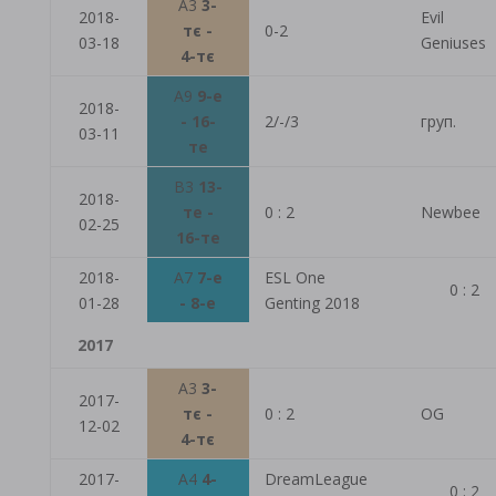
A3
3-
2018-
Evil
тє -
0-2
03-18
Geniuses
4-тє
A9
9-е
2018-
- 16-
2/-/3
груп.
03-11
те
B3
13-
2018-
те -
0 : 2
Newbee
02-25
16-те
2018-
A7
7-е
ESL One
0 : 2
01-28
- 8-е
Genting 2018
2017
A3
3-
2017-
тє -
0 : 2
OG
12-02
4-тє
2017-
A4
4-
DreamLeague
0 : 2