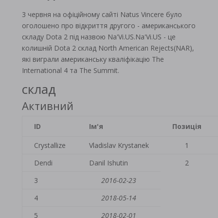
3 червня на офіційному сайті Natus Vincere було
оголошено про відкриття другого - американського
складу Dota 2 під назвою Na'Vi.US.Na'Vi.US - це
колишній Dota 2 склад North American Rejects(NAR),
які виграли американську кваліфікацію The
International 4 та The Summit.
склад
Активний
ID
Ім'я
Позиція
Crystallize
Vladislav Krystanek
1
Dendi
Danil Ishutin
2
3
2016-02-23
4
2018-05-14
5
2018-02-01