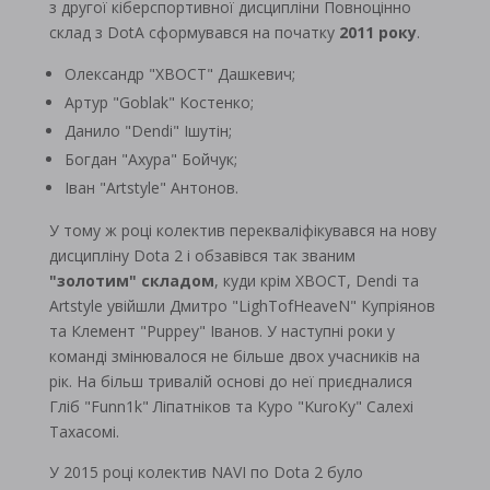
з другої кіберспортивної дисципліни Повноцінно
склад з DotA сформувався на початку
2011 року
.
Олександр "XBOCT" Дашкевич;
Артур "Goblak" Костенко;
Данило "Dendi" Ішутін;
Богдан "Ахура" Бойчук;
Іван "Artstyle" Антонов.
У тому ж році колектив перекваліфікувався на нову
дисципліну Dota 2 і обзавівся так званим
"золотим" складом
, куди крім XBOCT, Dendi та
Artstyle увійшли Дмитро "LighTofHeaveN" Купріянов
та Клемент "Puppey" Іванов. У наступні роки у
команді змінювалося не більше двох учасників на
рік. На більш тривалій основі до неї приєдналися
Гліб "Funn1k" Ліпатніков та Куро "KuroKy" Салехі
Тахасомі.
У 2015 році колектив NAVI по Dota 2 було