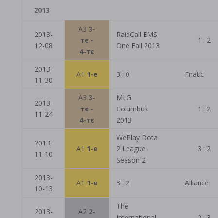
2013
A3
3-
2013-
RaidCall EMS
тє -
1 : 2
12-08
One Fall 2013
4-тє
2013-
A1
1-е
3 : 0
Fnatic
11-30
A3
3-
MLG
2013-
тє -
Columbus
1 : 2
11-24
4-тє
2013
WePlay Dota
2013-
A1
1-е
2 League
3 : 2
11-10
Season 2
2013-
A1
1-е
3 : 2
Alliance
10-13
The
2013-
A2
2-
International
2 : 3