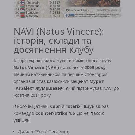
NAVI (Natus Vincere):
історія, склади та
досягнення клубу
Історія українського мультигеймінгового клубу
Natus Vincere (NAVI)
почалася в
2009 року
.
Ідейним натхненником та першим спонсором
організації став казахський меценат
Мурат
"Arbalet" Жумашевич
, який підтримував NAVI до
жовтня 2011 року
З його ініціативи,
Сергій "starix" Іщук
зібрав
команду з
Counter-Strike 1.6
. До неї також
увійшли:
Данило "Zeus" Тесленко;