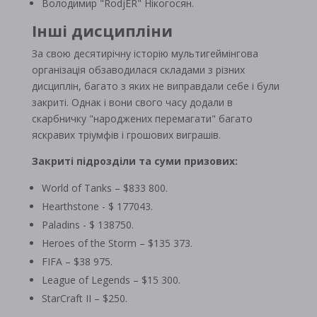
Володимир "RodjER" Нікогосян.
Інші дисципліни
За свою десятирічну історію мультигеймінгова
організація обзаводилася складами з різних
дисциплін, багато з яких не виправдали себе і були
закриті. Однак і вони свого часу додали в
скарбничку "народжених перемагати" багато
яскравих тріумфів і грошових виграшів.
Закриті підрозділи та суми призових:
World of Tanks – $833 800.
Hearthstone - $ 177043.
Paladins - $ 138750.
Heroes of the Storm – $135 373.
FIFA – $38 975.
League of Legends – $15 300.
StarCraft II – $250.