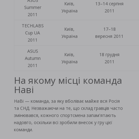
ASUS
Київ,
13–14 серпня
Summer
Україна
2011
2011
TECHLABS
Київ,
17–18
Cup UA
Україна
вересня 2011
2011
ASUS
Київ,
18 грудня
Autumn
Україна
2011
2011
На якому місці команда
Наві
НаВі — команда, за яку вболіває майже вся Росія
та СНД. Незважаючи на те, що склад гравців часто
змінювався, кожного спортсмена запам'ятають
надовго, оскільки всі зробили внесок у гру цієї
команди.