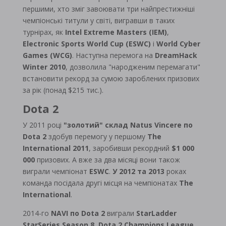
першими, хто зміг завоювати три найпрестижніші
чемпіонські титули у світі, вигравши в таких
турнірах, як
Intel Extreme Masters (IEM)
,
Electronic Sports World Cup (ESWC)
і
World Cyber ​​
Games (WCG)
. Наступна перемога на
DreamHack
Winter 2010
, дозволила "народженим перемагати"
встановити рекорд за сумою зароблених призових
за рік (понад $215 тис.).
Dota 2
У 2011 році
"золотий" склад Natus Vincere по
Dota 2
здобув перемогу у першому
The
International 2011
, заробивши рекордний
$1 000
000
призових. А вже за два місяці вони також
виграли чемпіонат
ESWC
.
У 2012 та 2013
роках
команда посідала другі місця на чемпіонатах
The
International
.
2014-го
NAVI
по
Dota 2
виграли
StarLadder
StarSeries Season 8, Dota 2 Champions League