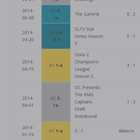
2014-
A4
4-
The Summit
0 : 2
06-08
те
SLTV Star
2014-
A5
5-е
Series Season
0 : 1
04-20
- 6-е
9
Dota 2
2014-
Champion's
A1
1-е
3 : 1
04-15
League
Season 2
DC Presents:
The XMG
2014-
A2
2-
Captains
1 : 3
04-01
ге
Draft
Invitational
2014-
A1
1-е
3 : 1
Alliance
01-19