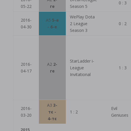
0 : 3
05-22
ге
Season 5
WePlay Dota
2016-
A5
5-е
2 League
0 : 2
04-30
- 6-е
Season 3
StarLadder i-
2016-
A2
2-
League
1 : 3
04-17
ге
Invitational
A3
3-
2016-
Evil
тє -
1 : 2
03-20
Geniuses
4-тє
2015