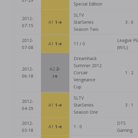
07-29
Special Edition
SLTV
2012-
A1
1-е
StarSeries
3 : 0
07-15
Season Two
2012-
League Pl
A1
1-е
11 / 0
07-08
(W/L)
Dreamhack
Summer 2012
2012-
A2
2-
Corsair
1 : 2
06-18
ге
Vengeance
Cup
SLTV
2012-
A1
1-е
StarSeries
3 : 1
04-29
Season One
2012-
DTS
A1
1-е
1 : 0
03-18
Gaming