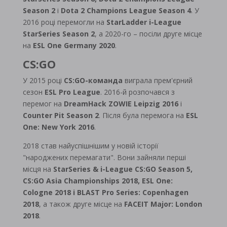
Season 2
і
Dota 2 Champions League Season 4
. У
2016 році перемогли на
StarLadder i-League
StarSeries Season 2
, а 2020-го – посіли друге місце
на
ESL One Germany 2020
.
CS:GO
У 2015 році
CS:GO-команда
виграла прем'єрний
сезон
ESL Pro League
. 2016-й розпочався з
перемог на
DreamHack ZOWIE Leipzig 2016
і
Counter Pit Season 2
. Після була перемога на
ESL
One: New York 2016
.
2018 став найуспішнішим у новій історії
"народжених перемагати". Вони зайняли перші
місця на
StarSeries & i-League CS:GO Season 5,
CS:GO Asia Championships 2018, ESL One:
Cologne 2018
і
BLAST Pro Series: Copenhagen
2018
, а також друге місце на
FACEIT Major: London
2018
.