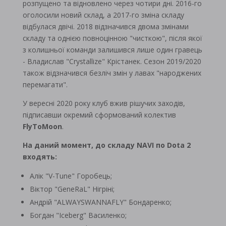
розпущено та відновлено через чотири дні. 2016-го
оголосили новий склад, а 2017-го зміна складу
відбулася двічі. 2018 відзначився двома змінами
складу та однією повноцінною "чисткою", після якої
з колишньої команди залишився лише один гравець
- Владислав "Crystallize" Крістанек. Сезон 2019/2020
також відзначився безліч змін у лавах "народжених
перемагати".
У вересні 2020 року клуб вжив рішучих заходів,
підписавши окремий сформований колектив
FlyToMoon
.
На даний момент, до складу NAVI по Dota 2
входять:
Алік "V-Tune" Горобець;
Віктор "GeneRaL" Нігріні;
Андрій "ALWAYSWANNAFLY" Бондаренко;
Богдан "Iceberg" Василенко;