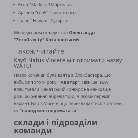
Єгор "Markeloff" Маркелов;
Арсеній "ceh9" Триноженко;
Іоанн "Edward" Сухарєв.
Менеджером складу став
Олександр
"ZeroGravity" Кохановський
.
Також читайте
Клуб Natus Vincere міг отримати назву
WATCH
Назва команди була взята з блокбастера, що
вийшов того ж року.
"Аватар"
. Пізніше, NAVI
влаштували фанатський конкурс на найкраще
розшифрування абревіатури, в якому переміг
варіант Natus Vincere, що перекладається з латини,
як
"народжені перемагати"
.
склади
і
підрозділи
команди