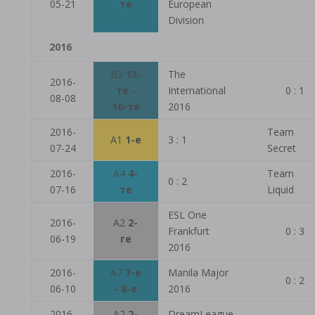
05-21
те
European
Division
2016
B3
13-
The
2016-
те -
International
0 : 1
08-08
16-те
2016
2016-
Team
A1
1-е
3 : 1
07-24
Secret
2016-
A4
4-
Team
0 : 2
07-16
те
Liquid
ESL One
2016-
A2
2-
Frankfurt
0 : 3
06-19
ге
2016
2016-
A7
7-е
Manila Major
0 : 2
06-10
- 8-е
2016
2016-
A2
2-
DreamLeague