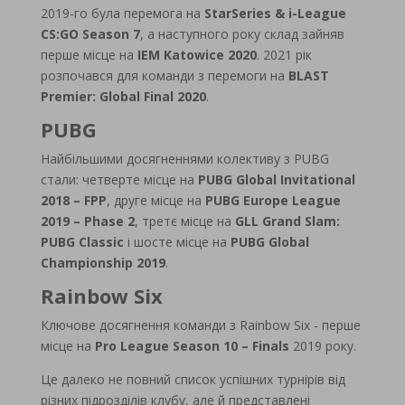
2019-го була перемога на
StarSeries & i-League
CS:GO Season 7
, а наступного року склад зайняв
перше місце на
IEM Katowice 2020
. 2021 рік
розпочався для команди з перемоги на
BLAST
Premier: Global Final 2020
.
PUBG
Найбільшими досягненнями колективу з PUBG
стали: четверте місце на
PUBG Global Invitational
2018 – FPP
, друге місце на
PUBG Europe League
2019 – Phase 2
, третє місце на
GLL Grand Slam:
PUBG Classic
і шосте місце на
PUBG Global
Championship 2019
.
Rainbow Six
Ключове досягнення команди з Rainbow Six - перше
місце на
Pro League Season 10 – Finals
2019 року.
Це далеко не повний список успішних турнірів від
різних підрозділів клубу, але й представлені