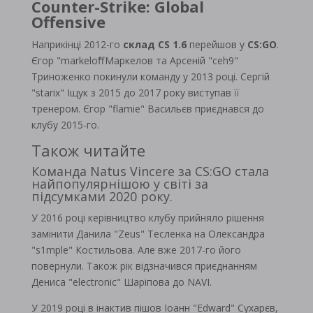
Counter-Strike: Global
Offensive
Наприкінці 2012-го
склад CS 1.6
перейшов у
CS:GO
.
Єгор "markeloff" Маркелов та Арсеній "ceh9"
Триноженко покинули команду у 2013 році. Сергій
"starix" Іщук з 2015 до 2017 року виступав її
тренером. Єгор "flamie" Васильєв приєднався до
клубу 2015-го.
Також читайте
Команда Natus Vincere за CS:GO стала
найпопулярнішою у світі за
підсумками 2020 року.
У 2016 році керівництво клубу прийняло рішення
замінити Данила "Zeus" Тесленка на Олександра
"s1mple" Костильова. Але вже 2017-го його
повернули. Також рік відзначився приєднанням
Дениса "electronic" Шаріпова до NAVI.
У 2019 році в інактив пішов Іоанн "Edward" Сухарєв,