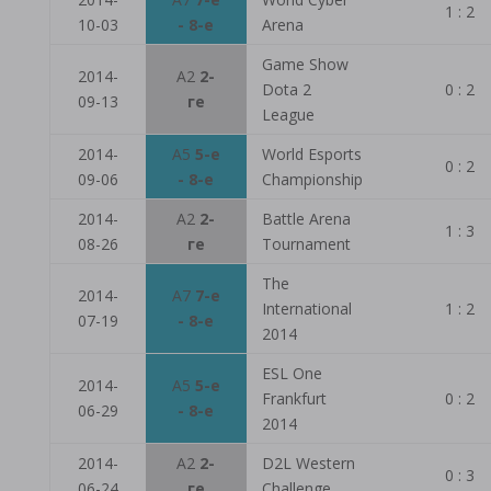
1 : 2
10-03
- 8-е
Arena
Game Show
2014-
A2
2-
Dota 2
0 : 2
09-13
ге
League
2014-
A5
5-е
World Esports
0 : 2
09-06
- 8-е
Championship
2014-
A2
2-
Battle Arena
1 : 3
08-26
ге
Tournament
The
2014-
A7
7-е
International
1 : 2
07-19
- 8-е
2014
ESL One
2014-
A5
5-е
Frankfurt
0 : 2
06-29
- 8-е
2014
2014-
A2
2-
D2L Western
0 : 3
06-24
ге
Challenge