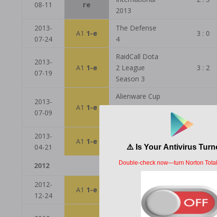
08-11
ге
2013
2013-
The Defense
A1
1-е
3 : 0
07-24
4
RaidCall Dota
2013-
A1
1-е
2 League
3 : 2
07-19
Season 3
Alienware Cup
2013-
A1
1-е
- 2013 Season
2 : 1
07-09
1
2013-
RaidCall EMS
A1
1-е
3 : 1
04-21
One Season 1
2012
2012-
League Pl
A1
1-е
3 : 1
12-24
(W/L)
SLTV