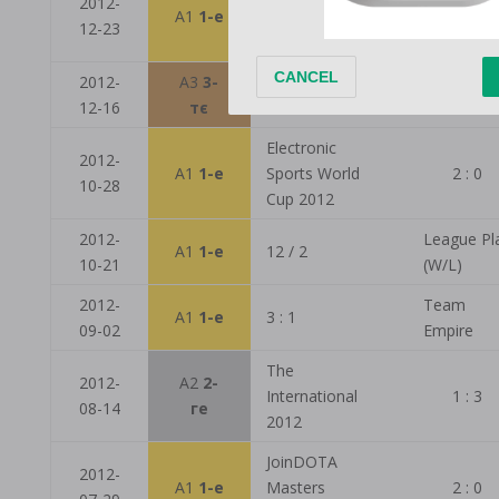
2012-
A1
1-е
StarSeries
12 / 2
12-23
Season Four
2012-
A3
3-
2 : 0
Wzriv Pake
12-16
тє
Electronic
2012-
A1
1-е
Sports World
2 : 0
10-28
Cup 2012
2012-
League Pl
A1
1-е
12 / 2
10-21
(W/L)
2012-
Team
A1
1-е
3 : 1
09-02
Empire
The
2012-
A2
2-
International
1 : 3
08-14
ге
2012
JoinDOTA
2012-
A1
1-е
Masters
2 : 0