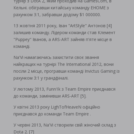
турнір з DotA 2, який проходив на GamesCom, в
Кельні. обігравши китайську команду EHOME з
рахунком 3:1, забравши додому $1 000000.
13 жовтня 2011 року, Іван "ArtStyle" Антонов [4]
залишив команду. Лідером команди став Клемент
"Puppey" Іванов, а ARS-ART зайняв п'яте місце в
команді.
Na'Vi намагаючись захистити своє звання
найкращих на турнірі The International 2012, вони
посіли 2 місце, програвши команді Invictus Gaming із
рахунком 3:1 у грандфіналі.
У лютому 2013, Funn1k з Team Empire приєднався
до команди, замінивши ARS-ART [5].
У квітні 2013 року LighTofHeaveN офіційно
приєднався до команди Team Empire .
У червні 2013, Na'Vi створили свій жіночий склад з
Dota 2. [7]