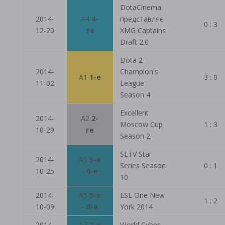
DotaCinema
2014-
A4
4-
представляє
0 : 3
12-20
те
XMG Captains
Draft 2.0
Dota 2
2014-
Champion's
A1
1-е
3 : 0
11-02
League
Season 4
Excellent
2014-
A2
2-
Moscow Cup
1 : 3
10-29
ге
Season 2
SLTV Star
2014-
A5
5-е
Series Season
0 : 1
10-25
- 6-е
10
2014-
A5
5-е
ESL One New
1 : 2
10-09
- 8-е
York 2014
2014-
A7
7-е
World Cyber ​​