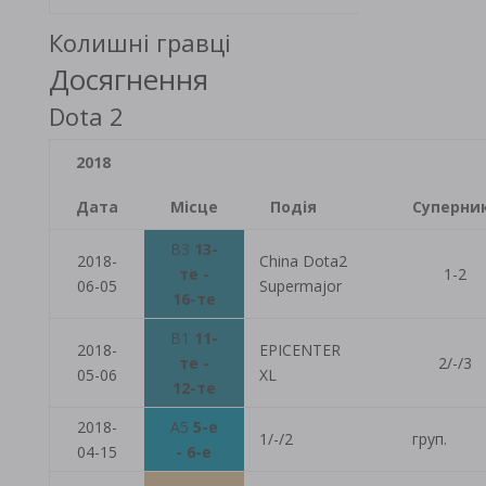
Колишні гравці
Досягнення
Dota 2
2018
Дата
Місце
Подія
Суперни
B3
13-
2018-
China Dota2
те -
1-2
06-05
Supermajor
16-те
B1
11-
2018-
EPICENTER
те -
2/-/3
05-06
XL
12-те
2018-
A5
5-е
1/-/2
груп.
04-15
- 6-е