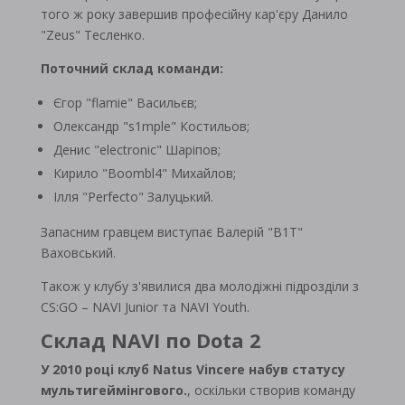
того ж року завершив професійну кар'єру Данило
"Zeus" Тесленко.
Поточний склад команди:
Єгор "flamie" Васильєв;
Олександр "s1mple" Костильов;
Денис "electronic" Шаріпов;
Кирило "Boombl4" Михайлов;
Ілля "Perfecto" Залуцький.
Запасним гравцем виступає Валерій "B1T"
Ваховський.
Також у клубу з'явилися два молодіжні підрозділи з
CS:GO – NAVI Junior та NAVI Youth.
Склад NAVI по Dota 2
У 2010 році клуб Natus Vincere набув статусу
мультигеймінгового.
, оскільки створив команду