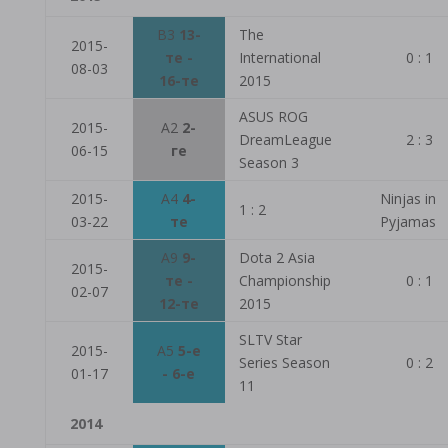
B3
13-
The
2015-
те -
International
0 : 1
08-03
16-те
2015
ASUS ROG
2015-
A2
2-
DreamLeague
2 : 3
06-15
ге
Season 3
2015-
A4
4-
Ninjas in
1 : 2
03-22
те
Pyjamas
A9
9-
Dota 2 Asia
2015-
те -
Championship
0 : 1
02-07
12-те
2015
SLTV Star
2015-
A5
5-е
Series Season
0 : 2
01-17
- 6-е
11
2014