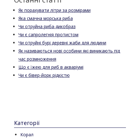
Як порахувати літри за розмірами
Яка смачна морська риба
Чи отруйна риба-дикобраз
Чи є сапролегнія протистом
Чи отруйні бурі деревні жаби для людини
Як називаються нові особини які виникають під
час розмноження
Що є їжею для риб в акваріумі
Чи є бівер-йорк рідкістю
Категорії
Корал