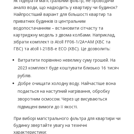
Як підібрати магістральний фільтр, не проводячи
аналіз води, що надходить у квартиру чи будинок?
Найпростіший варіант для більшості квартир та
приватних будинків із центральним
водопостачанням – встановити сітчасту та
картриджну модель з двома колбами. Наприклад,
зібрати комплект із Аtoll FF06-1/2A+AM (ХВС та
ГВС) та atoll I-21BB-e ECO (ХВС). Це дозволить:
Витратити порівняно невелику суму грошей. На
2023 комплект буде коштувати близько 16 тисяч
рублів.
Добре очищати холодну воду. Найчастіше вона
подається на наступний нагрівання, обробку
зворотним осмосом. Через це висуваються
підвищені вимоги до її якості.
При виборі магістрального фільтра для квартири чи
будинку звертайте увагу на технічні
характеристики: