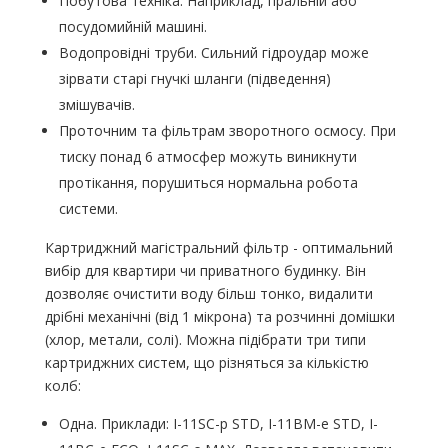
Побутова техніка. Наприклад, пральній або
посудомийній машині.
Водопровідні труби. Сильний гідроудар може
зірвати старі гнучкі шланги (підведення)
змішувачів.
Проточним та фільтрам зворотного осмосу. При
тиску понад 6 атмосфер можуть виникнути
протікання, порушиться нормальна робота
системи.
Картриджний магістральний фільтр - оптимальний
вибір для квартири чи приватного будинку. Він
дозволяє очистити воду більш тонко, видалити
дрібні механічні (від 1 мікрона) та розчинні домішки
(хлор, метали, солі). Можна підібрати три типи
картриджних систем, що різняться за кількістю
колб:
Одна. Приклади: I-11SC-p STD, I-11BM-e STD, I-