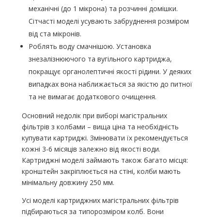
механічні (до 1 мікрона) та розчинні домішки.
Сітчасті моделі усувають забруднення розміром
від ста мікронів.
Роблять воду смачнішою. Установка
знезалізнюючого та вугільного картриджа,
покращує органолептичні якості рідини. У деяких
випадках вона наближається за якістю до питної
та не вимагає додаткового очищення.
Основний недолік при виборі магістральних
фільтрів з колбами – вища ціна та необхідність
купувати картриджі. Змінювати їх рекомендується
кожні 3-6 місяців залежно від якості води.
Картриджні моделі займають також багато місця:
кронштейн закріплюється на стіні, колби мають
мінімальну довжину 250 мм.
Усі моделі картриджних магістральних фільтрів
підбираються за типорозміром колб. Вони