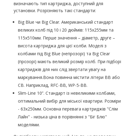
визначають тип картриджа, доступний для
установки. Розрізняють такі стандарти:
Big Blue чи Big Clear. Американський стандарт
великих колб під 10 і 20 дюймів: 115х255мм та
115х510мм. Перше значення – діаметр, друге –
висота картриджа для цієї колби. Моделі з
колбами під Big Blue (непрозорі) та Big Clear
(прозорі) мають великий розмір колб. При підборі
картриджів для них слід звертати увагу на
маркування.Вона повинна містити літери BB або
CB. Наприклад, RFC-BB, WP-5-BB.
Slim-Line 10”. Стандарт із невеликими колбами,
оптимальний вибір для міської квартири. Розміри
- 63х250мм. Основна перевага картриджів "Слім
Лайн" - низька ціна в порівнянні з "Біг Блю"
моделями.