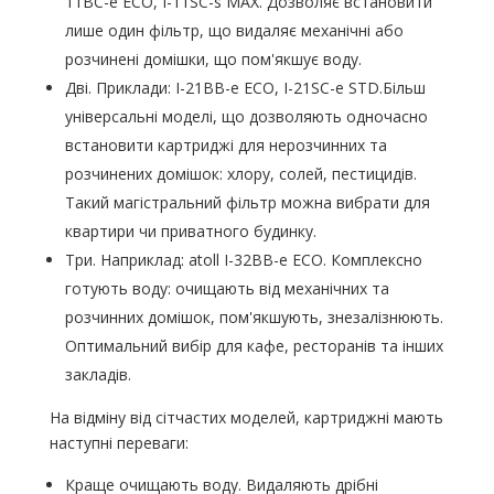
11BC-e ECO, I-11SC-s MAX. Дозволяє встановити
лише один фільтр, що видаляє механічні або
розчинені домішки, що пом'якшує воду.
Дві. Приклади: I-21BB-e ECO, I-21SC-e STD.Більш
універсальні моделі, що дозволяють одночасно
встановити картриджі для нерозчинних та
розчинених домішок: хлору, солей, пестицидів.
Такий магістральний фільтр можна вибрати для
квартири чи приватного будинку.
Три. Наприклад: atoll I-32BB-e ECO. Комплексно
готують воду: очищають від механічних та
розчинних домішок, пом'якшують, знезалізнюють.
Оптимальний вибір для кафе, ресторанів та інших
закладів.
На відміну від сітчастих моделей, картриджні мають
наступні переваги:
Краще очищають воду. Видаляють дрібні